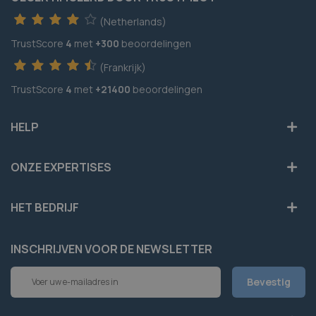
(Netherlands)
TrustScore
4
met
+300
beoordelingen
(Frankrijk)
TrustScore
4
met
+21400
beoordelingen
HELP
ONZE EXPERTISES
HET BEDRIJF
INSCHRIJVEN VOOR DE NEWSLETTER
Abonneer
Bevestig
u
op
onze