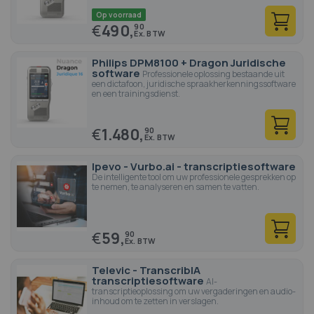
Op voorraad
€
490,
90
Philips DPM8100 + Dragon Juridische
software
Professionele oplossing bestaande uit
een dictafoon, juridische spraakherkenningssoftware
en een trainingsdienst.
€
1.480,
90
Ipevo - Vurbo.ai - transcriptiesoftware
De intelligente tool om uw professionele gesprekken op
te nemen, te analyseren en samen te vatten.
€
59,
90
Televic - TranscribIA
transcriptiesoftware
AI-
transcriptieoplossing om uw vergaderingen en audio-
inhoud om te zetten in verslagen.