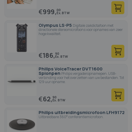
€
999,
00
Olympus LS-P5
Digitale zakdictafoon met
directionele stereomicrofoons voor opnames van zeer
hoge kwaliteit.
€
186,
90
Philips VoiceTracer DVT1600
Spionpen
Philips vergaderopnamepen. USB-
verbinding voor het overzetten van uw bestanden. Tot
129 uur opname.
€
62,
90
Philips uitbreidingsmicrofoon LFH9172
Uitbreidbare 360° conferentiemicrofoon.