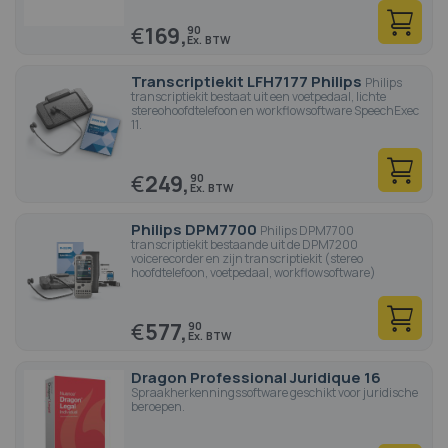
€
169,
90
Transcriptiekit LFH7177 Philips
Philips
transcriptiekit bestaat uit een voetpedaal, lichte
stereohoofdtelefoon en workflowsoftware SpeechExec
11.
€
249,
90
Philips DPM7700
Philips DPM7700
transcriptiekit bestaande uit de DPM7200
voicerecorder en zijn transcriptiekit (stereo
hoofdtelefoon, voetpedaal, workflowsoftware)
€
577,
90
Dragon Professional Juridique 16
Spraakherkenningssoftware geschikt voor juridische
beroepen.