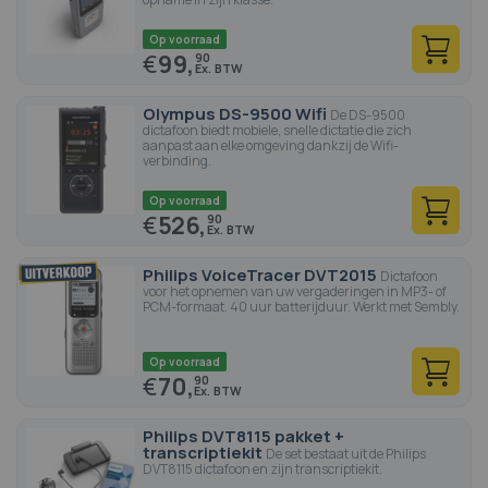
Op voorraad
€
99,
90
Olympus DS-9500 Wifi
De DS-9500
dictafoon biedt mobiele, snelle dictatie die zich
aanpast aan elke omgeving dankzij de Wifi-
verbinding.
Op voorraad
€
526,
90
Philips VoiceTracer DVT2015
Dictafoon
voor het opnemen van uw vergaderingen in MP3- of
PCM-formaat. 40 uur batterijduur. Werkt met Sembly.
Op voorraad
€
70,
90
Philips DVT8115 pakket +
transcriptiekit
De set bestaat uit de Philips
DVT8115 dictafoon en zijn transcriptiekit.