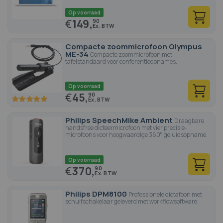
Op voorraad
€
149,
90
Compacte zoommicrofoon Olympus
ME-34
Compacte zoommicrofoon met
tafelstandaard voor conferentieopnames.
Op voorraad
€
45,
90
100
100
% of
Philips SpeechMike Ambient
Draagbare
handsfree dicteermicrofoon met vier precisie-
microfoons voor hoogwaardige 360° geluidsopname.
Op voorraad
€
370,
90
Philips DPM8100
Professionele dictafoon met
schuifschakelaar geleverd met workflowsoftware.