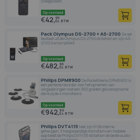
collegezalen.
large gamme d'accessoires tels que des kits de transcription,
des étuis, des microphones périphériques et bien plus encore
Op voorraad
!
€
42,
90
Pack Olympus DS-2700 + AS-2700
De set
bestaat uit de Olympus DS-2700 dictafoon en zijn AS-
2700 transcriptiekit.
Op voorraad
€
482,
90
Philips DPM8900
De PocketMemo DPM8900 is
een perfecte recorder voor het opnemen van
vergaderingen met een 360 graden geluidsopname
dankzij de 4 microfoons.
Op voorraad
€
942,
90
Philips DVT4115
Met zijn 8 GB interne
geheugen, 3 hoogwaardige microfoons en mobiele
app biedt de Philips DVT4115 dictafoon de beste audio-
opname in zijn klasse.