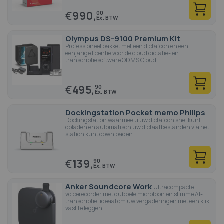
€
990,
00
Olympus DS-9100 Premium Kit
Professioneel pakket met een dictafoon en een
eenjarige licentie voor de cloud dictatie- en
transcriptiesoftware ODMS Cloud.
€
495,
90
Dockingstation Pocket memo Philips
Dockingstation waarmee u uw dictafoon snel kunt
opladen en automatisch uw dictaatbestanden via het
station kunt downloaden.
€
139,
90
Anker Soundcore Work
Ultracompacte
voicerecorder met dubbele microfoon en slimme AI-
transcriptie, ideaal om uw vergaderingen met één klik
vast te leggen.