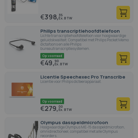
€
398,
35
Philips transcriptiehoofdtelefoon
Lichte transcriptiehoofdtelefoon voor hoogwaardige
geluidskwaliteit. Compatibel met Philips Pocket Memo
dictafoons en alle Philips
bureautranscriptiesystemen.
Op voorraad
€
49,
90
Licentie Speechexec Pro Transcribe
Licentie voor Philips dicteerapparaat.
Op voorraad
€
279,
00
Olympus dasspeldmicrofoon
Hoogwaardige Olympus ME-15 dasspeldmicrofoon,
omnidirectioneel, compatibel met alle Olympus
recorders.