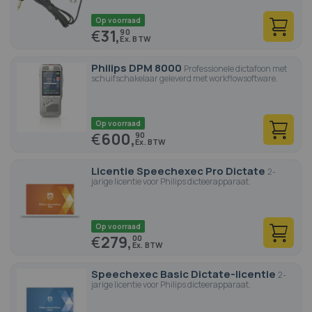
Op voorraad
€
31,
90
Philips DPM 8000
Professionele dictafoon met
schuifschakelaar geleverd met workflowsoftware.
Op voorraad
€
600,
90
Licentie Speechexec Pro Dictate
2-
jarige licentie voor Philips dicteerapparaat.
Op voorraad
€
279,
00
Speechexec Basic Dictate-licentie
2-
jarige licentie voor Philips dicteerapparaat.