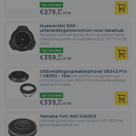
Op voorraad
€
279,
90
Huawei Mic 500 -
uitbreidingsmicrofoon voor IdeaHub
Bekabelde uitbreidingsmicrofoon compatibel met de
interactieve borden Huawei IdeaHub S2 (65, 75 en 86
inch).
Op voorraad
€
359,
90
Uitbreidingsspeakerphone VB342 Pro
/ VB350 - 10m
Microfoon en luidspreker voor
conferentie voor AVer VB342 Pro videoconferentiebar.
Kabel van 10 meter.
Op voorraad
€
339,
90
Yamaha YVC-MIC1000EX
Uitbreidingsmicrofoon voor Yamaha YVC-1000 met
geluidsdetectie tot 8,5m.