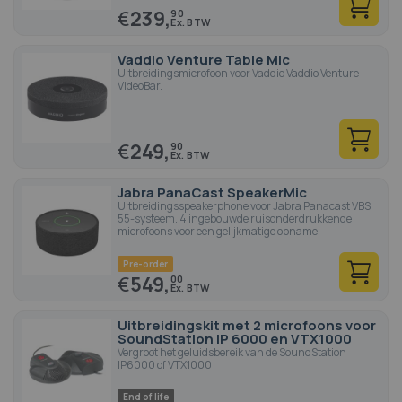
€
239,
90
Vaddio Venture Table Mic
Uitbreidingsmicrofoon voor Vaddio Vaddio Venture
VideoBar.
€
249,
90
Jabra PanaCast SpeakerMic
Uitbreidingsspeakerphone voor Jabra Panacast VBS
55-systeem. 4 ingebouwde ruisonderdrukkende
microfoons voor een gelijkmatige opname
Pre-order
€
549,
00
Uitbreidingskit met 2 microfoons voor
SoundStation IP 6000 en VTX1000
Vergroot het geluidsbereik van de SoundStation
IP6000 of VTX1000
End of life