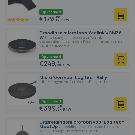
Op voorraad
€
179,
00
100
100
% of
Draadloze microfoon Yealink VCM36-
W
Uitbreidingsmicrofoon voor Yealink
videoconferentiecamera's. Draadloze microfoon met
24 uur autonomie.
Op voorraad
€
249,
90
Microfoon voor Logitech Rally
Uitbreidingsmicrofoon voor de Rally-serie
Op voorraad
€
399,
00
Uitbreidingsmicrofoon voor Logitech
MeetUp
Uitbreidingsmicrofoon voor Logitech
MeetUp met geluidsdetectie tot 8,5 m.