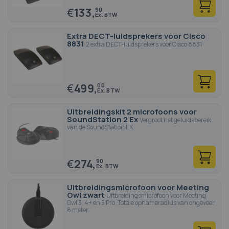
€
133,
90
Extra DECT-luidsprekers voor Cisco
8831
2 extra DECT-luidsprekers voor Cisco 8831
€
499,
00
Uitbreidingskit 2 microfoons voor
SoundStation 2 Ex
Vergroot het geluidsbereik
van de SoundStation EX
€
274,
90
Uitbreidingsmicrofoon voor Meeting
Owl zwart
Uitbreidingsmicrofoon voor Meeting
Owl 3, 4+ en 5 Pro. Totale opnameradius van ongeveer
8 meter.