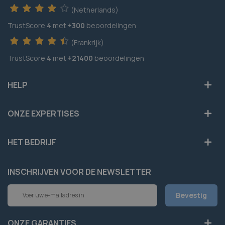
(Netherlands)
TrustScore
4
met
+300
beoordelingen
(Frankrijk)
TrustScore
4
met
+21400
beoordelingen
HELP
ONZE EXPERTISES
HET BEDRIJF
INSCHRIJVEN VOOR DE NEWSLETTER
Abonneer
Bevestig
u
op
onze
ONZE GARANTIES