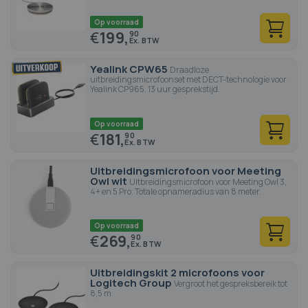
Op voorraad
€
199,
90
Yealink CPW65
Draadloze
uitbreidingsmicrofoonset met DECT-technologie voor
Yealink CP965. 13 uur gesprekstijd.
Op voorraad
€
181,
90
Uitbreidingsmicrofoon voor Meeting
Owl wit
Uitbreidingsmicrofoon voor Meeting Owl 3,
4+ en 5 Pro. Totale opnameradius van 8 meter.
Op voorraad
€
269,
90
Uitbreidingskit 2 microfoons voor
Logitech Group
Vergroot het gespreksbereik tot
8,5 m