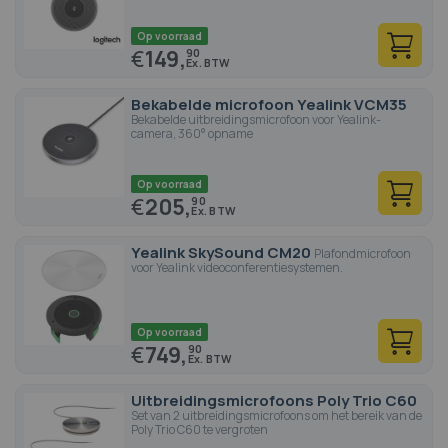
Op voorraad
€
149,
90
Bekabelde microfoon Yealink VCM35
Bekabelde uitbreidingsmicrofoon voor Yealink-
camera, 360° opname
Op voorraad
€
205,
90
Yealink SkySound CM20
Plafondmicrofoon
voor Yealink videoconferentiesystemen.
Op voorraad
€
749,
90
Uitbreidingsmicrofoons Poly Trio C60
Set van 2 uitbreidingsmicrofoons om het bereik van de
Poly Trio C60 te vergroten