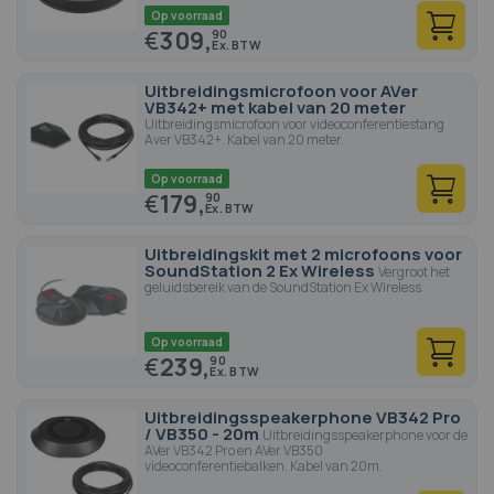
Op voorraad
€
309,
90
Uitbreidingsmicrofoon voor AVer
VB342+ met kabel van 20 meter
Uitbreidingsmicrofoon voor videoconferentiestang
Aver VB342+. Kabel van 20 meter.
Op voorraad
€
179,
90
Uitbreidingskit met 2 microfoons voor
SoundStation 2 Ex Wireless
Vergroot het
geluidsbereik van de SoundStation Ex Wireless
Op voorraad
€
239,
90
Uitbreidingsspeakerphone VB342 Pro
/ VB350 - 20m
Uitbreidingsspeakerphone voor de
AVer VB342 Pro en AVer VB350
videoconferentiebalken. Kabel van 20m.