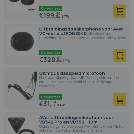
Op voorraad
€
199,
90
Uitbreidingsspeakerphone voor Aver
VC-serie of FONE540
Microfoon met
uitbreidingsluidspreker voor videoconferentiesysteem
Op voorraad
€
320,
00
Olympus dasspeldmicrofoon
Hoogwaardige Olympus ME-15 dasspeldmicrofoon,
omnidirectioneel, compatibel met alle Olympus
recorders.
Op voorraad
€
31,
90
AVer Uitbreidingsmicrofoon voor
VB342 Pro en VB350 - 10m
Uitbreidingsmicrofoon voor AVer VB342 Pro en VB350
videoconferentiebar. Kabel van 10 meter.