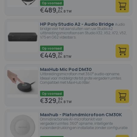
Op voorraad
€
489,
90
HP Poly Studio A2 - Audio Bridge
Audio
bridge voor het aansluiten van uw Studio A2
uitbreidingsmicrofoons en Studio X32, X52, X72, V52,
V75 en G62 videobars.
Op voorraad
€
449,
90
MaxHub Mic Pod DM30
Uitbreidingsmicrofoon met 360° audio-opname.
Ideaal voor middelgrote tot grote vergaderruimtes.
Compatibel met MaxHub XBar.
Op voorraad
€
329,
90
Maxhub - Plafondmicrofoon CM30K
Omnidirectionele AI-microfoonkit voor
vergaderruimtes: 360° opname, intelligente
ruisonderdrukking en installatie zonder configuratie.