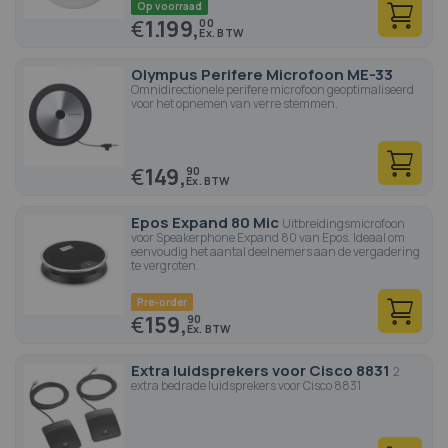
Op voorraad
€
1.199,
00
Olympus Perifere Microfoon ME-33
Omnidirectionele perifere microfoon geoptimaliseerd
voor het opnemen van verre stemmen.
€
149,
90
Epos Expand 80 Mic
Uitbreidingsmicrofoon
voor Speakerphone Expand 80 van Epos. Ideaal om
eenvoudig het aantal deelnemers aan de vergadering
te vergroten.
Pre-order
€
159,
90
Extra luidsprekers voor Cisco 8831
2
extra bedrade luidsprekers voor Cisco 8831