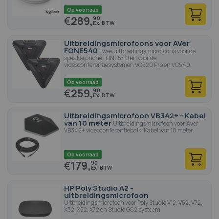
Op voorraad
€
289,
90
Uitbreidingsmicrofoons voor AVer
FONE540
Twee uitbreidingsmicrofoons voor de
speakerphone FONE540 en voor de
videoconferentiesystemen VC520 Pro en VC540.
Op voorraad
€
259,
90
Uitbreidingsmicrofoon VB342+ - Kabel
van 10 meter
Uitbreidingsmicrofoon voor Aver
VB342+ videoconferentiebalk. Kabel van 10 meter.
Op voorraad
€
179,
90
HP Poly Studio A2 -
uitbreidingsmicrofoon
Uitbreidingsmicrofoon voor Poly Studio V12, V52, V72,
X32, X52, X72 en Studio G62 systeem