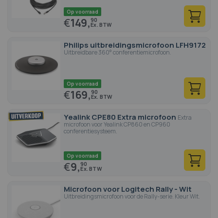
Op voorraad
€
149,
90
Philips uitbreidingsmicrofoon LFH9172
Uitbreidbare 360° conferentiemicrofoon.
Op voorraad
€
169,
90
Yealink CPE80 Extra microfoon
Extra
microfoon voor Yealink CP860 en CP960
conferentiesysteem.
Op voorraad
€
9,
90
Microfoon voor Logitech Rally - Wit
Uitbreidingsmicrofoon voor de Rally-serie. Kleur Wit.