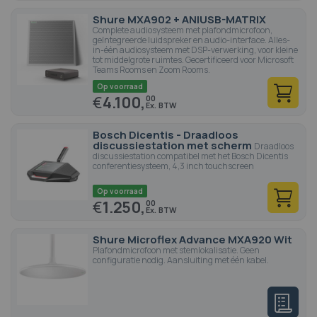
Shure MXA902 + ANIUSB-MATRIX
Complete audiosysteem met plafondmicrofoon,
geïntegreerde luidspreker en audio-interface. Alles-
in-één audiosysteem met DSP-verwerking, voor kleine
tot middelgrote ruimtes. Gecertificeerd voor Microsoft
Teams Rooms en Zoom Rooms.
Op voorraad
€
4.100,
00
Bosch Dicentis - Draadloos
discussiestation met scherm
Draadloos
discussiestation compatibel met het Bosch Dicentis
conferentiesysteem, 4,3 inch touchscreen
Op voorraad
€
1.250,
00
Shure Microflex Advance MXA920 Wit
Plafondmicrofoon met stemlokalisatie. Geen
configuratie nodig. Aansluiting met één kabel.