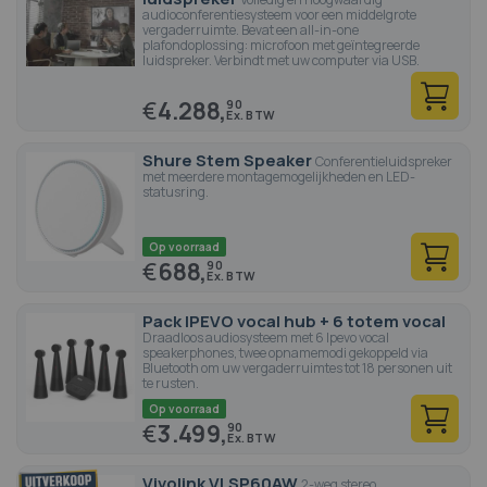
audioconferentiesysteem voor een middelgrote
vergaderruimte. Bevat een all-in-one
plafondoplossing: microfoon met geïntegreerde
luidspreker. Verbindt met uw computer via USB.
€
4.288,
90
Shure Stem Speaker
Conferentieluidspreker
met meerdere montagemogelijkheden en LED-
statusring.
Op voorraad
€
688,
90
Pack IPEVO vocal hub + 6 totem vocal
Draadloos audiosysteem met 6 Ipevo vocal
speakerphones, twee opnamemodi gekoppeld via
Bluetooth om uw vergaderruimtes tot 18 personen uit
te rusten.
Op voorraad
€
3.499,
90
Vivolink VLSP60AW
2-weg stereo