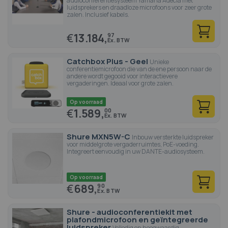
audioconferentiesysteem Yamaha Adecia met
luidsprekers en draadloze microfoons voor zeer grote
zalen. Inclusief kabels.
€
13.184,
97
Catchbox Plus - Geel
Unieke
conferentiemicrofoon die van de ene persoon naar de
andere wordt gegooid voor interactievere
vergaderingen. Ideaal voor grote zalen.
Op voorraad
€
1.589,
00
Shure MXN5W-C
Inbouw versterkte luidspreker
voor middelgrote vergaderruimtes, PoE-voeding.
Integreert eenvoudig in uw DANTE-audiosysteem.
Op voorraad
€
689,
90
Shure - audioconferentiekit met
plafondmicrofoon en geïntegreerde
luidspreker
Volledig en hoogwaardig