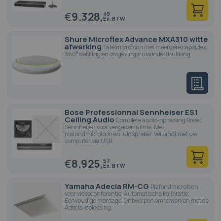
€
9.328,
49
Shure Microflex Advance MXA310 witte
afwerking
Tafelmicrofoon met meerdere capsules,
360° dekking en omgevingsruisonderdrukking.
Bose Professionnal Sennheiser ES1
Ceiling Audio
Complete audio-oplossing Bose /
Sennheiser voor vergaderruimte. Met
plafondmicrofoon en luidspreker. Verbindt met uw
computer via USB.
€
8.925,
57
Yamaha Adecia RM-CG
Plafondmicrofoon
voor videoconferentie. Automatische kalibratie.
Eenvoudige montage. Ontworpen om te werken met de
Adecia-oplossing.