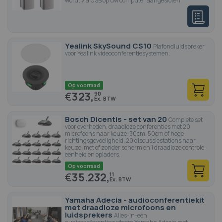
wordt via USB op uw computer aangesloten.
Yealink SkySound CS10
Plafondluidspreker
voor Yealink videoconferentiesystemen.
Op voorraad
€
323,
90
Bosch Dicentis - set van 20
Complete set
voor overheden, draadloze conferenties met 20
microfoons naar keuze: 30cm, 50cm of hoge
richtingsgevoeligheid, 20 discussiestations naar
keuze: met of zonder scherm en 1 draadloze controle-
eenheid en opladers.
Op voorraad
€
35.232,
11
Yamaha Adecia - audioconferentiekit
met draadloze microfoons en
luidsprekers
Alles-in-één