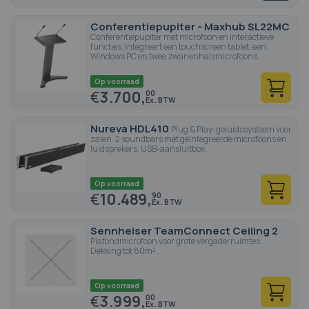
Conferentiepupiter - Maxhub SL22MC
Conferentiepupiter met microfoon en interactieve
functies. Integreert een touchscreen tablet, een
Windows PC en twee zwanenhalsmicrofoons.
Op voorraad
€
3.700,
00
Nureva HDL410
Plug & Play-geluidssysteem voor
zalen. 2 soundbars met geïntegreerde microfoons en
luidsprekers. USB-aansluitbox.
Op voorraad
€
10.489,
90
Sennheiser TeamConnect Ceiling 2
Plafondmicrofoon voor grote vergaderruimtes.
Dekking tot 80m².
Op voorraad
€
3.999,
00