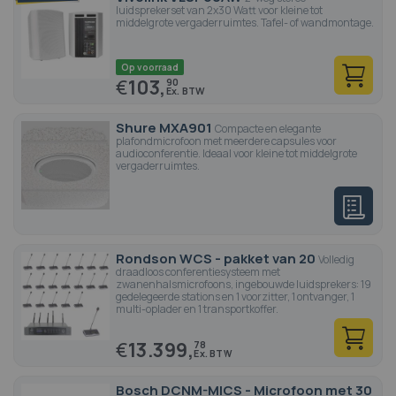
luidsprekerset van 2x30 Watt voor kleine tot
middelgrote vergaderruimtes. Tafel- of wandmontage.
Op voorraad
€
103,
90
Shure MXA901
Compacte en elegante
plafondmicrofoon met meerdere capsules voor
audioconferentie. Ideaal voor kleine tot middelgrote
vergaderruimtes.
Rondson WCS - pakket van 20
Volledig
draadloos conferentiesysteem met
zwanenhalsmicrofoons, ingebouwde luidsprekers: 19
gedelegeerde stations en 1 voorzitter, 1 ontvanger, 1
multi-oplader en 1 transportkoffer.
€
13.399,
78
Bosch DCNM-MICS - Microfoon met 30