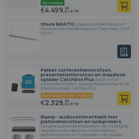
Op voorraad
€
4.499,
90
Shure MXA710
Lineaire Microflex®Advance™
microfoon met meerdere capsules. Twee maten: 60 of
120 cm.
Pakket conferentiemicrofoon,
presentatiemicrofoon en draadloze
oplader Catchbox Plus
Pakket met de
conferentiemicrofoon, de presentatiemicrofoon en de
draadloze oplader Catchbox Plus.
Beschikbaar binnen 5-7 dagen
€
2.329,
00
Biamp - audioconferentiekit met
plafondmicrofoon en luidsprekers
Complete audioconferentiesysteem voor middelgrote
vergaderruimtes. Bevat een conferentiehub, 1
plafondmicrofoon en 2 luidsprekers. Het systeem