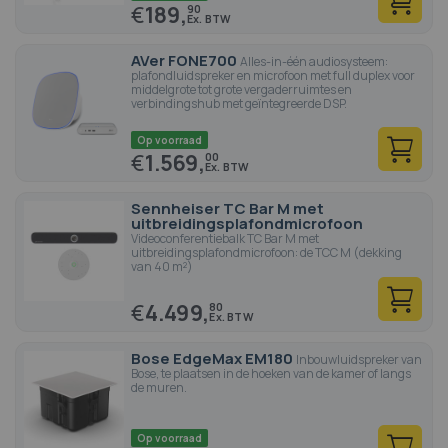
€
189,
90
AVer FONE700
Alles-in-één audiosysteem:
plafondluidspreker en microfoon met full duplex voor
middelgrote tot grote vergaderruimtes en
verbindingshub met geïntegreerde DSP.
Op voorraad
€
1.569,
00
Sennheiser TC Bar M met
uitbreidingsplafondmicrofoon
Videoconferentiebalk TC Bar M met
uitbreidingsplafondmicrofoon: de TCC M (dekking
van 40 m²)
€
4.499,
80
Bose EdgeMax EM180
Inbouwluidspreker van
Bose, te plaatsen in de hoeken van de kamer of langs
de muren.
Op voorraad