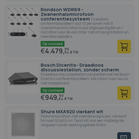
Rondson WDR69 -
Zwanenhalsmicrofoon
conferentiesysteem
Draadloos
conferentiesysteem voor 10 personen met 9
zwanenhalsmicrofoons voor afgevaardigden en 1
microfoon voor de voorzitter met ontvangststation en
meerdere opladers.
Op voorraad
€
4.479,
96
Bosch Dicentis- Draadloos
discussiestation, zonder scherm
Draadloos discussiestation compatibel met het Bosch
Dicentis-conferentiesysteem. Microfoon naar keuze,
niet meegeleverd.
Op voorraad
€
949,
90
Shure MXA920 vierkant wit
Plafondmicrofoon met meerdere capsules. Vierkant
formaat 60x60 cm. Geschikt voor een middelgrote
vergaderruimte: dekkingsgebied 9x9m.