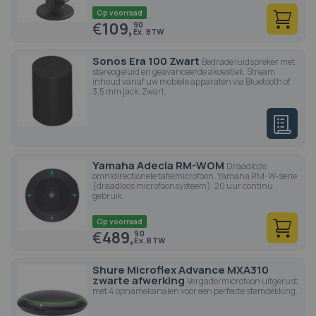
Op voorraad
€
109,
90
Sonos Era 100 Zwart
Bedrade luidspreker met
stereogeluid en geavanceerde akoestiek. Stream
inhoud vanaf uw mobiele apparaten via Bluetooth of
3,5 mm jack. Zwart.
Yamaha Adecia RM-WOM
Draadloze
omnidirectionele tafelmicrofoon. Yamaha RM-W-serie
(draadloos microfoonsysteem). 20 uur continu
gebruik.
Op voorraad
€
489,
90
Shure Microflex Advance MXA310
zwarte afwerking
Vergadermicrofoon uitgerust
met 4 opnamekanalen voor een perfecte stemdekking.