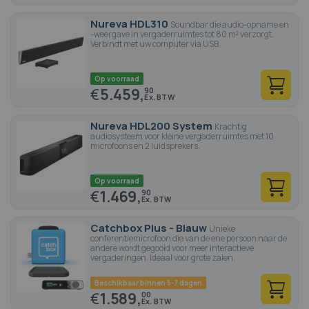
Nureva HDL310
Soundbar die audio-opname en
-weergave in vergaderruimtes tot 80 m² verzorgt.
Verbindt met uw computer via USB.
Op voorraad
€
5.459,
90
Nureva HDL200 System
Krachtig
audiosysteem voor kleine vergaderruimtes met 10
microfoons en 2 luidsprekers.
Op voorraad
€
1.469,
90
Catchbox Plus - Blauw
Unieke
conferentiemicrofoon die van de ene persoon naar de
andere wordt gegooid voor meer interactieve
vergaderingen. Ideaal voor grote zalen.
Beschikbaar binnen 5-7 dagen
€
1.589,
00