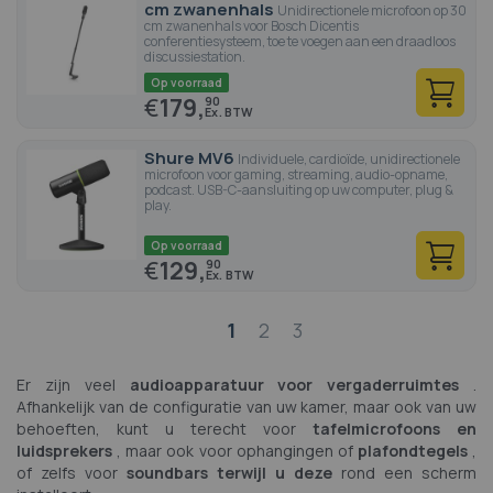
cm zwanenhals
Unidirectionele microfoon op 30
cm zwanenhals voor Bosch Dicentis
conferentiesysteem, toe te voegen aan een draadloos
discussiestation.
Op voorraad
€
179,
90
Shure MV6
Individuele, cardioïde, unidirectionele
microfoon voor gaming, streaming, audio-opname,
podcast. USB-C-aansluiting op uw computer, plug &
play.
Op voorraad
€
129,
90
Pagina
1
2
3
Er zijn veel
audioapparatuur voor vergaderruimtes
.
Afhankelijk van de configuratie van uw kamer, maar ook van uw
behoeften, kunt u terecht voor
tafelmicrofoons en
luidsprekers
, maar ook voor ophangingen of
plafondtegels
,
of zelfs voor
soundbars terwijl u deze
rond een scherm