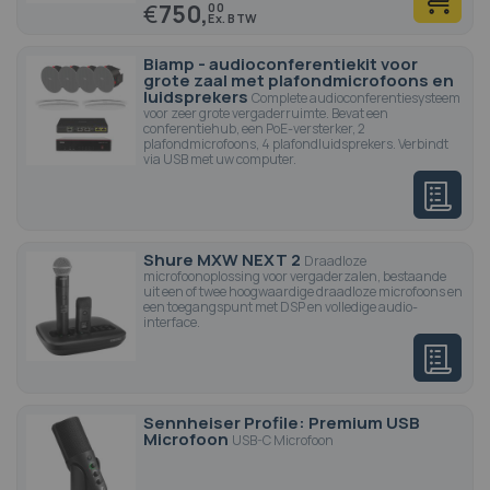
€
750,
00
Biamp - audioconferentiekit voor
grote zaal met plafondmicrofoons en
luidsprekers
Complete audioconferentiesysteem
voor zeer grote vergaderruimte. Bevat een
conferentiehub, een PoE-versterker, 2
plafondmicrofoons, 4 plafondluidsprekers. Verbindt
via USB met uw computer.
Shure MXW NEXT 2
Draadloze
microfoonoplossing voor vergaderzalen, bestaande
uit een of twee hoogwaardige draadloze microfoons en
een toegangspunt met DSP en volledige audio-
interface.
Sennheiser Profile: Premium USB
Microfoon
USB-C Microfoon