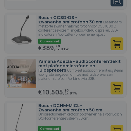
Bosch CCSD-DS -
zwanenhalsmicrofoon 30 cm
Lessenaars
met korte zwanenhalsmicrofoon voor CCS 1000 D
conferentiesysteem, ingebouwde luidspreker, LED-
indicatoren. Voorzitter- of deelnemerspost
Op voorraad
€
389,
90
Yamaha Adecia - audioconferentiekit
met plafondmicrofoon en
luidsprekers
Compleet audioconferentiesysteem
voor grote vergaderruimtes met luidsprekers en
plafondmicrofoon. Verbindt via USB.
€
10.505,
90
Bosch DCNM-MICL -
Zwanenhalsmicrofoon 50 cm
Unidirectionele microfoon op zwanenhals voor Bosch
DCN conferentiesysteem 50 cm.
Op voorraad