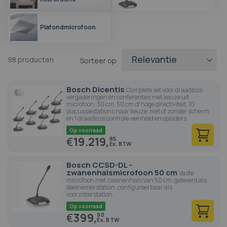
Plafondmicrofoon
98
producten
Sorteer op
Bosch Dicentis
Complete set voor draadloze
vergaderingen en conferenties met keuze uit
microfoon: 30 cm, 50 cm of hoge directiviteit, 10
discussiestations naar keuze: met of zonder scherm
en 1 draadloze controle-eenheid en opladers.
Op voorraad
€
19.219,
85
Bosch CCSD-DL -
zwanenhalsmicrofoon 50 cm
Vaste
microfoon met zwanenhals van 50 cm, geleverd als
deelnemerstation, configureerbaar als
voorzitterstation.
Op voorraad
€
399,
90