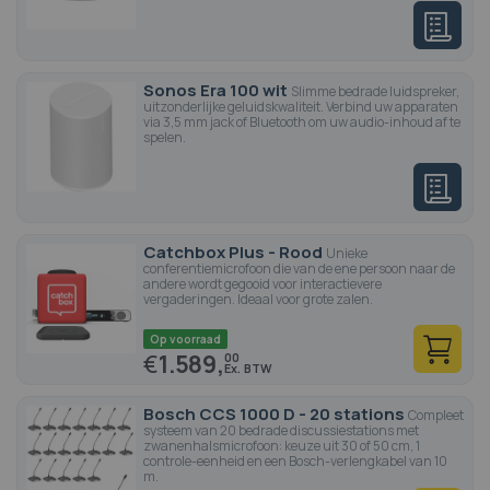
Sonos Era 100 wit
Slimme bedrade luidspreker,
uitzonderlijke geluidskwaliteit. Verbind uw apparaten
via 3,5 mm jack of Bluetooth om uw audio-inhoud af te
spelen.
Catchbox Plus - Rood
Unieke
conferentiemicrofoon die van de ene persoon naar de
andere wordt gegooid voor interactievere
vergaderingen. Ideaal voor grote zalen.
Op voorraad
€
1.589,
00
Bosch CCS 1000 D - 20 stations
Compleet
systeem van 20 bedrade discussiestations met
zwanenhalsmicrofoon: keuze uit 30 of 50 cm, 1
controle-eenheid en een Bosch-verlengkabel van 10
m.