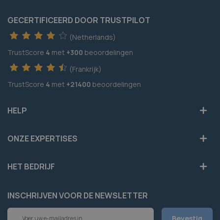
GECERTIFICEERD DOOR TRUSTPILOT
(Netherlands)
TrustScore
4
met
+300
beoordelingen
(Frankrijk)
TrustScore
4
met
+21400
beoordelingen
HELP
ONZE EXPERTISES
HET BEDRIJF
INSCHRIJVEN VOOR DE NEWSLETTER
Abonneer
Bevestig