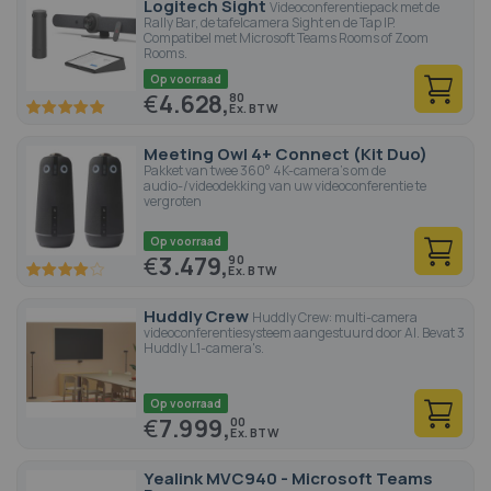
Logitech Sight
Videoconferentiepack met de
Rally Bar, de tafelcamera Sight en de Tap IP.
Compatibel met Microsoft Teams Rooms of Zoom
Rooms.
Op voorraad
€
4.628,
80
100
100
% of
Meeting Owl 4+ Connect (Kit Duo)
Pakket van twee 360° 4K-camera's om de
audio-/videodekking van uw videoconferentie te
vergroten
Op voorraad
€
3.479,
90
80
100
% of
Huddly Crew
Huddly Crew: multi-camera
videoconferentiesysteem aangestuurd door AI. Bevat 3
Huddly L1-camera's.
Op voorraad
€
7.999,
00
Yealink MVC940 - Microsoft Teams