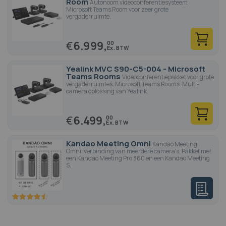
Room
Autonoom videoconferentiesysteem
Microsoft Teams Room voor zeer grote
vergaderruimte.
€
6.999,
00
Yealink MVC S90-C5-004 - Microsoft
Teams Rooms
Videoconferentiepakket voor grote
vergaderruimtes. Microsoft Teams Rooms. Multi-
camera oplossing van Yealink.
€
6.499,
00
Kandao Meeting Omni
Kandao Meeting
Omni: verbinding van meerdere camera's. Pakket met
een Kandao Meeting Pro 360 en een Kandao Meeting
S.
90
100
% of