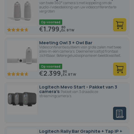
van twee 360° camera's met koppeling om de
audio-/videodekking van uw videoconferentie te
vergroten
Op voorraad
€
1.799,
80
93.4
100
% of
Meeting Owl 3 + Owl Bar
Videoconferentiesysteem voor grote zalen met twee
alles-in-één camera's. Deelnemers altijd frontaal
zichtbaar. Betere geluidsopname en beeldkwaliteit.
Op voorraad
€
2.399,
80
93.4
100
% of
Logitech Mevo Start - Pakket van 3
camera's
Pakket van 3 draadloze
streamingcamera's.
Logitech Rally Bar Graphite + Tap IP +