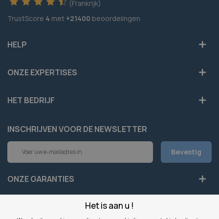
(Frankrijk)
TrustScore
4
met
+21400
beoordelingen
HELP
ONZE EXPERTISES
HET BEDRIJF
INSCHRIJVEN VOOR DE NEWSLETTER
Abonneer
Bevestig
u
op
onze
ONZE GARANTIES
nieuwsbrief
Het is aan u !
LEGAAL