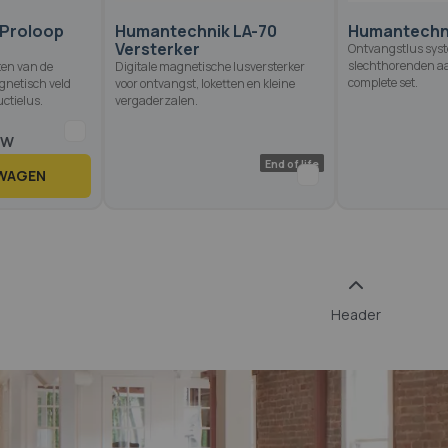
Proloop
Humantechnik LA-70
Humantechni
Versterker
Ontvangstlus sys
slechthorenden a
ten van de
Digitale magnetische lusversterker
complete set.
agnetisch veld
voor ontvangst, loketten en kleine
ctielus.
vergaderzalen.
LWAGEN
Header
End of life