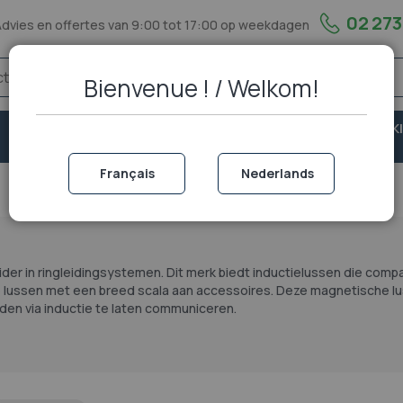
02 273
Advies en offertes van 9:00 tot 17:00 op weekdagen
Bienvenue ! / Welkom!
VASTE
VEILIGHEID &
PORTOFOON EN WALKI
TELEFONIE
BESCHERMING
TALKIE
Français
Nederlands
er in ringleidingsystemen. Dit merk biedt inductielussen die compa
he lussen met een breed scala aan accessoires. Deze magnetische lu
den via inductie te laten communiceren.