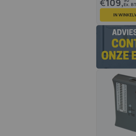
€
109,
90
IN WINKE