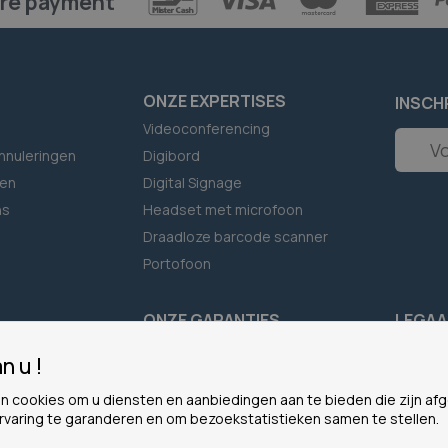
re payment
ONZE EXPERTISES
INSCH
Videoconferencing
Abonne
nnuleringen
Digibord
u
op
en
Digital Signage
onze
ns
Headset met microfoon
nieuwsb
Draadloze barcode scanner
Portofoon
F
ONZE GARANTIES
LEGAA
Eenvoudig bestellen
Cookie
n u !
Waarom voor ons kiezen?
Persoon
n cookies om u diensten en aanbiedingen aan te bieden die zijn a
Het Plus-programma
Algeme
rvaring te garanderen en om bezoekstatistieken samen te stellen.