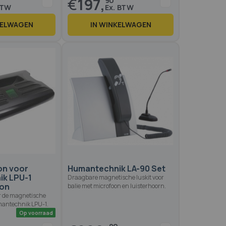
€
197,
90
KELWAGEN
IN WINKELWAGEN
Op voorraad
Op voo
on voor
Humantechnik LA-90 Set
ik LPU-1
Draagbare magnetische luskit voor
oon
balie met microfoon en luisterhoorn.
r de magnetische
antechnik LPU-1.