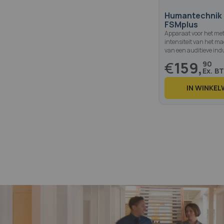
Humantechnik 
FSMplus
Apparaat voor het me
intensiteit van het m
van een auditieve indu
€
159,
90
IN WINKE