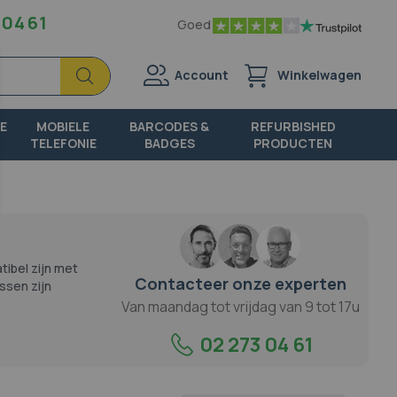
 04 61
Goed
Zoek
Zoek
Account
Winkelwagen
E
MOBIELE
BARCODES &
REFURBISHED
TELEFONIE
BADGES
PRODUCTEN
tibel zijn met
Contacteer onze experten
ssen zijn
Van maandag tot vrijdag van 9 tot 17u
02 273 04 61