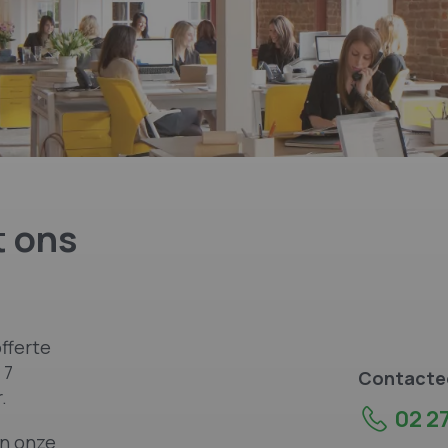
 ons
fferte
 7
Contactee
.
02 27
an onze