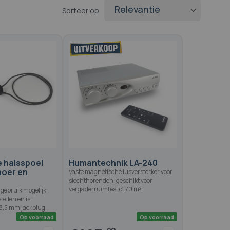
Sorteer op
 halsspoel
Humantechnik LA-240
noer en
Vaste magnetische lusversterker voor
slechthorenden, geschikt voor
vergaderruimtes tot 70 m².
gebruik mogelijk,
tellen en is
 3,5 mm jackplug.