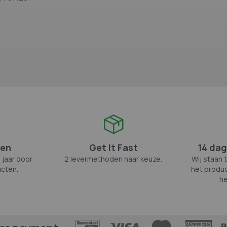
zen
Get It Fast
14 dag
 jaar door
2 levermethoden naar keuze.
Wij staan 
cten.
het produc
he