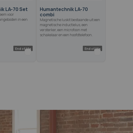
k LA-70 Set
Humantechnik LA-70
combi
teem voor
angeboden in een
Magnetische luskit bestaande uit een
magnetische inductielus, een
versterker, een microfoon met
schakelaar en een hoofdtelefoon.
End of life
End o