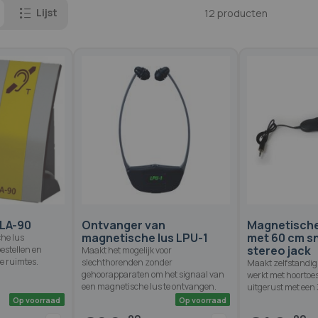
Lijst
12
producten
LA-90
Ontvanger van
Magnetische
magnetische lus LPU-1
met 60 cm s
he lus
stereo jack
estellen en
Maakt het mogelijk voor
e ruimtes.
slechthorenden zonder
Maakt zelfstandig 
gehoorapparaten om het signaal van
werkt met hoortoes
een magnetische lus te ontvangen.
uitgerust met een