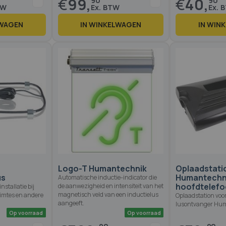
€
99,
€
40,
90
90
LWAGEN
IN WINKELWAGEN
IN WIN
Op voorraad
Op voorraad
Logo-T Humantechnik
Oplaadstati
us
Humantechn
Automatische inductie-indicator die
hoofdtelef
de aanwezigheid en intensiteit van het
nstallatie bij
magnetisch veld van een inductielus
uimtes en andere
Oplaadstation voo
aangeeft.
lusontvanger Hum