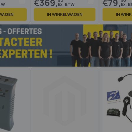
€
369,
€
79,
90
90
LWAGEN
IN WINKELWAGEN
IN WIN
Op voorraad
Op voorraad