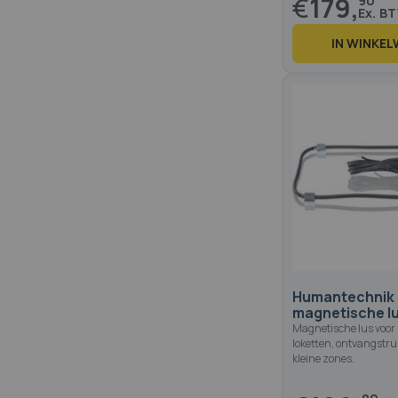
€
179,
90
IN WINKE
Humantechnik
magnetische l
Magnetische lus voor i
loketten, ontvangstr
kleine zones.