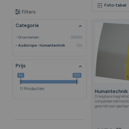
Foto-tabel
Filters
Categorie
Onze merken
9030
Audioropa - Humantechnik
12
Prijs
41
625
11 Producten
Humantechnik 
Draagbare magnetisc
compatibel met hoorto
geschikt voor openbar