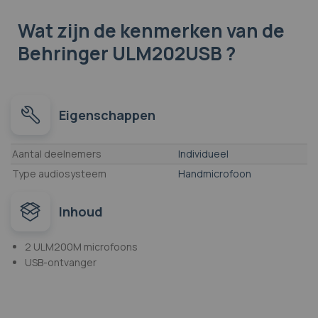
Wat zijn de kenmerken
van de
Behringer ULM202USB ?
Eigenschappen
Eigenschappen
Aantal deelnemers
Individueel
Type audiosysteem
Handmicrofoon
Inhoud
2 ULM200M microfoons
USB-ontvanger