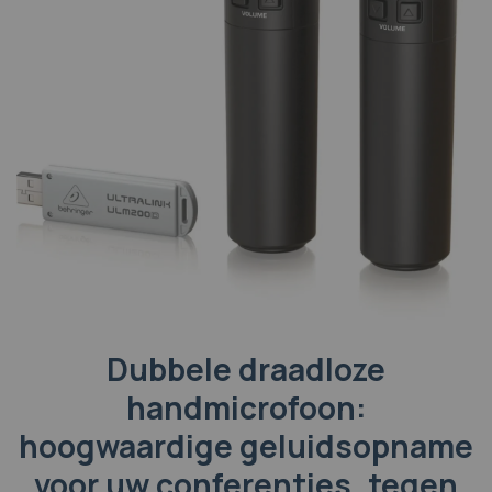
Dubbele draadloze
handmicrofoon:
hoogwaardige geluidsopname
voor uw conferenties, tegen