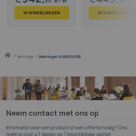
€
1.140,
€
544,
91
38
IN WINKELWAGEN
IN WINKELWAGEN
Thuis
behringer
Behringer ULM202USB
Neem contact met ons op
Informatie over een product of een offerte nodig? Ons
team is voor u 7 dagen op 7 beschikbaar via het