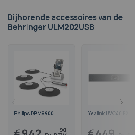
Bijhorende accessoires
van de
Behringer ULM202USB
Philips DPM8900
Yealink UVC40 E2
€
942,
€
449,
90