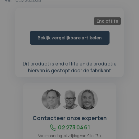
Ref. :
ULM202USB
begin
van
de
End of life
afbeeldingen-
gallerij
Bekijk vergelijkbare artikelen
Dit product is end of life en de productie
hiervan is gestopt door de fabrikant
Contacteer onze experten
02 273 04 61
Van maandag tot vrijdag van 9 tot 17u