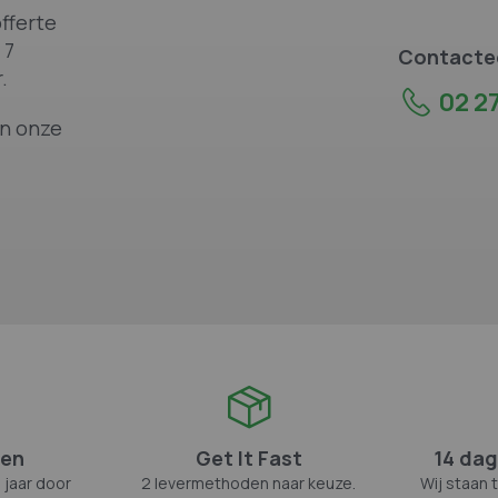
fferte
 7
Contactee
.
02 27
an onze
zen
Get It Fast
14 dag
 jaar door
2 levermethoden naar keuze.
Wij staan 