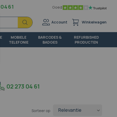
 04 61
Goed
Zoek
Zoek
Account
Winkelwagen
E
MOBIELE
BARCODES &
REFURBISHED
TELEFONIE
BADGES
PRODUCTEN
n
02 273 04 61
17u
Sorteer op