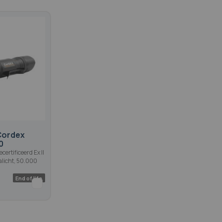
Cordex
0
certificeerd Ex II
tralicht, 50.000