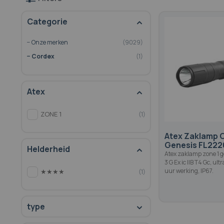
Categorie
Onze merken
9029
Cordex
1
Atex
ZONE 1
1
Atex Zaklamp 
Genesis FL222
Helderheid
Atex zaklamp zone 1 ge
3 G Ex ic IIB T4 Gc, ul
uur werking, IP67.
★★★★
1
type