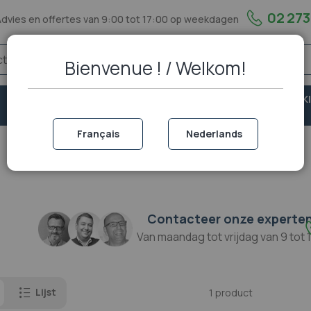
02 273
Advies en offertes van 9:00 tot 17:00 op weekdagen
Bienvenue ! / Welkom!
VASTE
VEILIGHEID &
PORTOFOON EN WALKI
TELEFONIE
BESCHERMING
TALKIE
Français
Nederlands
Contacteer onze experte
Van maandag tot vrijdag van 9 tot 
Lijst
1
product