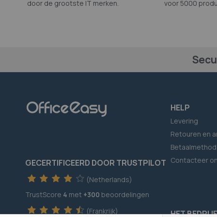
door de grootste IT merken.
voor 5000 produ
Secu
HELP
Levering
Retouren en a
Betaalmethod
Contacteer o
GECERTIFICEERD DOOR TRUSTPILOT
(Netherlands)
TrustScore
4
met
+300
beoordelingen
(Frankrijk)
HET BEDRIJ