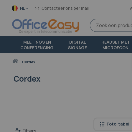
Taal
NL
Contacteer ons per mail
MEETINGS EN
DIGITAL
HEADSET MET
CONFERENCING
SIGNAGE
MICROFOON
Thuis
cordex
Cordex
Foto-tabel
Filters