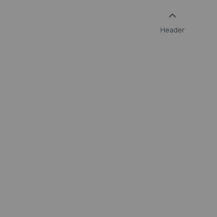
End of life
Header