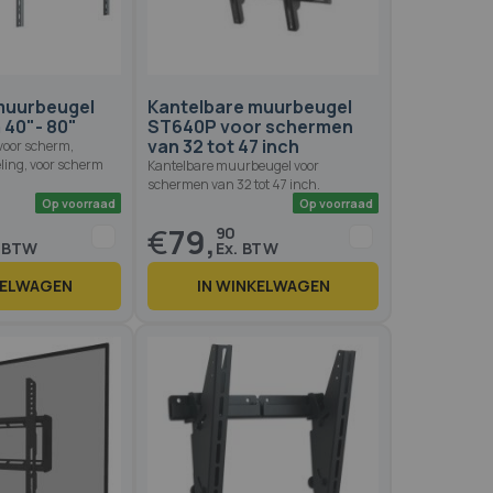
Op voorraad
Op voo
muurbeugel
Kantelbare muurbeugel
 40"- 80"
ST640P voor schermen
van 32 tot 47 inch
voor scherm,
eling, voor scherm
Kantelbare muurbeugel voor
schermen van 32 tot 47 inch.
€
79,
90
KELWAGEN
IN WINKELWAGEN