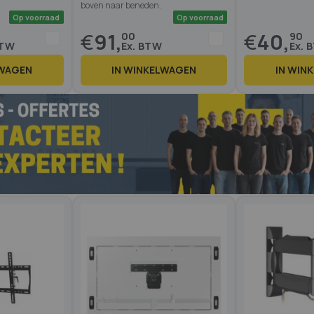
boven naar beneden.
€
91,
€
40,
00
90
LWAGEN
IN WINKELWAGEN
IN WIN
Op voorraad
Op voorraad