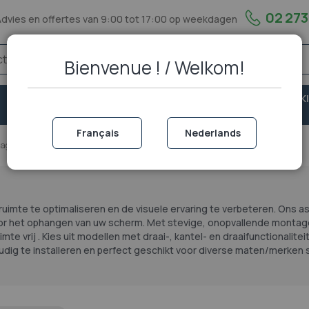
02 273
Advies en offertes van 9:00 tot 17:00 op weekdagen
Bienvenue ! / Welkom!
VASTE
VEILIGHEID &
PORTOFOON EN WALKI
TELEFONIE
BESCHERMING
TALKIE
Français
Nederlands
gnage
Muurbeugels
ruimte te optimaliseren
en de visuele ervaring te verbeteren. Ons a
voor het ophangen van uw scherm. Met
stevige, onopvallende monta
mte vrij
. Kies uit modellen met draai-, kantel- en draaifunctionalite
dig te installeren
en perfect
geschikt voor diverse maten/merken