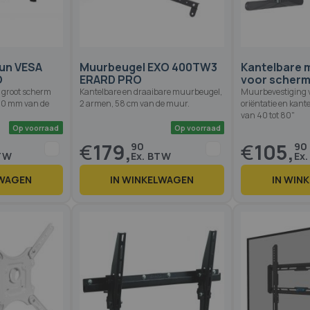
Op voorraad
Op voorraad
un VESA
Muurbeugel EXO 400TW3
Kantelbare 
O
ERARD PRO
voor scherm
 groot scherm
Kantelbare en draaibare muurbeugel,
Muurbevestiging 
50 mm van de
2 armen, 58 cm van de muur.
oriëntatie en kant
van 40 tot 80"
€
179,
€
105,
90
90
LWAGEN
IN WINKELWAGEN
IN WIN