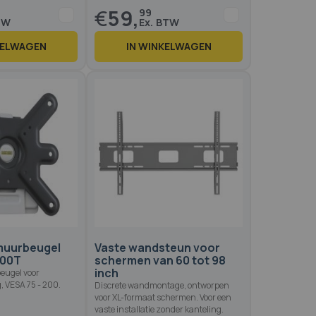
€
59,
99
KELWAGEN
IN WINKELWAGEN
Op voo
Op voorraad
1 reviews
100
100
% of
muurbeugel
Vaste wandsteun voor
200T
schermen van 60 tot 98
inch
eugel voor
, VESA 75 - 200.
Discrete wandmontage, ontworpen
voor XL-formaat schermen. Voor een
vaste installatie zonder kanteling.