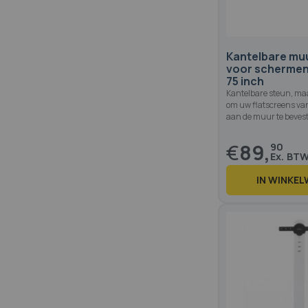
Kantelbare mu
voor schermen 
75 inch
Kantelbare steun, maa
om uw flatscreens van
aan de muur te bevest
€
89,
90
IN WINKE