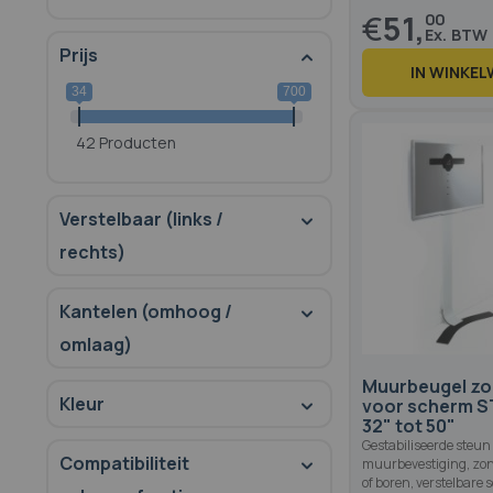
€
51,
00
Prijs
IN WINKE
34
700
42 Producten
Verstelbaar (links /
rechts)
Kantelen (omhoog /
omlaag)
Muurbeugel zo
Kleur
voor scherm S
32" tot 50"
Gestabiliseerde steun
Compatibiliteit
muurbevestiging, zo
of boren, verstelbare