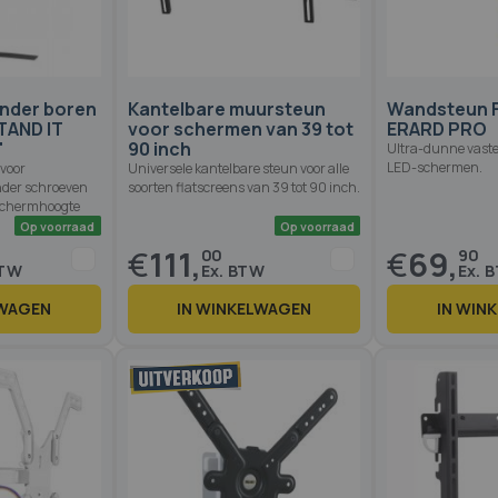
nder boren
Kantelbare muursteun
Wandsteun F
TAND IT
voor schermen van 39 tot
ERARD PRO
"
90 inch
Ultra-dunne vast
LED-schermen.
 voor
Universele kantelbare steun voor alle
nder schroeven
soorten flatscreens van 39 tot 90 inch.
 schermhoogte
€
111,
€
69,
00
90
LWAGEN
IN WINKELWAGEN
IN WIN