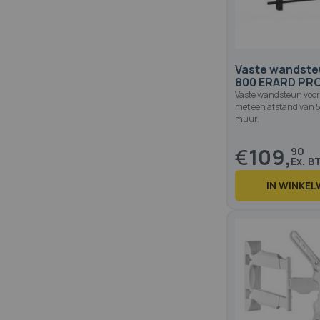
Vaste wandste
800 ERARD PR
Vaste wandsteun voor
met een afstand van 
muur.
€
109,
90
IN WINKE