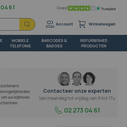
 04 61
Goed
Zoek
Zoek
Account
Winkelwagen
E
MOBIELE
BARCODES &
REFURBISHED
TELEFONIE
BADGES
PRODUCTEN
ssortiment
Contacteer onze experten
gemogelijkheden
it om uw kijkhoek
Van maandag tot vrijdag van 9 tot 17u
 schermen
.
02 273 04 61