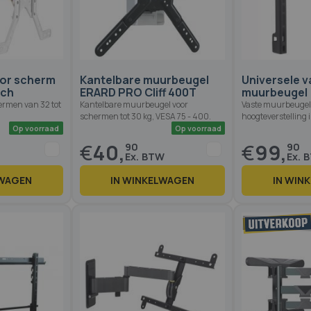
Op voorraad
Op voorraad
or scherm
Kantelbare muurbeugel
Universele v
nch
ERARD PRO Cliff 400T
muurbeugel
rmen van 32 tot
Kantelbare muurbeugel voor
Vaste muurbeugel
schermen tot 30 kg, VESA 75 - 400.
hoogteverstelling i
€
40,
€
99,
90
90
LWAGEN
IN WINKELWAGEN
IN WIN