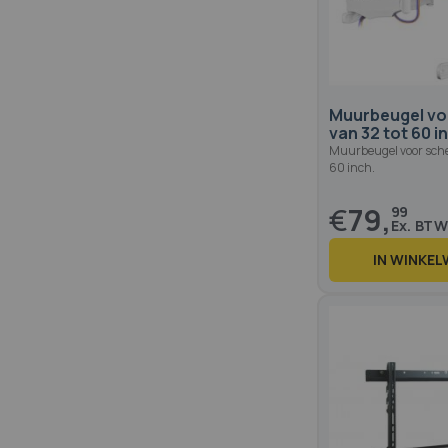
Muurbeugel vo
van 32 tot 60 i
Muurbeugel voor sche
60 inch.
€
79,
99
IN WINKE