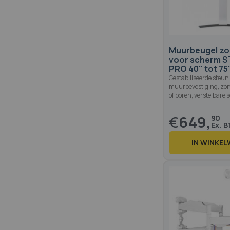
Muurbeugel zo
voor scherm S
PRO 40" tot 75
Gestabiliseerde steun
muurbevestiging, zo
of boren, verstelbare
€
649,
90
IN WINKE