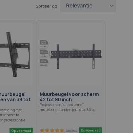
Sorteer op
muurbeugel
Muurbeugel voor scherm
en van 39 tot
42 tot 80 inch
Professionele "ultradunne"
muurbeugel ondersteunt tot 80 kg
estiging met
et scherm te
oor professionele