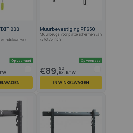
IXIT 200
Muurbevestiging PF650
Muurbeugel voor platte schermen van
72 tot 75 inch
e wandsteun voor
€
89,
90
KELWAGEN
IN WINKELWAGEN