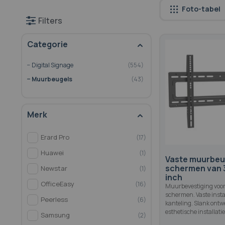
Foto-tabel
Filters
Categorie
Digital Signage
554
Muurbeugels
43
Merk
Erard Pro
17
Huawei
1
Vaste muurbeu
schermen van 3
Newstar
1
inch
OfficeEasy
16
Muurbevestiging voor
schermen. Vaste insta
Peerless
6
kanteling. Slank ontw
esthetische installatie
Samsung
2