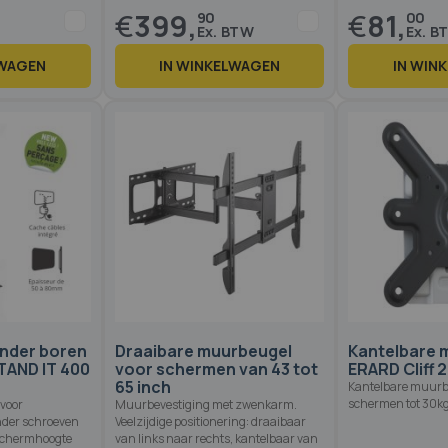
€
399,
€
81,
90
00
LWAGEN
IN WINKELWAGEN
IN WIN
Op voorraad
Op voorraad
nder boren
Draaibare muurbeugel
Kantelbare 
TAND IT 400
voor schermen van 43 tot
ERARD Cliff 
65 inch
Kantelbare muurb
schermen tot 30kg
 voor
Muurbevestiging met zwenkarm.
nder schroeven
Veelzijdige positionering: draaibaar
 schermhoogte
van links naar rechts, kantelbaar van