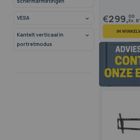
schermafmetingen
€
299,
00
VESA
IN WINKE
Kantelt verticaal in
portretmodus