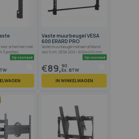
Op voorraad
Op voo
aste
Vaste muurbeugel VESA
600 ERARD PRO
 voor schermen met
Vaste muurbeugel met een afstand
n 3 posities.
van 5 cm, VESA 200> 600x400 mm.
€
89,
90
KELWAGEN
IN WINKELWAGEN