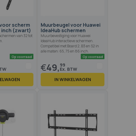
voor scherm
Muurbeugel voor Huawei
5 inch (zwart)
IdeaHub schermen
schermen van 32 tot
Muurbevestiging voor Huawei
m.
IdeaHub interactieve schermen.
Compatibel met Board 2, B3 en S2 in
alle maten: 65, 75 en 86 inch.
€
49,
99
KELWAGEN
IN WINKELWAGEN
Op voorraad
Op voo