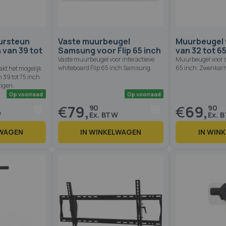
ursteun
Vaste muurbeugel
Muurbeugel 
van 39 tot
Samsung voor Flip 65 inch
van 32 tot 6
Vaste muurbeugel voor interactieve
Muurbeugel voor 
whiteboard Flip 65 inch Samsung.
65 inch. Zwenkar
kt het mogelijk
 39 tot 75 inch
igen.
€
79,
€
69,
90
90
LWAGEN
IN WINKELWAGEN
IN WIN
Op voorraad
Op voorraad