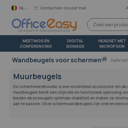
Taal
NL
Contacteer ons per mail
MEETINGS EN
DIGITAL
HEADSET MET
CONFERENCING
SIGNAGE
MICROFOON
Wandbeugels voor schermen
Thuis
digital si
Muurbeugels
De
schermwandhouder
is een essentieel accessoire om
de 
muurbeugels biedt een stijlvolle en functionele oplossing 
bieden deze beugels optimale stabiliteit en
maken ze vloerrui
aan te passen. Onze schermwandbeugels zijn
snel en eenvou