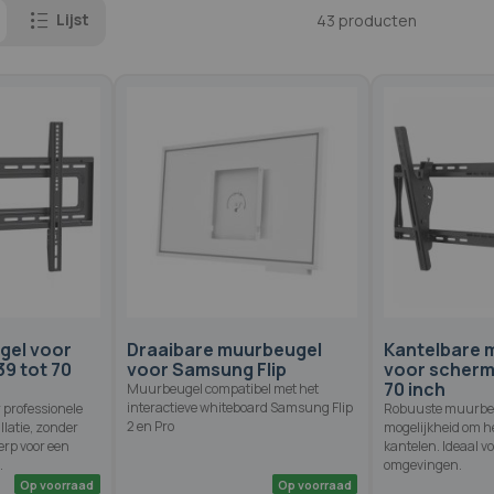
Lijst
43
producten
gel voor
Draaibare muurbeugel
Kantelbare 
9 tot 70
voor Samsung Flip
voor scherm
70 inch
Muurbeugel compatibel met het
interactieve whiteboard Samsung Flip
 professionele
Robuuste muurbev
2 en Pro
llatie, zonder
mogelijkheid om h
erp voor een
kantelen. Ideaal v
.
omgevingen.