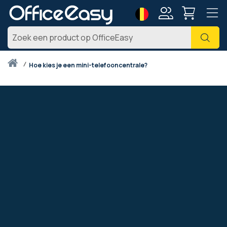
Taal
Account
Zoe
Thuis
hoe kies je een mini-telefooncentrale?