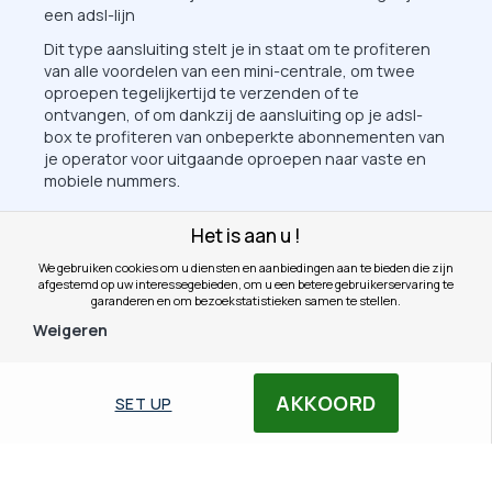
een adsl-lijn
Dit type aansluiting stelt je in staat om te profiteren
van alle voordelen van een mini-centrale, om twee
oproepen tegelijkertijd te verzenden of te
ontvangen, of om dankzij de aansluiting op je adsl-
box te profiteren van onbeperkte abonnementen van
je operator voor uitgaande oproepen naar vaste en
mobiele nummers.
In het geval van aansluiting op een klassieke analoge
Het is aan u !
lijn (in 01,02,03,04 of 05) + een adsl-boxlijn (vaak in
09), is het belangrijk op te merken dat als een tweede
We gebruiken cookies om u diensten en aanbiedingen aan te bieden die zijn
oproep binnenkomt op een van deze twee lijnen die in
afgestemd op uw interessegebieden, om u een betere gebruikerservaring te
garanderen en om bezoekstatistieken samen te stellen.
gebruik zijn, deze niet zal worden doorgeschakeld
naar de beschikbare lijn en de beller een bezettoon
Weigeren
zal horen.
Het is dus ideaal om bijvoorbeeld 2 lijnen
AKKOORD
SET UP
gegroepeerd op hetzelfde nummer te nemen, zodat
je 2 inkomende oproepen tegelijkertijd kunt
ontvangen en deze aan te vullen met een onbeperkte
boxlijn voor uitgaande oproepen.