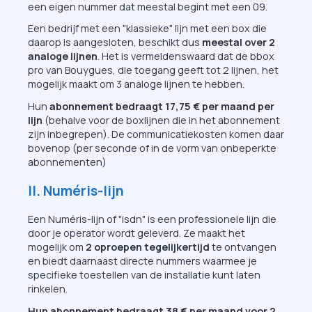
een eigen nummer dat meestal begint met een 09.
Een bedrijf met een "klassieke" lijn met een box die
daarop is aangesloten, beschikt dus
meestal over 2
analoge lijnen
. Het is vermeldenswaard dat de bbox
pro van Bouygues, die toegang geeft tot 2 lijnen, het
mogelijk maakt om 3 analoge lijnen te hebben.
Hun
abonnement bedraagt 17,75 € per maand per
lijn
(behalve voor de boxlijnen die in het abonnement
zijn inbegrepen). De communicatiekosten komen daar
bovenop (per seconde of in de vorm van onbeperkte
abonnementen)
II. Numéris-lijn
Een Numéris-lijn of "isdn" is een professionele lijn die
door je operator wordt geleverd. Ze maakt het
mogelijk om
2 oproepen tegelijkertijd
te ontvangen
en biedt daarnaast directe nummers waarmee je
specifieke toestellen van de installatie kunt laten
rinkelen.
Hun abonnement bedraagt 38 € per maand voor 2