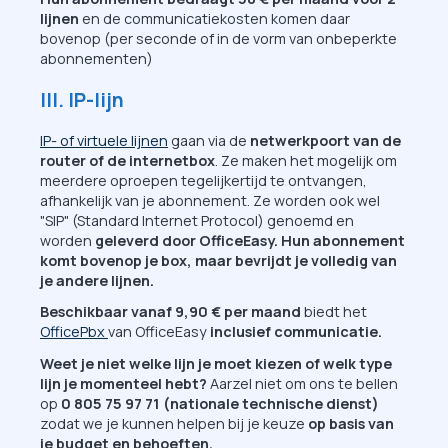
lijnen
en de communicatiekosten komen daar
bovenop (per seconde of in de vorm van onbeperkte
abonnementen)
III. IP-lijn
IP- of virtuele lijnen
gaan via de
netwerkpoort van de
router of de internetbox
. Ze maken het mogelijk om
meerdere oproepen tegelijkertijd te ontvangen,
afhankelijk van je abonnement. Ze worden ook wel
"SIP" (Standard Internet Protocol) genoemd en
worden
geleverd door OfficeEasy. Hun abonnement
komt bovenop je box, maar bevrijdt je volledig van
je andere lijnen.
Beschikbaar vanaf 9,90 € per maand
biedt het
OfficePbx
van OfficeEasy
inclusief communicatie.
Weet je niet welke lijn je moet kiezen of welk type
lijn je momenteel hebt?
Aarzel niet om ons te bellen
op
0 805 75 97 71 (nationale technische dienst)
zodat we je kunnen helpen bij je keuze
op basis van
je budget en behoeften.