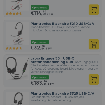
Op voorraad
€
114,
90
90
100
% of
Plantronics Blackwire 3210 USB-C/A
Mono-headset, USB-C/A, ruisonderdrukkende
microfoon. Schuimrubberen oorkussen.
Op voorraad
€
32,
90
90
100
% of
Jabra Engage 50 II USB-C
afstandsbediening Duo
Jabra Engage USB-
C bedrade headset met afstandsbediening en diverse
functies. UC-geoptimaliseerd. Microfoonarm voor uw
verschillende gesprekken.
Op voorraad
€
183,
90
Plantronics Blackwire 3325 USB-C/A
Bedrade stereo-headset USB-C/A met jack-
aansluiting. Bedrade bediening.