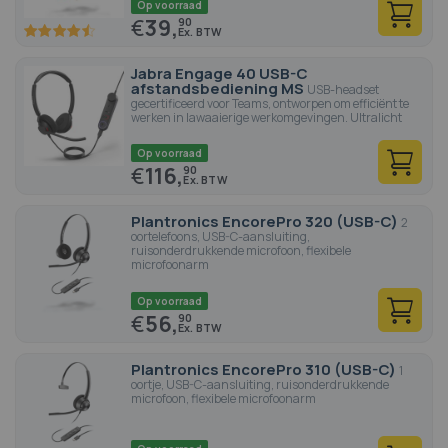
Op voorraad
€
39,
90
90
100
% of
Jabra Engage 40 USB-C
afstandsbediening MS
USB-headset
gecertificeerd voor Teams, ontworpen om efficiënt te
werken in lawaaierige werkomgevingen. Ultralicht
Op voorraad
€
116,
90
Plantronics EncorePro 320 (USB-C)
2
oortelefoons, USB-C-aansluiting,
ruisonderdrukkende microfoon, flexibele
microfoonarm
Op voorraad
€
56,
90
Plantronics EncorePro 310 (USB-C)
1
oortje, USB-C-aansluiting, ruisonderdrukkende
microfoon, flexibele microfoonarm