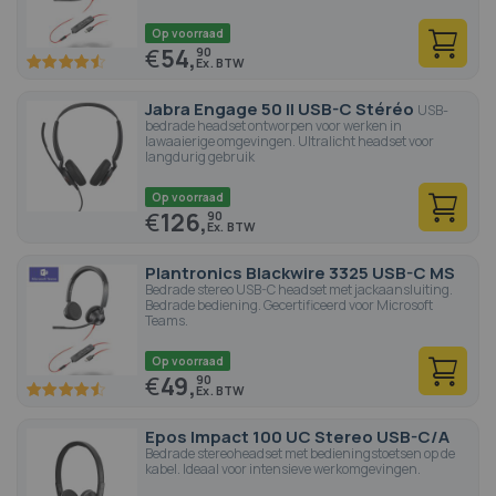
Op voorraad
€
54,
90
90
100
% of
Jabra Engage 50 II USB-C Stéréo
USB-
bedrade headset ontworpen voor werken in
lawaaierige omgevingen. Ultralicht headset voor
langdurig gebruik
Op voorraad
€
126,
90
Plantronics Blackwire 3325 USB-C MS
Bedrade stereo USB-C headset met jackaansluiting.
Bedrade bediening. Gecertificeerd voor Microsoft
Teams.
Op voorraad
€
49,
90
90
100
% of
Epos Impact 100 UC Stereo USB-C/A
Bedrade stereoheadset met bedieningstoetsen op de
kabel. Ideaal voor intensieve werkomgevingen.