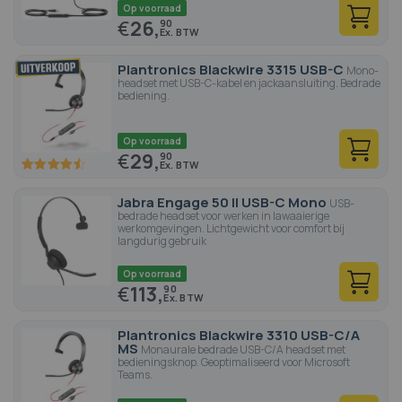
Op voorraad
€
26,
90
Plantronics Blackwire 3315 USB-C
Mono-
headset met USB-C-kabel en jackaansluiting. Bedrade
bediening.
Op voorraad
€
29,
90
90
100
% of
Jabra Engage 50 II USB-C Mono
USB-
bedrade headset voor werken in lawaaierige
werkomgevingen. Lichtgewicht voor comfort bij
langdurig gebruik
Op voorraad
€
113,
90
Plantronics Blackwire 3310 USB-C/A
MS
Monaurale bedrade USB-C/A headset met
bedieningsknop. Geoptimaliseerd voor Microsoft
Teams.