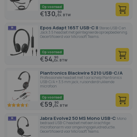
Op voorraad
€
130,
90
Epos Adapt 165T USB-C II
Stereo USB-C en
Jack 3.5 headset met geïntegreerde oproepbediening.
Gecertificeerd voor Microsoft Teams.
Op voorraad
€
54,
90
Plantronics Blackwire 5210 USB-C/A
Professionele headset met 1 oorschelp Plantronics
USB-C/A + 3,5 mm jack, ruisonderdrukkende
microfoon
Op voorraad
€
59,
90
90
100
% of
Jabra Evolve2 50 MS Mono USB-C
Mono
bedraad USB-C headset met een krachtige
microfoonarm voor omgevingsgeluidreductie.
Gecertificeerd voor Microsoft Teams.