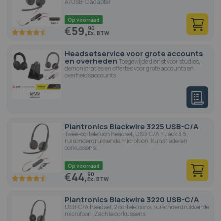
A/USB-C adapter
Op voorraad
€
59,
90
90
100
% of
Headsetservice voor grote accounts
en overheden
Toegewijde dienst voor studies,
demonstraties en offertes voor grote accounts en
overheidsaccounts
Plantronics Blackwire 3225 USB-C/A
Twee-oortelefoon headset, USB-C/A + Jack 3.5,
ruisonderdrukkende microfoon. Kunstlederen
oorkussens.
Op voorraad
€
44,
90
90
100
% of
Plantronics Blackwire 3220 USB-C/A
USB-C/A headset, 2 oortelefoons, ruisonderdrukkende
microfoon. Zachte oorkussens