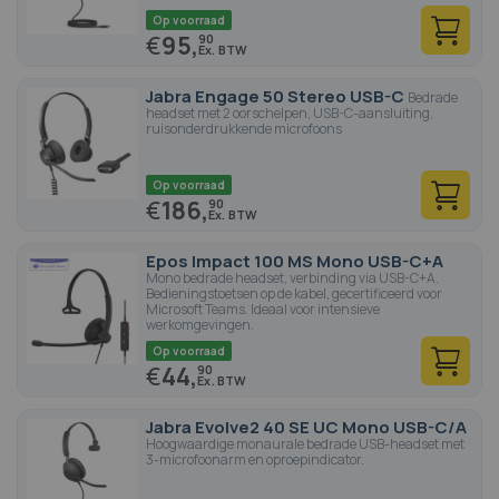
Op voorraad
€
95,
90
Jabra Engage 50 Stereo USB-C
Bedrade
headset met 2 oorschelpen, USB-C-aansluiting,
ruisonderdrukkende microfoons
Op voorraad
€
186,
90
Epos Impact 100 MS Mono USB-C+A
Mono bedrade headset, verbinding via USB-C+A.
Bedieningstoetsen op de kabel, gecertificeerd voor
Microsoft Teams. Ideaal voor intensieve
werkomgevingen.
Op voorraad
€
44,
90
Jabra Evolve2 40 SE UC Mono USB-C/A
Hoogwaardige monaurale bedrade USB-headset met
3-microfoonarm en oproepindicator.