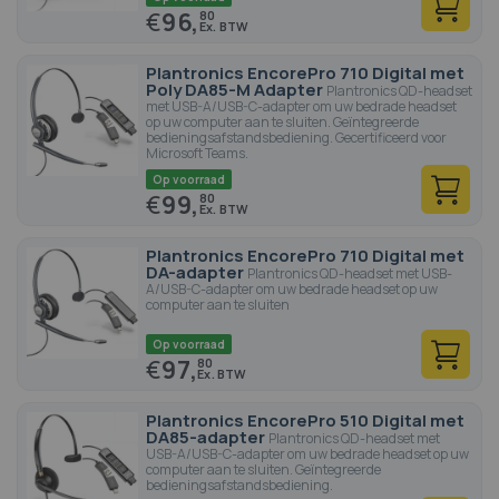
€
96,
80
Plantronics EncorePro 710 Digital met
Poly DA85-M Adapter
Plantronics QD-headset
met USB-A/USB-C-adapter om uw bedrade headset
op uw computer aan te sluiten. Geïntegreerde
bedieningsafstandsbediening. Gecertificeerd voor
Microsoft Teams.
Op voorraad
€
99,
80
Plantronics EncorePro 710 Digital met
DA-adapter
Plantronics QD-headset met USB-
A/USB-C-adapter om uw bedrade headset op uw
computer aan te sluiten
Op voorraad
€
97,
80
Plantronics EncorePro 510 Digital met
DA85-adapter
Plantronics QD-headset met
USB-A/USB-C-adapter om uw bedrade headset op uw
computer aan te sluiten. Geïntegreerde
bedieningsafstandsbediening.