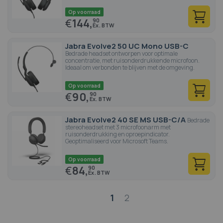
Op voorraad
€
144,
90
Jabra Evolve2 50 UC Mono USB-C
Bedrade headset ontworpen voor optimale
concentratie, met ruisonderdrukkende microfoon.
Ideaal om verbonden te blijven met de omgeving.
Op voorraad
€
90,
90
Jabra Evolve2 40 SE MS USB-C/A
Bedrade
stereoheadset met 3 microfoonarm met
ruisonderdrukking en oproepindicator.
Geoptimaliseerd voor Microsoft Teams.
Op voorraad
€
84,
90
Pagina
1
2