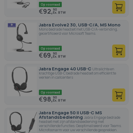
Op voorraad
€
92,
90
Jabra Evolve2 30, USB-C/A, MS Mono
Mono bedrade headset met USB-C/A-verbinding,
gecertificeerd voor Microsoft Teams.
Op voorraad
€
69,
90
Jabra Engage 40 USB-C
Ultralichte en
krachtige USB-C bedrade headset om efficiënt te
werken in callcenters
Op voorraad
€
98,
90
Jabra Engage 50 II USB-C MS
Afstandsbediening
Jabra Engage bedrade
headset met zijn afstandsbediening met
verschillende functies. Geoptimaliseerd voor Teams.
Microfoonarm voor uw verschillende gesprekken.