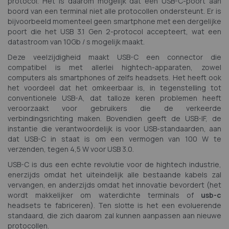
protocol. Het is daarom mogelijk dat een USB-C-poort aan
boord van een terminal niet alle protocollen ondersteunt. Er is
bijvoorbeeld momenteel geen smartphone met een dergelijke
poort die het USB 3.1 Gen 2-protocol accepteert, wat een
datastroom van 10Gb / s mogelijk maakt.
Deze veelzijdigheid maakt USB-C een connector die
compatibel is met allerlei hightech-apparaten, zowel
computers als smartphones of zelfs headsets. Het heeft ook
het voordeel dat het omkeerbaar is, in tegenstelling tot
conventionele USB-A, dat talloze keren problemen heeft
veroorzaakt voor gebruikers die de verkeerde
verbindingsrichting maken. Bovendien geeft de USB-IF, de
instantie die verantwoordelijk is voor USB-standaarden, aan
dat USB-C in staat is om een ​​vermogen van 100 W te
verzenden, tegen 4,5 W voor USB 3.0.
USB-C is dus een echte revolutie voor de hightech industrie,
enerzijds omdat het uiteindelijk alle bestaande kabels zal
vervangen, en anderzijds omdat het innovatie bevordert (het
wordt makkelijker om waterdichte terminals of
usb-c
headsets te fabriceren). Ten slotte is het een evoluerende
standaard, die zich daarom zal kunnen aanpassen aan nieuwe
protocollen.