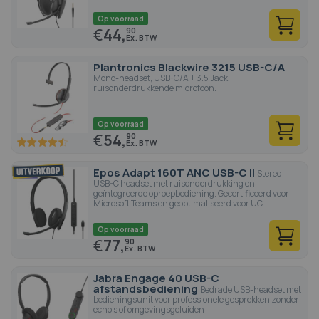
Op voorraad
€
44,
90
Plantronics Blackwire 3215 USB-C/A
Mono-headset, USB-C/A + 3.5 Jack,
ruisonderdrukkende microfoon.
Op voorraad
€
54,
90
90
100
% of
Epos Adapt 160T ANC USB-C II
Stereo
USB-C headset met ruisonderdrukking en
geïntegreerde oproepbediening. Gecertificeerd voor
Microsoft Teams en geoptimaliseerd voor UC.
Op voorraad
€
77,
90
Jabra Engage 40 USB-C
afstandsbediening
Bedrade USB-headset met
bedieningsunit voor professionele gesprekken zonder
echo's of omgevingsgeluiden