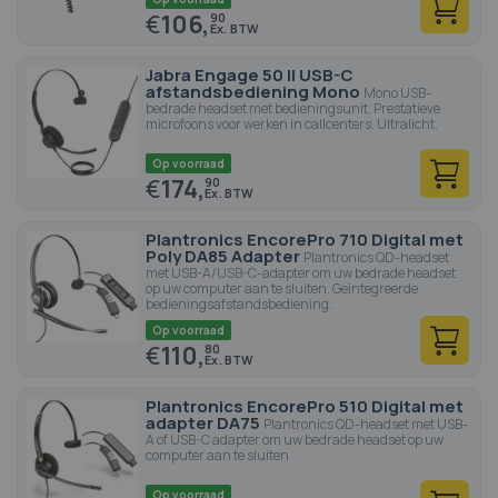
€
106,
90
Jabra Engage 50 II USB-C
afstandsbediening Mono
Mono USB-
bedrade headset met bedieningsunit. Prestatieve
microfoons voor werken in callcenters. Ultralicht.
Op voorraad
€
174,
90
Plantronics EncorePro 710 Digital met
Poly DA85 Adapter
Plantronics QD-headset
met USB-A/USB-C-adapter om uw bedrade headset
op uw computer aan te sluiten. Geïntegreerde
bedieningsafstandsbediening.
Op voorraad
€
110,
80
Plantronics EncorePro 510 Digital met
adapter DA75
Plantronics QD-headset met USB-
A of USB-C adapter om uw bedrade headset op uw
computer aan te sluiten
Op voorraad