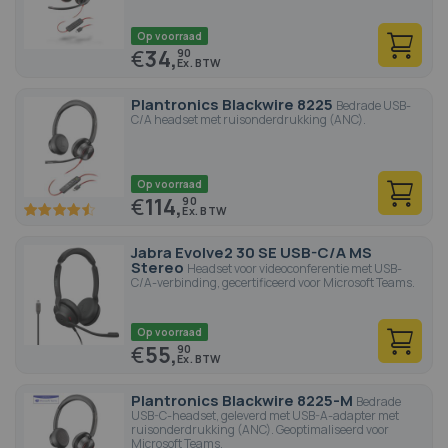
Op voorraad
€
34,
90
Plantronics Blackwire 8225
Bedrade USB-
C/A headset met ruisonderdrukking (ANC).
Op voorraad
€
114,
90
90
100
% of
Jabra Evolve2 30 SE USB-C/A MS
Stereo
Headset voor videoconferentie met USB-
C/A-verbinding, gecertificeerd voor Microsoft Teams.
Op voorraad
€
55,
90
Plantronics Blackwire 8225-M
Bedrade
USB-C-headset, geleverd met USB-A-adapter met
ruisonderdrukking (ANC). Geoptimaliseerd voor
Microsoft Teams.