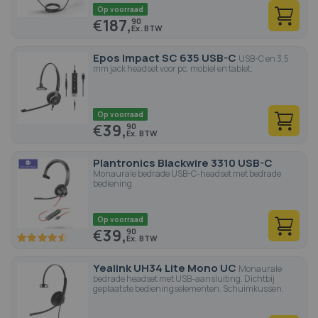
Op voorraad
€
187,
90
Epos Impact SC 635 USB-C
USB-C en 3,5
mm jack headset voor pc, mobiel en tablet.
Op voorraad
€
39,
90
Plantronics Blackwire 3310 USB-C
Monaurale bedrade USB-C-headset met bedrade
bediening
Op voorraad
€
39,
90
90
100
% of
Yealink UH34 Lite Mono UC
Monaurale
bedrade headset met USB-aansluiting. Dichtbij
geplaatste bedieningselementen. Schuimkussen.