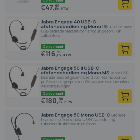
Op voorraad
€
47,
90
Jabra Engage 40 USB-C
afstandsbediening Mono
Ultra-lichte mono
USB-bedrade headset voor langdurig gebruik in
callcenters
Op voorraad
€
116,
90
Jabra Engage 50 II USB-C
afstandsbediening Mono MS
Jabra USB-
bedrade headset gecertificeerd voor Teams voor uw
professionele gesprekken. Ontworpen voor lawaaierige
werkomgevingen
Op voorraad
€
180,
90
Jabra Engage 50 Mono USB-C
Bedrade
headset met 1 oorschelp, USB-C-aansluiting,
ruisonderdrukkende microfoons
Op voorraad