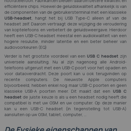
hoofdtelefoon. Fabrikanten bieden daarom betere kwaliteit en
efficiëntere chips. Hoewel de geluidskwaliteit afhankelijk is van
de componenten van de gebruikersterminal met een klassieke
USB-headset
, hangt het bij USB Type-C alleen af ​​van de
headset zelf. Daarom vertraagt ​​deze wijziging de veroudering
van koptelefoons en verbetert de geluidsweergave. Hierdoor
heeft een USB-C headset meestal een audiokwaliteit van een
hogere resulutie, minder latentie en een beter beheer van
audiovoorkeuren (EQ)
Verder is het grootste voordeel van een
USB C headset
zijn
universele aansluiting. Nu al zijn nagenoeg alle Android-
telefoons uitgerust met een USB-C poort voor het opaden en
voor dataoverdracht. Deze poort kan u ook terugvinden op
recente computers. De nieuwste Apple computers
bijvoorbeeld, hebben enkel nog maar USB-C poorten en geen
klassieke USB-A poorten meer. Dit maakt dat een
USB C
headset
de juiste keuze is als u een headset nodig heeft die
compatibel is met uw GSM en uw computer. Op deze manier
kan u een USB-C headset (in tegenstelling tot USB-A)
aansluiten op uw GSM, tablet, computer, ...
De Fysieke eigenschappen van