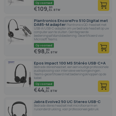
Op voorraad
€
109,
80
Plantronics EncorePro 510 Digital met
DA85-M adapter
Plantronics QD-headset met
USB-A/USB-C-adapter om uw bedrade headset op uw
computer aan te sluiten. Geïntegreerde
bedieningsafstandsbediening. Gecertificeerd voor
Microsoft Teams.
Op voorraad
€
98,
80
Epos Impact 100 MS Stéréo USB-C+A
Bedrade stereoheadset, een eenvoudige professionele
audioplossing voor intensieve werkomgevingen.
Teams-gecertificeerd met bedieningsknoppen op de
kabel.
Op voorraad
€
44,
90
Jabra Evolve2 50 UC Stereo USB-C
Bedrade stereo headset met microfoonarm en
ruisonderdrukking, voor professioneel gebruik.