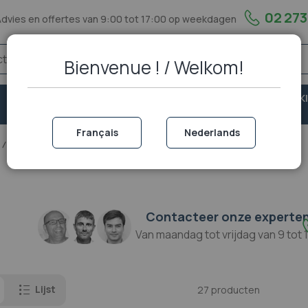
02 273
Advies en offertes van 9:00 tot 17:00 op weekdagen
Bienvenue ! / Welkom!
VASTE
VEILIGHEID &
PORTOFOON EN WALKI
TELEFONIE
BESCHERMING
TALKIE
Français
Nederlands
Headset vaste telefonie
Bedrade Headset
Enkel-oors headset
Contacteer onze experte
Van maandag tot vrijdag van 9 tot 
Lijst
27
producten