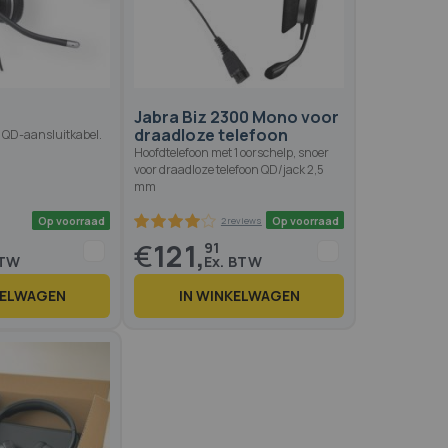
Op voorraad
Op voo
M
Jabra Biz 2300 Mono voor
draadloze telefoon
 QD-aansluitkabel.
Hoofdtelefoon met 1 oorschelp, snoer
voor draadloze telefoon QD/jack 2,5
mm
€
121,
91
KELWAGEN
IN WINKELWAGEN