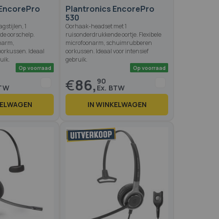
 EncorePro
Plantronics EncorePro
530
gstijlen, 1
Oorhaak-headset met 1
de oorschelp.
ruisonderdrukkende oortje. Flexibele
onarm,
microfoonarm, schuimrubberen
orkussen. Ideaal
oorkussen. Ideaal voor intensief
uik.
gebruik.
€
86,
90
KELWAGEN
IN WINKELWAGEN
Op voorraad
Op voo