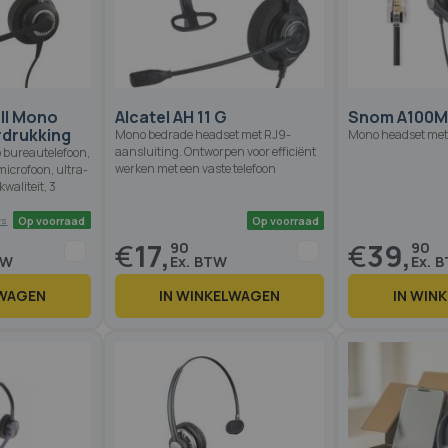
Op voorraad
Op voorraad
 II Mono
Alcatel AH 11 G
Snom A100
rdrukking
Mono bedrade headset met RJ9-
Mono headset met
aansluiting. Ontworpen voor efficiënt
op bureautelefoon,
werken met een vaste telefoon
icrofoon, ultra-
waliteit, 3
€
17,
€
39,
90
90
LWAGEN
IN WINKELWAGEN
IN WIN