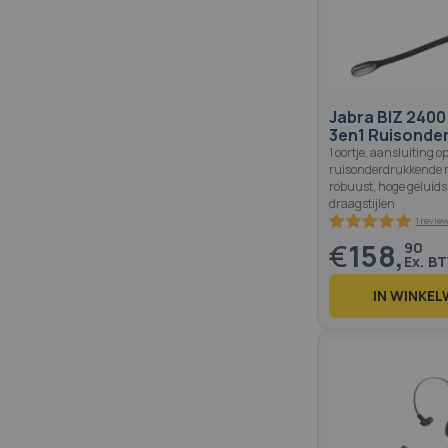
Jabra BIZ 2400
3en1 Ruisonde
1 oortje, aansluiting 
ruisonderdrukkende m
robuust, hoge geluidsk
draagstijlen
€
158,
90
IN WINKE