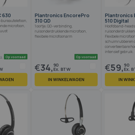
C 630
Plantronics EncorePro
Plantronics
310 QD
510 Digital
op bureautelefoon,
ende microfoon,
1 oortje, QD-verbinding,
Hoofdband-headse
uust
ruisonderdrukkende microfoon,
ruisonderdrukken
flexibele microfoonarm
Flexibele microfo
schuimrubberen o
converteerbare ho
intensief gebruik.
€
34,
€
59,
90
90
LWAGEN
IN WINKELWAGEN
IN WIN