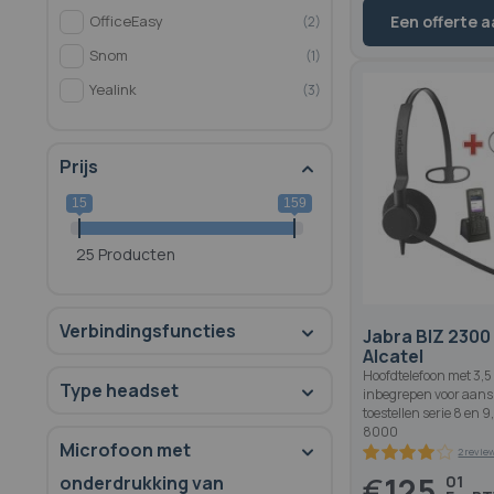
OfficeEasy
Een offerte 
2
Snom
1
Yealink
3
Prijs
15
159
25 Producten
Verbindingsfuncties
Jabra BIZ 230
Alcatel
Hoofdtelefoon met 3,
Type headset
inbegrepen voor aansl
toestellen serie 8 en 9
8000
Microfoon met
€
125,
01
onderdrukking van