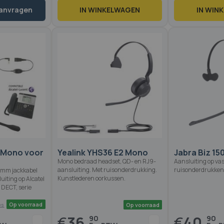
aanvragen
IN WINKELWAGEN
IN WIN
Op voorraad
2 reviews
80
100
% of
0 Mono voor
Yealink YHS36 E2 Mono
Jabra Biz 1
Mono bedraad headset, QD- en RJ9-
Aansluiting op vast
aansluiting. Met ruisonderdrukking.
ruisonderdrukken
5 mm jackkabel
Kunstlederen oorkussen.
uiting op Alcatel
, DECT, serie
€
36,
€
40,
90
90