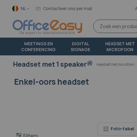
Taal
NL
Contacteer ons per mail
MEETINGS EN
DIGITAL
HEADSET MET
CONFERENCING
SIGNAGE
MICROFOON
Headset met 1 speaker
Thuis
headset met microfoon
Enkel-oors headset
Foto-tabel
Filters