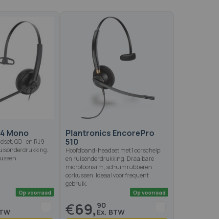
34 Mono
Plantronics EncorePro
510
dset, QD- en RJ9-
ruisonderdrukking.
Hoofdband-headset met 1 oorschelp
kussen.
en ruisonderdrukking. Draaibare
microfoonarm, schuimrubberen
oorkussen. Ideaal voor frequent
gebruik.
€
69,
90