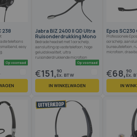
Op voorraad
Op voorraad
1 reviews
C 238
Jabra BIZ 2400 II QD Ultra
Epos SC230
Ruisonderdrukking Mono
t
Professionele Epos
aste telefoons
oorschelp, aanslui
Bedrade headset met 1 oorschelp,
/smalband, easy
bureautelefoon, 
aansluiting op vaste telefoon, hoge
g.
microfoon, draaib
geluidskwaliteit, ultra
ruisonderdrukkende microfoon
€
151,
€
68,
90
90
LWAGEN
IN WINKELWAGEN
IN WIN