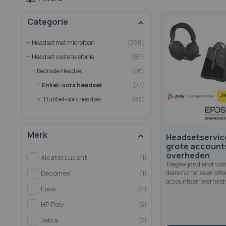
Categorie
Headset met microfoon
598
Headset vaste telefonie
137
Bedrade Headset
58
Enkel-oors headset
27
Dubbel-oors headset
33
Merk
Headsetservic
grote account
overheden
Alcatel Lucent
1
Toegewijde dienst voor
Dacomex
demonstraties en offer
1
accounts en overhei
Epos
4
HP Poly
8
Jabra
7