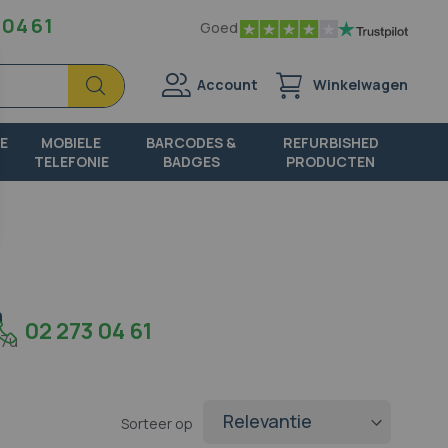
 04 61
Goed
Zoek
Zoek
Account
Winkelwagen
E
MOBIELE
BARCODES &
REFURBISHED
TELEFONIE
BADGES
PRODUCTEN
n
02 273 04 61
17u
Sorteer op