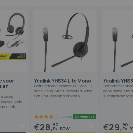
e voor
Yealink YHS34 Lite Mono
Yealink YHS
s en
Bedrade mono-headset, QD- en RJ9-
Bedrade mono hea
aansluiting. Met ruisonderdrukking.
aansluiting. Met 
Schuimrubberen oorkussen.
Kunstlederen oor
 studies,
tes voor grote
dsaccounts
€
28,
€
29,
90
90