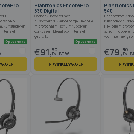
ncorePro
Plantronics EncorePro
Plantronics
530 Digital
540
et 1
Oorhaak-headset met 1
Headset met 3 draa
orschelp.
ruisonderdrukkende oortje. Flexibele
ruisonderdrukken
m, kunstlederen
microfoonarm, schuimrubberen
Flexibele microfo
 intensief
oorkussen. Ideaal voor intensief
schuimrubberen o
gebruik.
voor intensief gebr
€
91,
€
79,
90
90
LWAGEN
IN WINKELWAGEN
IN WIN
Op voorraad
Op voorraad