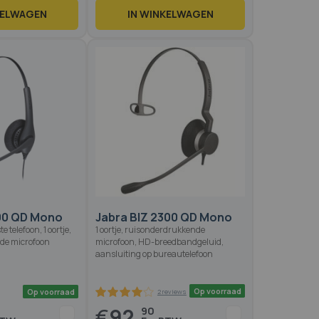
KELWAGEN
IN WINKELWAGEN
Op voorraad
Op voo
500 QD Mono
Jabra BIZ 2300 QD Mono
e telefoon, 1 oortje,
1 oortje, ruisonderdrukkende
de microfoon
microfoon, HD-breedbandgeluid,
aansluiting op bureautelefoon
€
92,
90