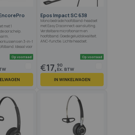
 EncorePro
Epos Impact SC 638
Mono bedrade hoofdband-headset
met Easy Disconnect-aansluiting.
t met 1
Verstelbare microfoonarm en
de oorschelp.
hoofdband. Goede geluidskwaliteit.
onarm,
ANC-functie. Lichte headset.
orkussens en 3-in-1
ofdband. Ideaal voor
€
17,
90
KELWAGEN
IN WINKELWAGEN