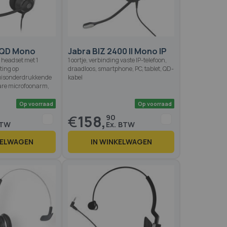
Op voorraad
Op voo
 QD Mono
Jabra BIZ 2400 II Mono IP
 headset met 1
1 oortje, verbinding vaste IP-telefoon,
ting op
draadloos, smartphone, PC, tablet, QD-
ruisonderdrukkende
kabel
are microfoonarm,
€
158,
90
KELWAGEN
IN WINKELWAGEN