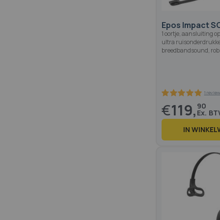
Epos Impact S
1 oortje, aansluiting 
ultra ruisonderdrukk
breedbandsound, rob
€
119,
90
IN WINKE