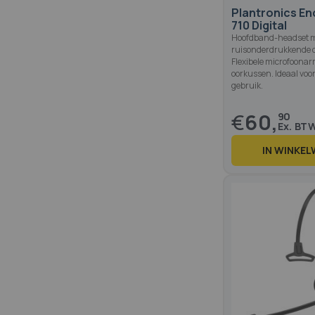
Plantronics E
710 Digital
Hoofdband-headset m
ruisonderdrukkende o
Flexibele microfoonar
oorkussen. Ideaal voor
gebruik.
€
60,
90
IN WINKE