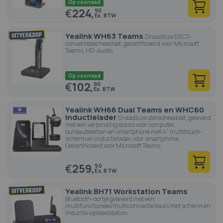
Op voorraad
€
224,
90
Yealink WH63 Teams
Draadloze DECT-
convertibele headset, gecertificeerd voor Microsoft
Teams. HD-audio.
Op voorraad
€
102,
90
Yealink WH66 Dual Teams en WHC60
inductielader
Draadloze stereoheadset, geleverd
met een verbindingsbasis voor computer,
bureautelefoon en smartphone met 4" multitouch-
scherm en inductielader voor smartphone.
Gecertificeerd voor Microsoft Teams.
€
259,
90
Yealink BH71 Workstation Teams
Bluetooth-oortje geleverd met een
multifunctionele/multiconnectie basis met scherm en
inductie-oplaadstation.