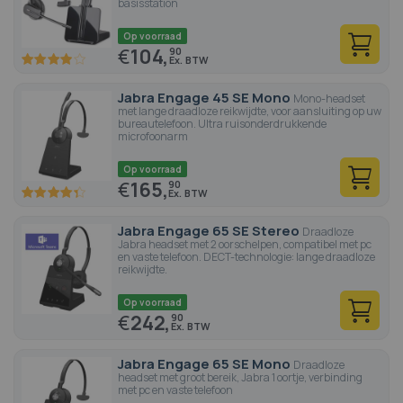
basisstation
onze gids raadplegen:
Een headset voor een vast toestel
kiezen
Op voorraad
€
104,
90
77.6
100
% of
Jabra Engage 45 SE Mono
Mono-headset
met lange draadloze reikwijdte, voor aansluiting op uw
bureautelefoon. Ultra ruisonderdrukkende
microfoonarm
Op voorraad
€
165,
90
86.6
100
% of
Jabra Engage 65 SE Stereo
Draadloze
Jabra headset met 2 oorschelpen, compatibel met pc
en vaste telefoon. DECT-technologie: lange draadloze
reikwijdte.
Op voorraad
€
242,
90
Jabra Engage 65 SE Mono
Draadloze
headset met groot bereik, Jabra 1 oortje, verbinding
met pc en vaste telefoon