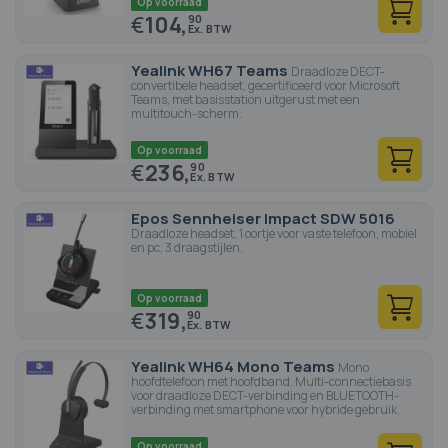
Op voorraad
€
104,
90
Yealink WH67 Teams
Draadloze DECT-
convertibele headset, gecertificeerd voor Microsoft
Teams, met basisstation uitgerust met een
multitouch-scherm.
Op voorraad
€
236,
90
Epos Sennheiser Impact SDW 5016
Draadloze headset, 1 oortje voor vaste telefoon, mobiel
en pc, 3 draagstijlen.
Op voorraad
€
319,
90
Yealink WH64 Mono Teams
Mono
hoofdtelefoon met hoofdband. Multi-connectiebasis
voor draadloze DECT-verbinding en BLUETOOTH-
verbinding met smartphone voor hybride gebruik.
Op voorraad