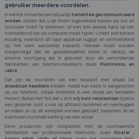
gebruiker meerdere voordelen.
In eerste instantie kan natuurlijk
handsfree gecommuniceerd
worden
zonder dat u de hoorn ingewikkeld tussen uw oor en
schouder hoeft te klemmen, of met één enkele hand op het
toetsenbord van uw computer moet typen. U hebt een betere
houding, waardoor dit type apparaat rugpijn en vermoeidheid
op het werk aanzienlijk beperkt. Hieraan moet worden
toegevoegd dat de geluidskwaliteit beter is, dankzij de
enorme voortgang die is geboekt door de verschillende
fabrikanten van telefoon-headsets zoals
Plantronics en
Jabra
.
Dat zijn de voordelen van een headset met draad. De
draadloze headsets
bieden, nadat hun basis is aangesloten
op uw telefoon, totale mobiliteit in een straal van tientallen
meters. Buiten het feit dat u zich
vrij kunt verplaatsen
tijdens
een gesprek, kunt u ook op afstand opnemen en neerleggen
en indien ze op de werkplek worden gebruikt, beperken ze de
eventueel storende werking van een snoer.
Deze producten zijn compatibel met de voornaamste
fabrikanten van professionele telefoons, zoals
Alcatel ,
Aastra Mitel, Unify of Cisco
zodra het specifieke EHS-