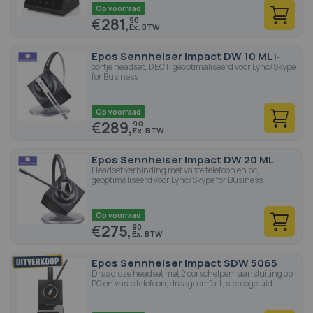
Op voorraad
€
281,
90
Epos Sennheiser Impact DW 10 ML
1-
oortje headset, DECT, geoptimaliseerd voor Lync/Skype
for Business
Op voorraad
€
289,
90
Epos Sennheiser Impact DW 20 ML
Headset verbinding met vaste telefoon en pc,
geoptimaliseerd voor Lync/Skype for Business
Op voorraad
€
275,
90
Epos Sennheiser Impact SDW 5065
Draadloze headset met 2 oorschelpen, aansluiting op
PC en vaste telefoon, draagcomfort, stereogeluid.