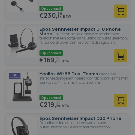
Op voorraad
€
230,
90
Epos Sennheiser Impact D10 Phone
Mono
Epos Sennheiser draadloze headset voor
telefoon met één oortje, aansluiting op bureautelefoon,
ruisonderdrukkende microfoon, 2 draagstijlen
Op voorraad
€
169,
90
Yealink WH66 Dual Teams
Draadloze
stereoheadset gecertificeerd voor Microsoft Teams met
werkbasis. 4-inch multitouch scherm.
Op voorraad
€
219,
90
Epos Sennheiser Impact D30 Phone
Draadloze stereoheadset ontworpen voor
bureautelefoons. Geleverd met basisstation.