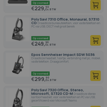
Op voorraad
€
229,
90
Poly Savi 7310 Office, Monaural, S7310
CD
Draadloze bureautelefoon, voor vaste telefoon en
PC via USB, DECT met groot bereik
Op voorraad
€
249,
90
Epos Sennheiser Impact SDW 5036
Draadloze headset, 1 oortje, verbinding met pc, mobiel,
vaste telefoon. Draagcomfort.
Op voorraad
€
299,
90
Poly Savi 7320 Office, Stereo,
Microsoft, S7320 CD-M
Draadloze stereo
kantoorheadset, voor vaste telefoon en PC via USB,
gecertificeerd voor Microsoft Teams