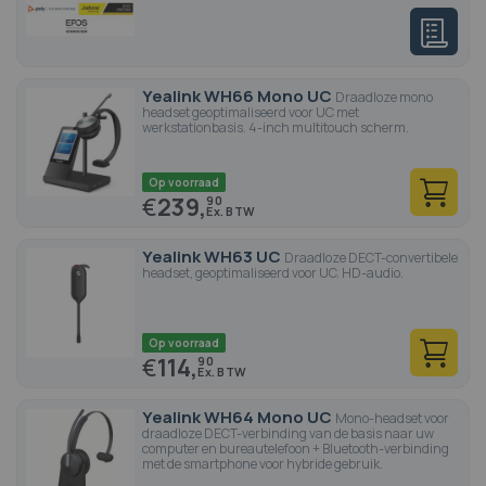
Yealink WH66 Mono UC
Draadloze mono
headset geoptimaliseerd voor UC met
werkstationbasis. 4-inch multitouch scherm.
Op voorraad
€
239,
90
Yealink WH63 UC
Draadloze DECT-convertibele
headset, geoptimaliseerd voor UC. HD-audio.
Op voorraad
€
114,
90
Yealink WH64 Mono UC
Mono-headset voor
draadloze DECT-verbinding van de basis naar uw
computer en bureautelefoon + Bluetooth-verbinding
met de smartphone voor hybride gebruik.