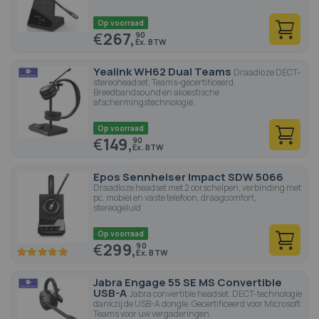
Op voorraad
€
267,
90
Yealink WH62 Dual Teams
Draadloze DECT-
stereoheadset, Teams-gecertificeerd.
Breedbandsound en akoestische
afschermingstechnologie.
Op voorraad
€
149,
90
Epos Sennheiser Impact SDW 5066
Draadloze headset met 2 oorschelpen, verbinding met
pc, mobiel en vaste telefoon, draagcomfort,
stereogeluid
Op voorraad
€
299,
90
100
100
% of
Jabra Engage 55 SE MS Convertible
USB-A
Jabra convertible headset. DECT-technologie
dankzij de USB-A dongle. Gecertificeerd voor Microsoft
Teams voor uw vergaderingen.