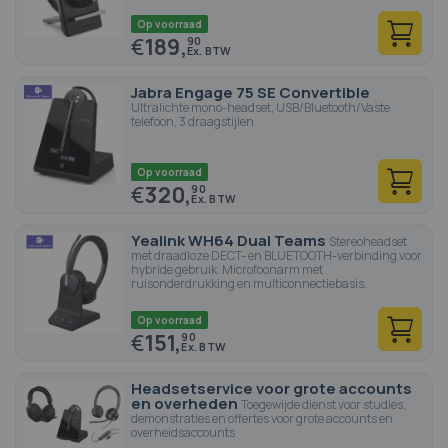
Op voorraad
€
189,
90
Jabra Engage 75 SE Convertible
Ultralichte mono-headset, USB/Bluetooth/Vaste
telefoon, 3 draagstijlen
Op voorraad
€
320,
90
Yealink WH64 Dual Teams
Stereoheadset
met draadloze DECT- en BLUETOOTH-verbinding voor
hybride gebruik. Microfoonarm met
ruisonderdrukking en multiconnectiebasis.
Op voorraad
€
151,
90
Headsetservice voor grote accounts
en overheden
Toegewijde dienst voor studies,
demonstraties en offertes voor grote accounts en
overheidsaccounts