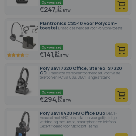
Op voorraad
€
247,
90
Plantronics CS540 voor Polycom-
toestel
Draadloze headset voor Polycom-toestel
Op voorraad
€
141,
90
80
100
% of
Poly Savi 7320 Office, Stereo, S7320
CD
Draadloze stereo kantoorheadset, voor vaste
telefoon en PC via USB, DECT lange afstand
Op voorraad
€
294,
90
Poly Savi 8420 MS Office Duo
DECT-
headset met ANC, basisstation voor gelijktijdige
verbinding met uw pc, smartphone en telefoon.
Gecertificeerd voor Microsoft Teams.