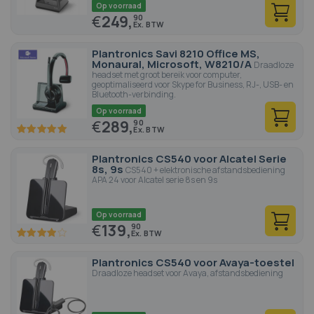
Op voorraad
€
249,
90
Plantronics Savi 8210 Office MS,
Monaural, Microsoft, W8210/A
Draadloze
headset met groot bereik voor computer,
geoptimaliseerd voor Skype for Business, RJ-, USB- en
Bluetooth-verbinding.
Op voorraad
€
289,
90
100
100
% of
Plantronics CS540 voor Alcatel Serie
8s, 9s
CS540 + elektronische afstandsbediening
APA 24 voor Alcatel serie 8s en 9s
Op voorraad
€
139,
90
77.6
100
% of
Plantronics CS540 voor Avaya-toestel
Draadloze headset voor Avaya, afstandsbediening