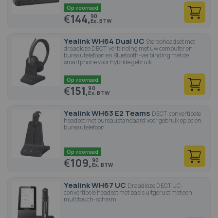
Op voorraad
€
144,
90
Yealink WH64 Dual UC
Stereoheadset met
draadloze DECT-verbinding met uw computer en
bureautelefoon en Bluetooth-verbinding met de
smartphone voor hybride gebruik.
Op voorraad
€
151,
90
Yealink WH63 E2 Teams
DECT-convertibele
headset met bureaustandaard voor gebruik op pc en
bureautelefoon.
Op voorraad
€
109,
90
Yealink WH67 UC
Draadloze DECT UC-
convertibele headset met basis uitgerust met een
multitouch-scherm.