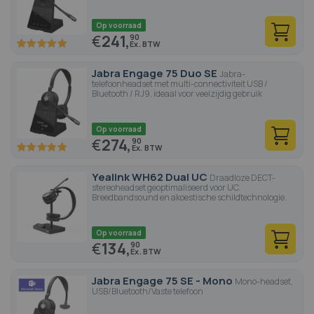
Op voorraad
€
241,
90
100
100
% of
Jabra Engage 75 Duo SE
Jabra-
telefoonheadset met multi-connectiviteit USB /
Bluetooth / RJ9, ideaal voor veelzijdig gebruik
Op voorraad
€
274,
90
100
100
% of
Yealink WH62 Dual UC
Draadloze DECT-
stereoheadset geoptimaliseerd voor UC.
Breedbandsound en akoestische schildtechnologie.
Op voorraad
€
134,
90
Jabra Engage 75 SE - Mono
Mono-headset,
USB/Bluetooth/Vaste telefoon