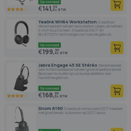
Op voorraad
€
141,
90
77.6
100
% of
Yealink WH64 Workstation
Draadloze
stereoheadset met een basisstation uitgerust met een
4-inch touchscreen. Draadloze DECT- en
BLUETOOTH-technologie voor hybride gebruik.
Op voorraad
€
199,
90
Jabra Engage 45 SE Stéréo
Stereoheadset,
zeer lichte hoofdband met een groot draadloos bereik.
Basis aan te sluiten op uw bureautelefoon voor
handsfree gebruik.
Op voorraad
€
168,
90
80
100
% of
Snom A190
Draadloze monaurale DECT-headset
met groot bereik. Autonoom op DECT-basis.