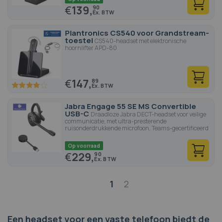
€
139,
90
Plantronics CS540 voor Grandstream-
toestel
CS540-headset met elektronische
hoornlifter APD-80
€
147,
89
77.6
100
% of
Jabra Engage 55 SE MS Convertible
USB-C
Draadloze Jabra DECT-headset voor veilige
communicatie, met ultra-presterende
ruisonderdrukkende microfoon, Teams-gecertificeerd
Op voorraad
€
229,
90
Pagina
1
2
Een headset voor een vaste telefoon biedt de