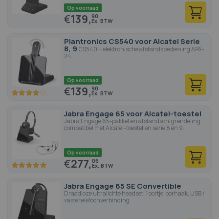
Op voorraad
€
139,
90
Plantronics CS540 voor Alcatel Serie
8, 9
CS540 + elektronische afstandsbediening APA-
24
Op voorraad
€
139,
90
83
100
% of
Jabra Engage 65 voor Alcatel-toestel
Jabra Engage 65-pakket en afstandsontgrendeling
compatibel met Alcatel-toestellen serie 8 en 9.
Op voorraad
€
277,
06
100
100
% of
Jabra Engage 65 SE Convertible
Draadloze ultralichte headset, 1 oortje, oorhaak, USB /
vaste telefoonverbinding