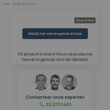
begin
Ref. :
2499-823-104
van
de
afbeeldingen-
End of life
gallerij
Bekijk het vervangende artikel
Dit product is end of life en de productie
hiervan is gestopt door de fabrikant
Contacteer onze experten
02 273 04 61