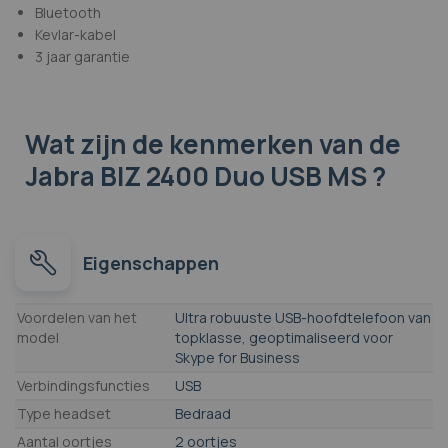
Bluetooth
Kevlar-kabel
3 jaar garantie
Wat zijn de kenmerken
van de
Jabra BIZ 2400 Duo USB MS ?
Eigenschappen
Eigenschappen
Voordelen van het
Ultra robuuste USB-hoofdtelefoon van
model
topklasse, geoptimaliseerd voor
Skype for Business
Verbindingsfuncties
USB
Type headset
Bedraad
Aantal oortjes
2 oortjes