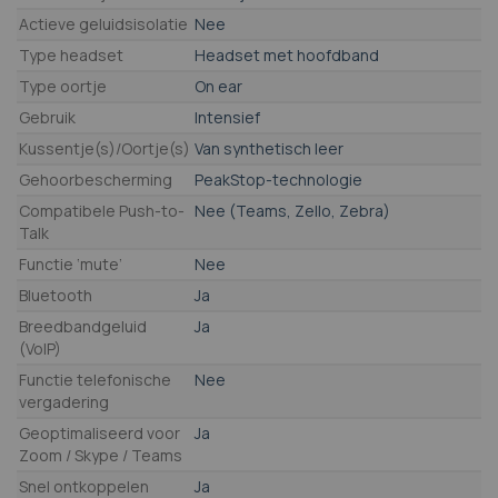
Actieve geluidsisolatie
Nee
Type headset
Headset met hoofdband
Type oortje
On ear
Gebruik
Intensief
Kussentje(s)/Oortje(s)
Van synthetisch leer
Gehoorbescherming
PeakStop-technologie
Compatibele Push-to-
Nee (Teams, Zello, Zebra)
Talk
Functie ‘mute’
Nee
Bluetooth
Ja
Breedbandgeluid
Ja
(VoIP)
Functie telefonische
Nee
vergadering
Geoptimaliseerd voor
Ja
Zoom / Skype / Teams
Snel ontkoppelen
Ja