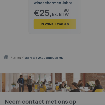
windschermen Jabra
Biz 2300/2400 II
€
25,
90
€
31,
34
IN WINKELWAGEN
Thuis
jabra
Jabra BIZ 2400 Duo USB MS
Neem contact met ons op