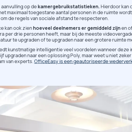
 aanvulling op de
kamergebruikstatistieken.
Hierdoor kan 
het maximaal toegestane aantal personen in de ruimte wordt
d om de regels van sociale afstand te respecteren.
e kan ook zien
hoeveel deelnemers er gemiddeld zijn
en of
era per drie personen heeft, maar bij de meeste videoverga
ratuur te upgraden of te upgraden naar een grotere ruimte 
iedt kunstmatige intelligentie veel voordelen wanneer deze
rijf upgraden naar een oplossing Poly, maar weet u niet zeke
am van experts.
OfficeEasy is een geautoriseerde wederverk