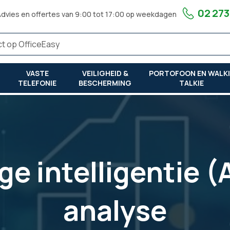
02 273
Advies en offertes van 9:00 tot 17:00 op weekdagen
VASTE
VEILIGHEID &
PORTOFOON EN WALKI
TELEFONIE
BESCHERMING
TALKIE
e intelligentie (A
analyse