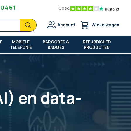
 04 61
Goed
Zoek
Zoek
Account
Winkelwagen
E
MOBIELE
BARCODES &
REFURBISHED
TELEFONIE
BADGES
PRODUCTEN
I) en data-