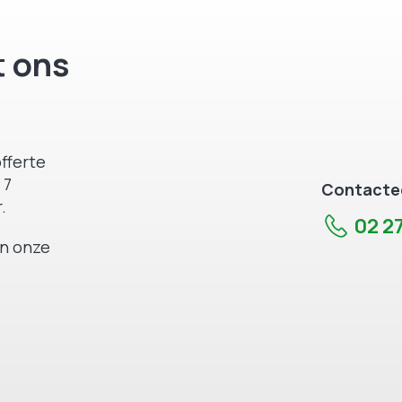
 ons
fferte
 7
Contactee
.
02 27
an onze