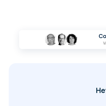
Co
V
He