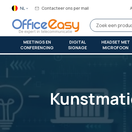
Taal
NL
Contacteer ons per mail
MEETINGS EN
DIGITAL
HEADSET MET
CONFERENCING
SIGNAGE
MICROFOON
Thuis
kunstmatige intelligentie en data-analyse
Kunstmatig