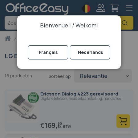
Taal
Account
Zoe
Bienvenue ! / Welkom!
Thuis
lg ericsson
Français
Nederlands
LG Ericsson
16
producten
Sorteer op
Ericsson Dialog 4223 gereviseerd
Digitale telefoon, headsetaansluiting, handsfree
€
169,
90