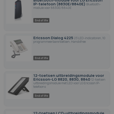
Bluetooth-module voor LG Ericsson
IP-telefoon (8830E/8840E)
Bluetooth-
module voor 8830E/8840E
End of life
Ericsson Dialog 4225
23 LED-indicatoren, 10
programmeerbare toetsen, Handsfree
End of life
12-toetsen uitbreidingsmodule voor
Ericsson-LG 8820, 8830, 8840
12-toetsen
uitbreidingsmodule met LED voor LG Ericsson IP-
telefoons
End of life
12-toetsen LCD-uitbreidingsmodule