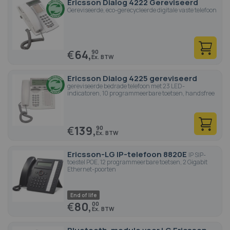
Ericsson Dialog 4222 Gereviseerd
Gereviseerde, eco-gerecycleerde digitale vaste telefoon
€
64,
90
Ericsson Dialog 4225 gereviseerd
gereviseerde bedrade telefoon met 23 LED-
indicatoren, 10 programmeerbare toetsen, handsfree
€
139,
90
Ericsson-LG IP-telefoon 8820E
IP SIP-
toestel POE, 12 programmeerbare toetsen, 2 Gigabit
Ethernet-poorten
End of life
€
80,
00