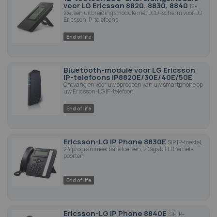
voor LG Ericsson 8820, 8830, 8840
12-
toetsen uitbreidingsmodule met LCD-scherm voor LG
Ericsson IP-telefoons
End of life
Bluetooth-module voor LG Ericsson
IP-telefoons IP8820E/30E/40E/50E
Ontvang en voer uw oproepen van uw smartphone op
uw Ericsson-LG IP-telefoon
End of life
Ericsson-LG IP Phone 8830E
SIP IP-toestel,
24 programmeerbare toetsen, 2 Gigabit Ethernet-
poorten
End of life
Ericsson-LG IP Phone 8840E
SIP IP-