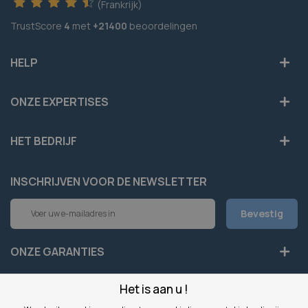
(Frankrijk)
TrustScore
4
met
+21400
beoordelingen
HELP
ONZE EXPERTISES
HET BEDRIJF
INSCHRIJVEN VOOR DE NEWSLETTER
Abonneer
Bevestig
u
op
onze
ONZE GARANTIES
nieuwsbrief
Het is aan u !
LEGAAL