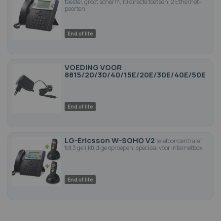
toestel, groot scherm, 10 directe toetsen, 2 Ethernet-
poorten
End of life
VOEDING VOOR
8815/20/30/40/15E/20E/30E/40E/50E
End of life
LG-Ericsson W-SOHO V2
telefooncentrale 1
tot 3 gelijktijdige oproepen, speciaal voor internetbox
End of life