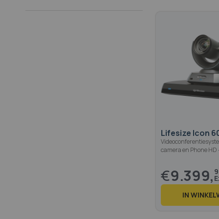
Lifesize Icon 6
Videoconferentiesyst
camera en Phone HD 
€
9.399,
9
IN WINKE