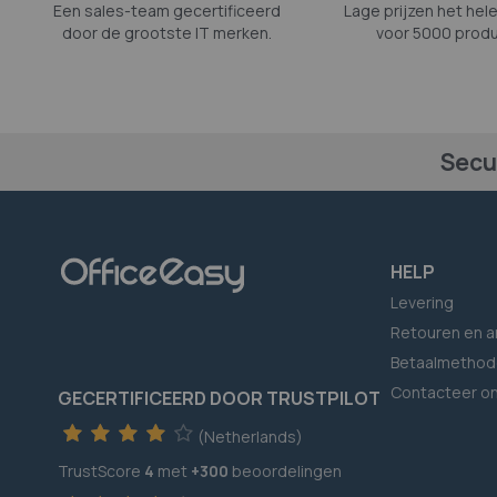
Een sales-team gecertificeerd
Lage prijzen het hele
door de grootste IT merken.
voor 5000 produ
Secu
HELP
Levering
Retouren en a
Betaalmethod
Contacteer o
GECERTIFICEERD DOOR TRUSTPILOT
(Netherlands)
TrustScore
4
met
+300
beoordelingen