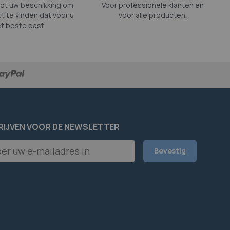
tot uw beschikking om
Voor professionele klanten en
t te vinden dat voor u
voor alle producten.
t beste past.
RIJVEN VOOR DE NEWSLETTER
er
Bevestig
rief