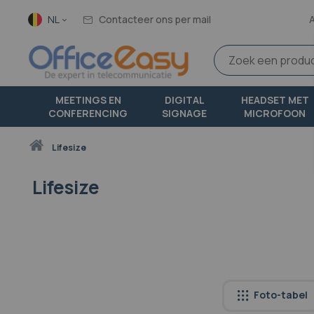
Taal
NL
Contacteer ons per mail
MEETINGS EN
DIGITAL
HEADSET MET
CONFERENCING
SIGNAGE
MICROFOON
Thuis
lifesize
Lifesize
Foto-tabel