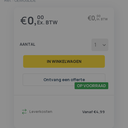
Ref. :
OEMGSLIDE
begin
van
de
€
0,
00
€
0,
00
afbeeldingen-
gallerij
AANTAL
IN WINKELWAGEN
Ontvang een offerte
OP VOORRAAD
Leverkosten
Vanaf €4,99