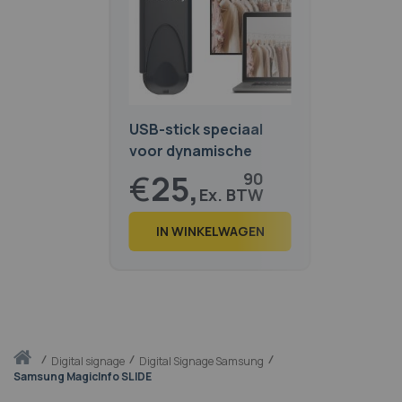
USB-stick speciaal
voor dynamische
weergave
€
25,
90
€
31,
34
IN WINKELWAGEN
Thuis
digital signage
Digital Signage Samsung
Samsung MagicInfo SLIDE