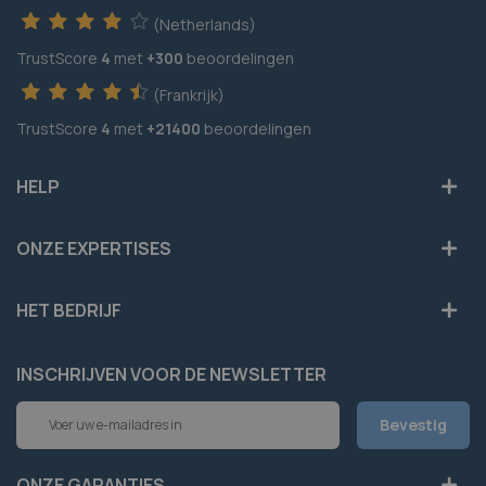
(Netherlands)
TrustScore
4
met
+300
beoordelingen
(Frankrijk)
TrustScore
4
met
+21400
beoordelingen
HELP
ONZE EXPERTISES
HET BEDRIJF
INSCHRIJVEN VOOR DE NEWSLETTER
Abonneer
Bevestig
u
op
onze
ONZE GARANTIES