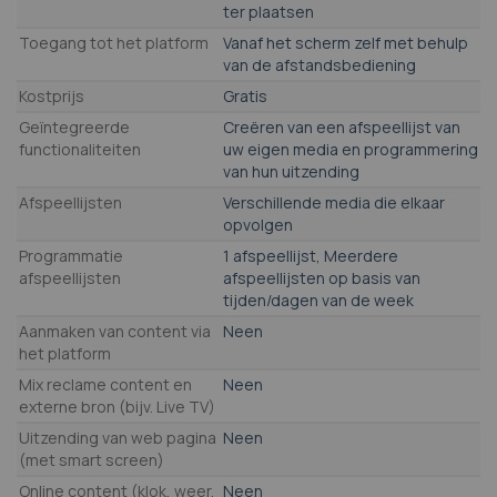
ter plaatsen
Toegang tot het platform
Vanaf het scherm zelf met behulp
van de afstandsbediening
Kostprijs
Gratis
Geïntegreerde
Creëren van een afspeellijst van
functionaliteiten
uw eigen media en programmering
van hun uitzending
Afspeellijsten
Verschillende media die elkaar
opvolgen
Programmatie
1 afspeellijst, Meerdere
afspeellijsten
afspeellijsten op basis van
tijden/dagen van de week
Aanmaken van content via
Neen
het platform
Mix reclame content en
Neen
externe bron (bijv. Live TV)
Uitzending van web pagina
Neen
(met smart screen)
Online content (klok, weer,
Neen