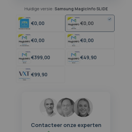
Huidige versie:
Samsung MagicInfo SLIDE
€
0,
00
€
0,
00
€
0,
00
€
0,
00
€
399,
00
€
49,
90
€
99,
90
Contacteer onze experten