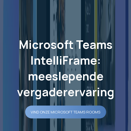
Microsoft Teams
IntelliFrame:
meeslepende
vergaderervaring
VIND ONZE MICROSOFT TEAMS ROOMS