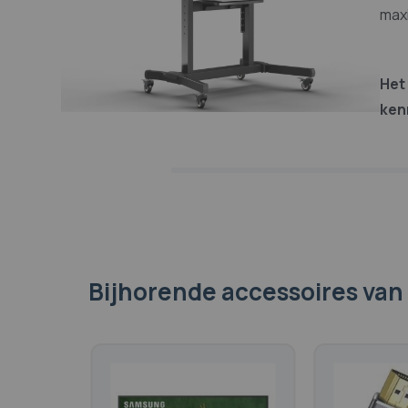
fabrikant
maxi
Het
ken
Bijhorende accessoires
van 