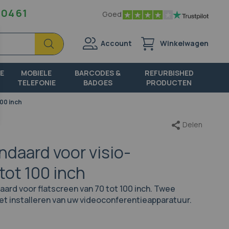
 04 61
Goed
Zoek
Zoek
Account
Winkelwagen
E
MOBIELE
BARCODES &
REFURBISHED
TELEFONIE
BADGES
PRODUCTEN
100 inch
Delen
ndaard voor visio-
tot 100 inch
aard voor flatscreen van 70 tot 100 inch. Twee
t installeren van uw videoconferentieapparatuur.