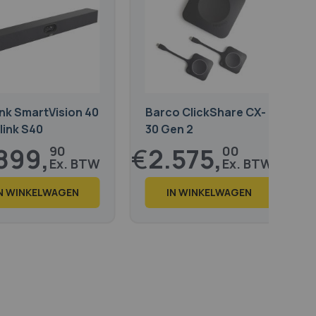
ink SmartVision 40
Barco ClickShare CX-
link S40
30 Gen 2
899,
€
2.575,
90
00
088,
€
3.115,
88
75
N WINKELWAGEN
IN WINKELWAGEN