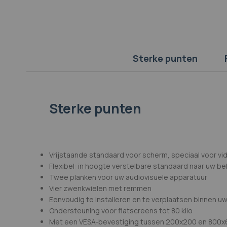
afbeeldingen-
gallerij
Sterke punten
Sterke punten
Vrijstaande standaard voor scherm, speciaal voor v
Flexibel: in hoogte verstelbare standaard naar uw b
Twee planken voor uw audiovisuele apparatuur
Vier zwenkwielen met remmen
Eenvoudig te installeren en te verplaatsen binnen u
Ondersteuning voor flatscreens tot 80 kilo
Met een VESA-bevestiging tussen 200x200 en 800