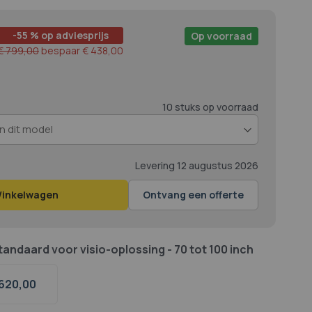
-55 % op adviesprijs
Op voorraad
€ 799,00
bespaar
€ 438,00
10 stuks op voorraad
Levering
12 augustus 2026
Winkelwagen
Ontvang een offerte
tandaard voor visio-oplossing - 70 tot 100 inch
620,
00