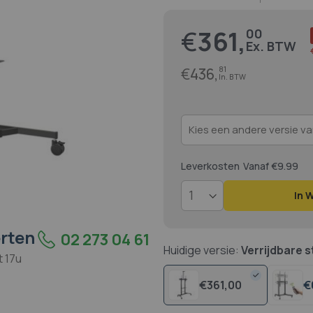
€
361,
00
Prijs
€
436,
81
Leverkosten
Vanaf €9.99
In 
rten
02 273 04 61
Huidige versie:
Verrijdbare s
t 17u
€
361,
00
€