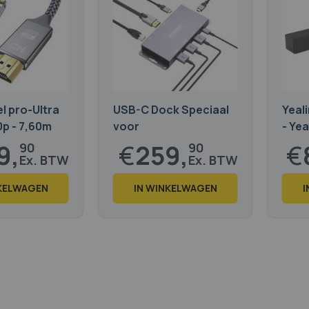
l pro-Ultra
USB-C Dock Speciaal
Yeal
0p - 7,60m
voor
- Yea
Videovergaderingen
9,
€
259,
€
90
90
€
314,
€
1.
8
48
NKELWAGEN
IN WINKELWAGEN
I