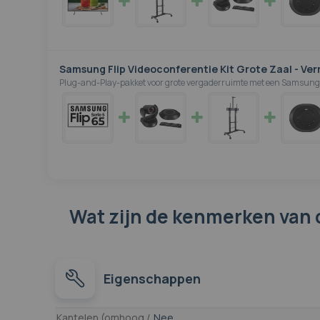
Samsung Flip Videoconferentie Kit Grote Zaal - Ver
Plug-and-Play-pakket voor grote vergaderruimte met een Samsung F
Wat zijn de kenmerken
van 
Eigenschappen
Eigenschappen
Kantelen (omhoog /
Nee