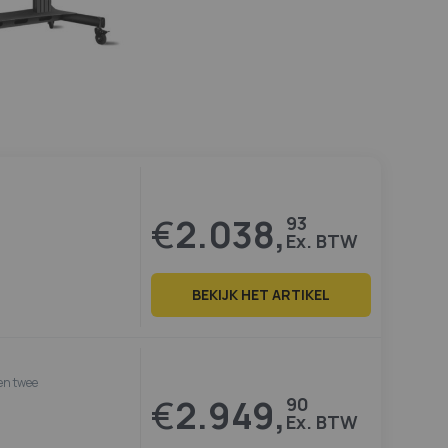
€
2.038,
93
BEKIJK HET ARTIKEL
en twee
€
2.949,
90