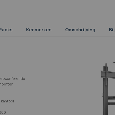
Packs
Kenmerken
Omschrijving
Bi
ideoconferentie
ehoeften
w kantoor
x600