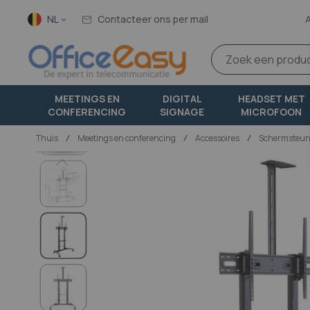
Taal
NL
Contacteer ons per mail
MEETINGS EN
DIGITAL
HEADSET MET
CONFERENCING
SIGNAGE
MICROFOON
Thuis
meetings en conferencing
Accessoires
Schermsteune
Ga
naar
het
einde
van
de
afbeeldingen-
gallerij