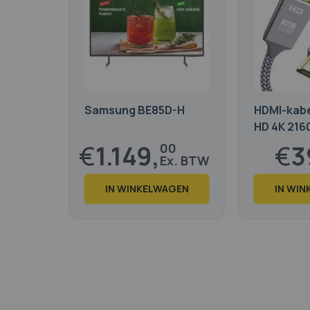
Samsung BE85D-H
HDMI-kabe
HD 4K 216
€
1.149,
€
3
00
€
1.390,
€
48,
29
2
IN WINKELWAGEN
IN WI