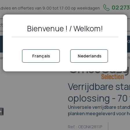
02 273
Advies en offertes van 9:00 tot 17:00 op weekdagen
Bienvenue ! / Welkom!
VASTE
VEILIGHEID &
PORTOFOON EN WALKI
TELEFONIE
BESCHERMING
TALKIE
Français
Nederlands
n en bevestigingen
Verrijdbare standaard voor visio-oplossing - 70 tot 
Verrijdbare sta
oplossing - 70 
Universele verrijdbare stand
planken meegeleverd voor he
Ref. :
OEONK2811P