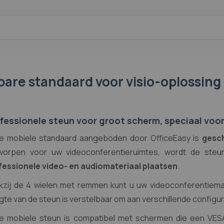
bare standaard voor visio-oplossing 
0 x 200, 300 x 300, 350 x 350, 300 x 400 , 400 x 200, 400 x 300, 40
00 x 200, 600 x 300, 600 x 400, 600 x 600, 600 x 800, 700 x 400, 80
fessionele steun voor groot scherm, speciaal voo
 inch, 88 inch, 98 inch
e mobiele standaard aangeboden door OfficeEasy is
gesch
worpen voor uw videoconferentieruimtes, wordt de steu
fessionele video- en audiomateriaal plaatsen
.
kzij de 4 wielen met remmen kunt u uw videoconferentiema
te van de steun is verstelbaar om aan verschillende configur
e mobiele steun is compatibel met schermen die een VE