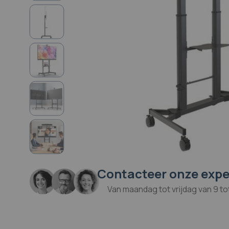
Contacteer onze expe
Ga
naar
Van maandag tot vrijdag van 9 to
het
begin
van
de