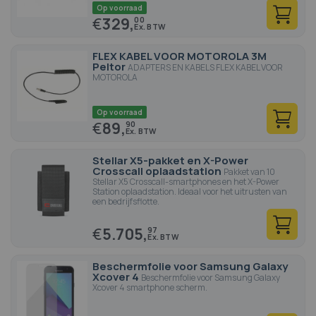
Op voorraad
€
329,
00
FLEX KABEL VOOR MOTOROLA 3M
Peltor
ADAPTERS EN KABELS FLEX KABEL VOOR
MOTOROLA
Op voorraad
€
89,
90
Stellar X5-pakket en X-Power
Crosscall oplaadstation
Pakket van 10
Stellar X5 Crosscall-smartphones en het X-Power
Station oplaadstation. Ideaal voor het uitrusten van
een bedrijfsflotte.
€
5.705,
97
Beschermfolie voor Samsung Galaxy
Xcover 4
Beschermfolie voor Samsung Galaxy
Xcover 4 smartphone scherm.