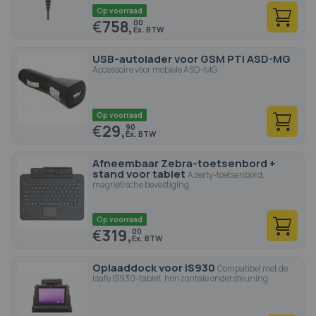
Op voorraad
€
758,
00
USB-autolader voor GSM PTI ASD-MG
Accessoire voor mobiele ASD-MG
Op voorraad
€
29,
90
Afneembaar Zebra-toetsenbord +
stand voor tablet
Azerty-toetsenbord,
magnetische bevestiging
Op voorraad
€
319,
00
Oplaaddock voor IS930
Compatibel met de
isafe IS930-tablet, horizontale ondersteuning