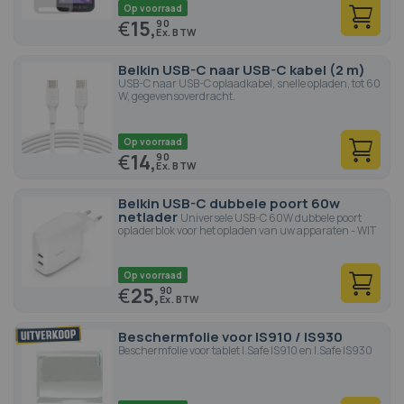
Op voorraad
€
15,
90
Belkin USB-C naar USB-C kabel (2 m)
USB-C naar USB-C oplaadkabel, snelle opladen, tot 60
W, gegevensoverdracht.
Op voorraad
€
14,
90
Belkin USB-C dubbele poort 60w
netlader
Universele USB-C 60W dubbele poort
opladerblok voor het opladen van uw apparaten - WIT
Op voorraad
€
25,
90
Beschermfolie voor IS910 / IS930
Beschermfolie voor tablet I.Safe IS910 en I.Safe IS930