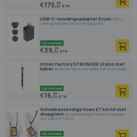
€
175,
90
USB-C-voedingsadapter Ecom
USB-C-
voedingsadapter voor Ecom-apparaat
Op voorraad
€
39,
90
Urban Factory STRONGEE stylus met
kabel
Versterkte stylus voor tablet met 40 cm kabel
Op voorraad
€
16,
90
Schokbestendige hoes ET40/45 met
draagriem
Schokbestendige hoes en draagriem
voor Zebra ET40/45
Op voorraad