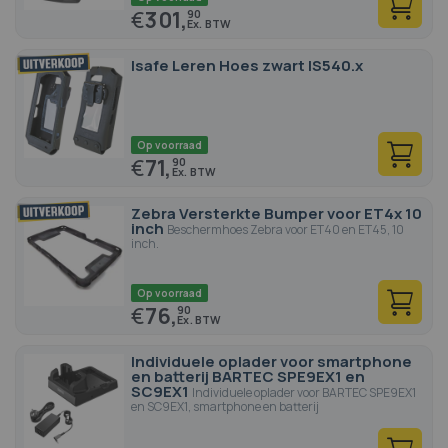
€
301,
90
Isafe Leren Hoes zwart IS540.x
Op voorraad
€
71,
90
Zebra Versterkte Bumper voor ET4x 10
inch
Beschermhoes Zebra voor ET40 en ET45, 10
inch.
Op voorraad
€
76,
90
Individuele oplader voor smartphone
en batterij BARTEC SPE9EX1 en
SC9EX1
Individuele oplader voor BARTEC SPE9EX1
en SC9EX1, smartphone en batterij