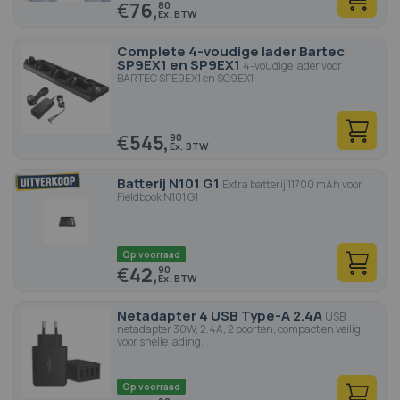
€
76,
80
Complete 4-voudige lader Bartec
SP9EX1 en SP9EX1
4-voudige lader voor
BARTEC SPE9EX1 en SC9EX1
€
545,
90
Batterij N101 G1
Extra batterij 11700 mAh voor
Fieldbook N101 G1
Op voorraad
€
42,
90
Netadapter 4 USB Type-A 2.4A
USB
netadapter 30W, 2.4A, 2 poorten, compact en veilig
voor snelle lading.
Op voorraad