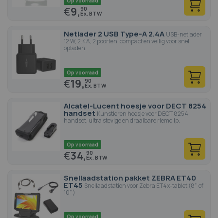
Op voorraad
€
9,
90
Netlader 2 USB Type-A 2.4A
USB-netlader
12 W, 2.4A, 2 poorten, compact en veilig voor snel
opladen.
Op voorraad
€
19,
90
Alcatel-Lucent hoesje voor DECT 8254
handset
Kunstleren hoesje voor DECT 8254
handset, ultra stevige en draaibare riemclip.
Op voorraad
€
34,
90
Snellaadstation pakket ZEBRA ET40
ET45
Snellaadstation voor Zebra ET4x-tablet (8’’ of
10’’)
Op voorraad