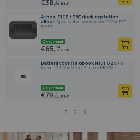
€
38,
90
Athési E10E / E8E dockingstation
alleen
Oplaadstation voor de Athesi E10E en E8E
tablets.
Op voorraad
€
65,
90
Batterij voor Fieldbook N101 G2
Extra
batterij 10.000 mAh voor Fieldbook N101 G2
Op voorraad
€
79,
90
Pagina
1
2
3