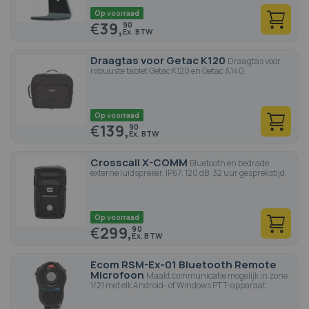
Op voorraad
€
39,
90
Draagtas voor Getac K120
Draagtas voor
robuuste tablet Getac K120 en Getac A140.
Op voorraad
€
139,
90
Crosscall X-COMM
Bluetooth en bedrade
externe luidspreker, IP67, 120 dB, 32 uur gesprekstijd.
Op voorraad
€
299,
90
Ecom RSM-Ex-01 Bluetooth Remote
Microfoon
Maakt communicatie mogelijk in zone
1/21 met elk Android- of Windows PTT-apparaat.