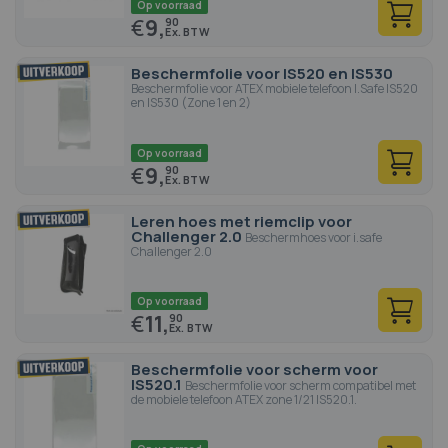
Op voorraad
€
9,
90
Beschermfolie voor IS520 en IS530
Beschermfolie voor ATEX mobiele telefoon I.Safe IS520
en IS530 (Zone 1 en 2)
Op voorraad
€
9,
90
Leren hoes met riemclip voor
Challenger 2.0
Beschermhoes voor i.safe
Challenger 2.0
Op voorraad
€
11,
90
Beschermfolie voor scherm voor
IS520.1
Beschermfolie voor scherm compatibel met
de mobiele telefoon ATEX zone 1/21 IS520.1.