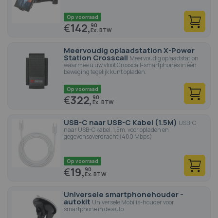
Op voorraad
€
142,
90
Meervoudig oplaadstation X-Power
Station Crosscall
Meervoudig oplaadstation
waarmee u uw vloot Crosscall-smartphones in één
beweging tegelijk kunt opladen.
Op voorraad
€
322,
90
USB-C naar USB-C Kabel (1.5M)
USB-C
naar USB-C kabel, 1,5m, voor opladen en
gegevensoverdracht (480 Mbps)
Op voorraad
€
19,
90
Universele smartphonehouder -
autokit
Universele Mobilis-houder voor
smartphone in de auto.