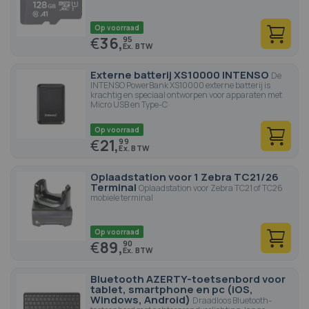
Op voorraad
€
36,
95
Externe batterij XS10000 INTENSO
De
INTENSO PowerBank XS10000 externe batterij is
krachtig en speciaal ontworpen voor apparaten met
Micro USB en Type-C
Op voorraad
€
21,
99
Oplaadstation voor 1 Zebra TC21/26
Terminal
Oplaadstation voor Zebra TC21 of TC26
mobiele terminal
Op voorraad
€
89,
90
Bluetooth AZERTY-toetsenbord voor
tablet, smartphone en pc (iOS,
Windows, Android)
Draadloos Bluetooth-