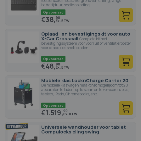
toetsenbord met achtergrondverlichting, lange
batterijduur, snelle oplading.
Op voorraad
€
38,
90
Oplaad- en bevestigingskit voor auto
X-Car Crosscall
Complete kit met
bevestigingssysteem voor voorruit of ventilatierooster
voor draadloos snel opladen.
Op voorraad
€
48,
90
Mobiele klas LocknCharge Carrier 20
De mobiele klaswagen maakt het mogelijk om tot 20
apparaten te laden, op te slaan en te vervoeren: pc's,
tablets, iPads, Chromebooks, enz.
Op voorraad
€
1.519,
90
Universele wandhouder voor tablet
Compulocks cling swing