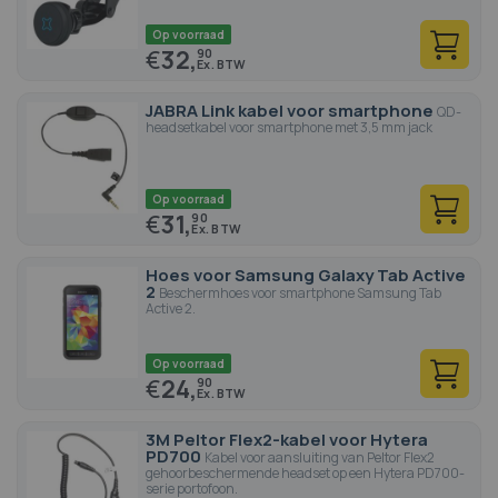
Op voorraad
€
32,
90
JABRA Link kabel voor smartphone
QD-
headsetkabel voor smartphone met 3,5 mm jack
Op voorraad
€
31,
90
Hoes voor Samsung Galaxy Tab Active
2
Beschermhoes voor smartphone Samsung Tab
Active 2.
Op voorraad
€
24,
90
3M Peltor Flex2-kabel voor Hytera
PD700
Kabel voor aansluiting van Peltor Flex2
gehoorbeschermende headset op een Hytera PD700-
serie portofoon.