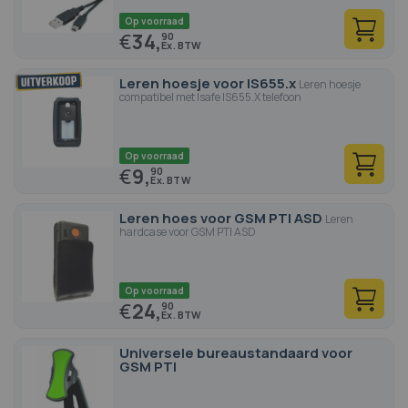
Op voorraad
€
34,
90
Leren hoesje voor IS655.x
Leren hoesje
compatibel met Isafe IS655.X telefoon
Op voorraad
€
9,
90
Leren hoes voor GSM PTI ASD
Leren
hardcase voor GSM PTI ASD
Op voorraad
€
24,
90
Universele bureaustandaard voor
GSM PTI