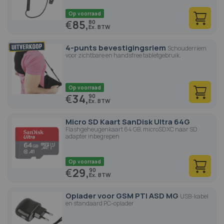
Op voorraad
€
85,
80
4-punts bevestigingsriem
Schouderriem
voor zichtbare en handsfree tabletgebruik.
Op voorraad
€
34,
90
Micro SD Kaart SanDisk Ultra 64G
Flashgeheugenkaart 64 GB, microSDXC naar SD
adapter inbegrepen
Op voorraad
€
29,
90
Oplader voor GSM PTI ASD MG
USB-kabel
en standaard PC-oplader