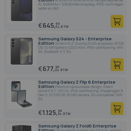
Android 14-smartphone met geïntegreerde
AI, 8GB RAM + 128GB interne opslag, IP68-norm tegen
water en stof.
€
645,
90
Samsung Galaxy S24 - Enterprise
Edition
Scherm 6,2", Exynos 2400-processor, 8/128
GB, 50 MP, batterij 4000 mAh, IP68-certificering, Wifi
6E, Bluetooth 5.3, 5G.
€
677,
90
Samsung Galaxy Z Flip 6 Enterprise
Edition
Premium opvouwbaar design, intern
scherm 6,7", 120 Hz, IP48-certificering, Snapdragon 8
Gen 3, 12/256 GB, 50 MP camera, 5G-compatibel, WiFi
6E.
€
1.125,
90
Samsung Galaxy Z Fold6 Enterprise
Edition
Opvouwbaar scherm van 7,6 inch, perfect