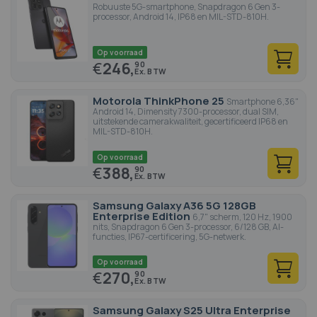
Robuuste 5G-smartphone, Snapdragon 6 Gen 3-
processor, Android 14, IP68 en MIL-STD-810H.
Op voorraad
€
246,
90
Motorola ThinkPhone 25
Smartphone 6,36"
Android 14, Dimensity 7300-processor, dual SIM,
uitstekende camerakwaliteit, gecertificeerd IP68 en
MIL-STD-810H.
Op voorraad
€
388,
90
Samsung Galaxy A36 5G 128GB
Enterprise Edition
6,7" scherm, 120 Hz, 1900
nits, Snapdragon 6 Gen 3-processor, 6/128 GB, AI-
functies, IP67-certificering, 5G-netwerk.
Op voorraad
€
270,
90
Samsung Galaxy S25 Ultra Enterprise