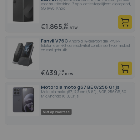
voor multitasking, 3 applicaties tegelijkertijd geopend,
5G, IP48, Knox.
€
1.865,
90
Fanvil V76C
Android 14-telefoon die IP/SIP-
telefonie en 4G-connectiviteit combineert voor mobiel
en vast gebruik.
€
439,
90
Motorola moto g67 BE 8/256 Grijs
Motorola moto g67, 17,3 cm (6.8"), 8 GB, 256 GB, 50
MP, Android 16.0, Grijs
Niet op voorraad