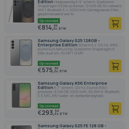
Edition
Hoogwaardig 6,9" scherm, Qualcomm
Snapdragon 8 Elite-processor, 12/256 GB, 5G-netwerk,
Wifi 7, Bluetooth 5.4, 5000 mAh Geïntegreerde S Pen,
geoptimaliseerd voor AI.
Op voorraad
€
814,
90
Samsung Galaxy S25 128GB -
Enterprise Edition
Scherm 6,2, 120 Hz, IP68,
aluminium behuizing, Qualcomm Snapdragon 8
Elite, dual sim, 50 MP + 12 MP.
Op voorraad
€
575,
90
Samsung Galaxy A56 Enterprise
Edition
6,7'' scherm, 120 Hz, Exynos 1580-
processor, 8/128 GB, 5000 mAh, 5G, WiFi 6, Bluetooth
5.3, NFC, IP67 water- en stofbestendigheid.
Op voorraad
€
293,
90
Samsung Galaxy S25 FE 128 GB -