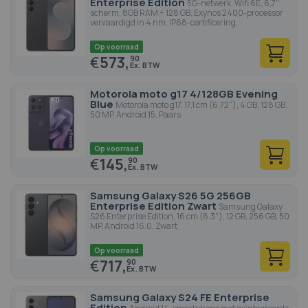
Enterprise Edition
5G-netwerk, Wifi 6E, 6,7"
scherm, 8GB RAM + 128 GB, Exynos 2400-processor
vervaardigd in 4 nm, IP68-certificering.
Op voorraad
€
573,
90
Motorola moto g17 4/128GB Evening
Blue
Motorola moto g17, 17,1 cm (6,72"), 4 GB, 128 GB,
50 MP, Android 15, Paars
Op voorraad
€
145,
90
Samsung Galaxy S26 5G 256GB
Enterprise Edition Zwart
Samsung Galaxy
S26 Enterprise Edition, 16 cm (6.3"), 12 GB, 256 GB, 50
MP, Android 16.0, Zwart
Op voorraad
€
717,
90
Samsung Galaxy S24 FE Enterprise
Edition