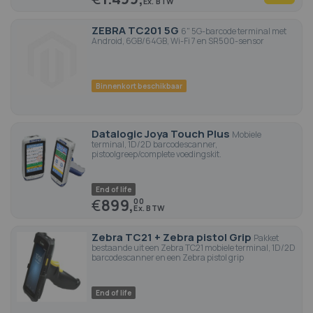
ZEBRA TC201 5G
6" 5G-barcode terminal met
Android, 6GB/64GB, Wi-Fi 7 en SR500-sensor
Binnenkort beschikbaar
Datalogic Joya Touch Plus
Mobiele
terminal, 1D/2D barcodescanner,
pistoolgreep/complete voedingskit.
End of life
€
899,
00
Zebra TC21 + Zebra pistol Grip
Pakket
bestaande uit een Zebra TC21 mobiele terminal, 1D/2D
barcodescanner en een Zebra pistol grip
End of life