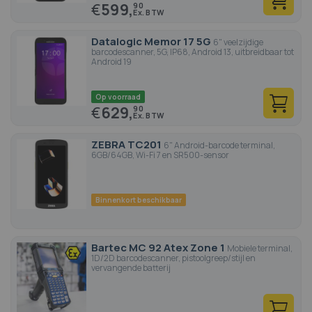
€
599,
90
Datalogic Memor 17 5G
6" veelzijdige
barcodescanner, 5G, IP68, Android 13, uitbreidbaar tot
Android 19
Op voorraad
€
629,
90
ZEBRA TC201
6" Android-barcode terminal,
6GB/64GB, Wi-Fi 7 en SR500-sensor
Binnenkort beschikbaar
Bartec MC 92 Atex Zone 1
Mobiele terminal,
1D/2D barcodescanner, pistoolgreep/stijl en
vervangende batterij