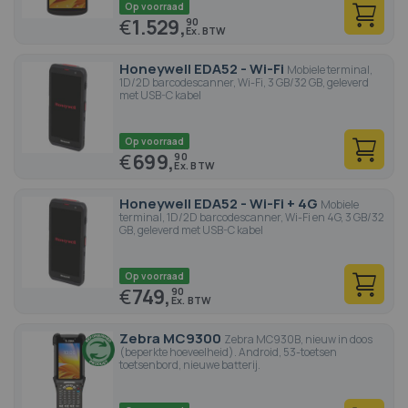
Op voorraad
€
1.529,
90
Honeywell EDA52 - Wi-Fi
Mobiele terminal,
1D/2D barcodescanner, Wi-Fi, 3 GB/32 GB, geleverd
met USB-C kabel
Op voorraad
€
699,
90
Honeywell EDA52 - Wi-Fi + 4G
Mobiele
terminal, 1D/2D barcodescanner, Wi-Fi en 4G, 3 GB/32
GB, geleverd met USB-C kabel
Op voorraad
€
749,
90
Zebra MC9300
Zebra MC930B, nieuw in doos
(beperkte hoeveelheid). Android, 53-toetsen
toetsenbord, nieuwe batterij.