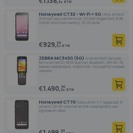
€
1.138,
Honeywell CT32 - Wi-Fi + 5G
Ultra-lichte 6"
Android robuuste terminal, 5G met Google GMS, 8GB,
128GB, 4500mAh batterij, 1D/2D lezer
€
929,
90
ZEBRA MC3450 (5G)
Android GMS-barcode
terminal met 2D SE55 scanner, Bluetooth, Wifi 6E, 38
toetsen toetsenbord, 4GB/64GB - inclusief 5G mobiele
netwerk
€
1.490,
90
Honeywell CT70
Robuust Wi-Fi 7-apparaat, 6"
scherm, 2D SR-scanner en hot-swap batterij voor
logistiek en retail.
€
1.499,
90