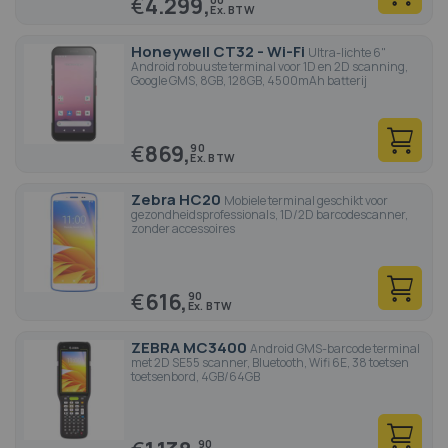
€
4.299,
Honeywell CT32 - Wi-Fi
Ultra-lichte 6"
Android robuuste terminal voor 1D en 2D scanning,
Google GMS, 8GB, 128GB, 4500mAh batterij
€
869,
90
Zebra HC20
Mobiele terminal geschikt voor
gezondheidsprofessionals, 1D/2D barcodescanner,
zonder accessoires
€
616,
90
ZEBRA MC3400
Android GMS-barcode terminal
met 2D SE55 scanner, Bluetooth, Wifi 6E, 38 toetsen
toetsenbord, 4GB/64GB
90