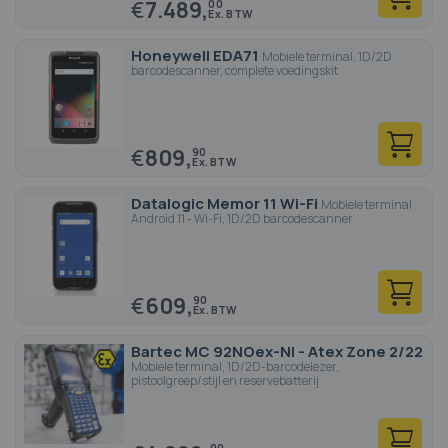
€
7.489,
00
Honeywell EDA71
Mobiele terminal, 1D/2D
barcodescanner, complete voedingskit
€
809,
90
Datalogic Memor 11 Wi-Fi
Mobiele terminal
Android 11 - Wi-Fi, 1D/2D barcodescanner
€
609,
90
Bartec MC 92NOex-NI - Atex Zone 2/22
Mobiele terminal, 1D/2D-barcodelezer,
pistoolgreep/stijl en reservebatterij
00