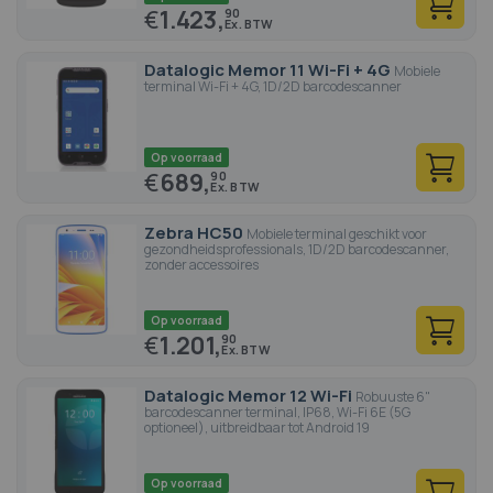
€
1.423,
90
Datalogic Memor 11 Wi-Fi + 4G
Mobiele
terminal Wi-Fi + 4G, 1D/2D barcodescanner
Op voorraad
€
689,
90
Zebra HC50
Mobiele terminal geschikt voor
gezondheidsprofessionals, 1D/2D barcodescanner,
zonder accessoires
Op voorraad
€
1.201,
90
Datalogic Memor 12 Wi-Fi
Robuuste 6"
barcodescanner terminal, IP68, Wi-Fi 6E (5G
optioneel), uitbreidbaar tot Android 19
Op voorraad