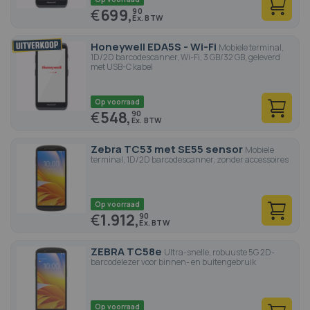
€
699,
90
Honeywell EDA5S - Wi-Fi
Mobiele terminal,
1D/2D barcodescanner, Wi-Fi, 3 GB/32 GB, geleverd
met USB-C kabel
Op voorraad
€
548,
90
Zebra TC53 met SE55 sensor
Mobiele
terminal, 1D/2D barcodescanner, zonder accessoires
Op voorraad
€
1.912,
90
ZEBRA TC58e
Ultra-snelle, robuuste 5G 2D-
barcodelezer voor binnen- en buitengebruik
Op voorraad