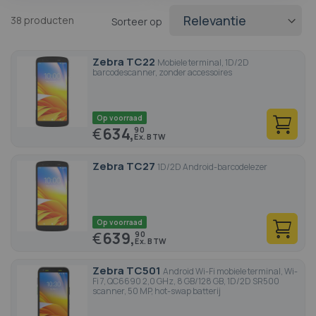
38
producten
Sorteer op
Zebra TC22
Mobiele terminal, 1D/2D
barcodescanner, zonder accessoires
Op voorraad
€
634,
90
Zebra TC27
1D/2D Android-barcodelezer
Op voorraad
€
639,
90
Zebra TC501
Android Wi-Fi mobiele terminal, Wi-
Fi 7, QC6690 2,0 GHz, 8 GB/128 GB, 1D/2D SR500
scanner, 50 MP, hot-swap batterij