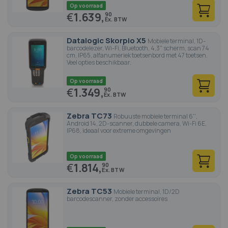
Op voorraad
€
1.639,
90
Datalogic Skorpio X5
Mobiele terminal, 1D-
barcodelezer, Wi-Fi, Bluetooth, 4,3" scherm, scan 74
cm, IP65, alfanumeriek toetsenbord met 47 toetsen.
Veel opties beschikbaar.
Op voorraad
€
1.349,
90
Zebra TC73
Robuuste mobiele terminal 6'',
Android 14, 2D-scanner, dubbele camera, Wi-Fi 6E,
IP68, ideaal voor extreme omgevingen
Op voorraad
€
1.814,
90
Zebra TC53
Mobiele terminal, 1D/2D
barcodescanner, zonder accessoires