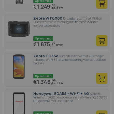
Op voorraad
€
1.249,
90
Zebra WT6000
Draagbare terminal, WIFI en
Bluetooth voor verbinding met barcodescanner,
zonder toetsenbord
Op voorraad
€
1.875,
90
Zebra TC53e
Barcodescanner met 2D-imager,
robuust, Wi-Fi 6E en ondersteuning voor contactloos
betalen
Op voorraad
€
1.346,
90
Honeywell EDA5S - Wi-Fi + 4G
Mobiele
terminal, 1D/2D barcodescanner, Wi-Fi en 4G, 3 GB/32
GB, geleverd met USB-C kabel
Op voorraad