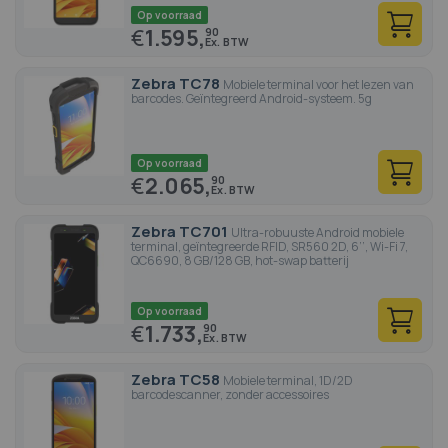
Op voorraad
€
1.595,
90
Zebra TC78
Mobiele terminal voor het lezen van
barcodes. Geïntegreerd Android-systeem. 5g
Op voorraad
€
2.065,
90
Zebra TC701
Ultra-robuuste Android mobiele
terminal, geïntegreerde RFID, SR560 2D, 6’’, Wi-Fi 7,
QC6690, 8 GB/128 GB, hot-swap batterij
Op voorraad
€
1.733,
90
Zebra TC58
Mobiele terminal, 1D/2D
barcodescanner, zonder accessoires