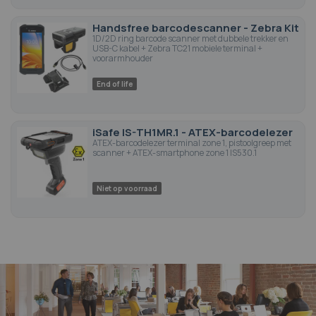
Handsfree barcodescanner - Zebra Kit
1D/2D ring barcode scanner met dubbele trekker en
USB-C kabel + Zebra TC21 mobiele terminal +
voorarmhouder
End of life
iSafe IS-TH1MR.1 - ATEX-barcodelezer
ATEX-barcodelezer terminal zone 1, pistoolgreep met
scanner + ATEX-smartphone zone 1 IS530.1
Niet op voorraad