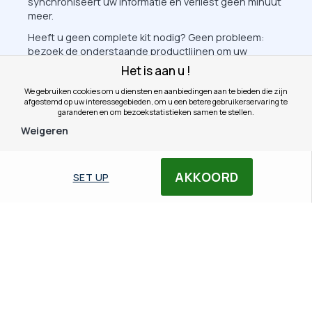
synchroniseert uw informatie en verliest geen minuut
meer.
Heeft u geen complete kit nodig? Geen probleem:
bezoek de onderstaande productlijnen om uw
bestaande apparatuur aan te vullen of te vervangen.
Het is aan u !
We gebruiken cookies om u diensten en aanbiedingen aan te bieden die zijn
afgestemd op uw interessegebieden, om u een betere gebruikerservaring te
garanderen en om bezoekstatistieken samen te stellen.
Weigeren
AKKOORD
SET UP