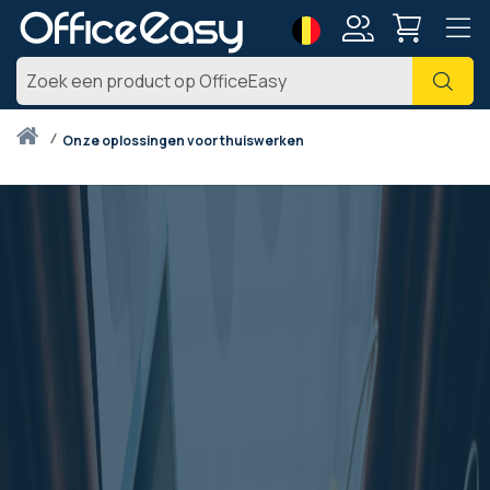
Taal
Account
Zoe
Thuis
onze oplossingen voor thuiswerken