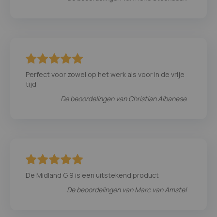
100
100
% of
Perfect voor zowel op het werk als voor in de vrije
tijd
De beoordelingen van
Christian Albanese
100
100
% of
De Midland G 9 is een uitstekend product
De beoordelingen van
Marc van Amstel