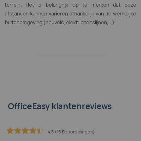
terrein. Het is belangrijk op te merken dat deze
afstanden kunnen variëren afhankelijk van de werkelijke
buitenomgeving (heuvels, elektriciteitslijnen,...).
OfficeEasy klantenreviews
4.5 (15 Beoordelingen)
89.333333333333
100
% of