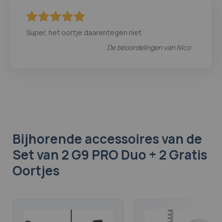
100
100
% of
Super, het oortje daarentegen niet
De beoordelingen van
Nico
Bijhorende accessoires
van de
Set van 2 G9 PRO Duo + 2 Gratis
Oortjes