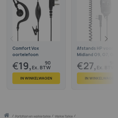
Comfort Vox
Afstands HP voor
oortelefoon
Midland G9, G7, G8,
compatibel met
G5, G12
€
19,
€
27,
90
90
Midland G9, G7, G8,
G5, G12
€
24,
€
33,
08
76
IN WINKELWAGEN
IN WINKELWAGEN
Thuis
portofoon en walkie talkie
Walkie Talkie