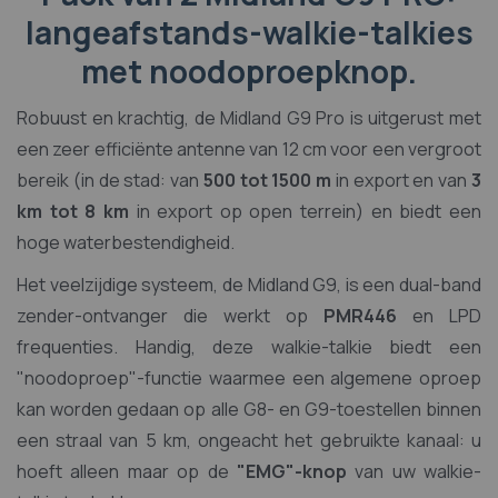
langeafstands-walkie-talkies
met noodoproepknop.
Robuust en krachtig, de Midland G9 Pro is uitgerust met
een zeer efficiënte antenne van 12 cm voor een vergroot
bereik (in de stad: van
500 tot 1500 m
in export en van
3
km tot 8 km
in export op open terrein) en biedt een
hoge waterbestendigheid.
Het veelzijdige systeem, de Midland G9, is een dual-band
zender-ontvanger die werkt op
PMR446
en LPD
frequenties. Handig, deze walkie-talkie biedt een
"noodoproep"-functie waarmee een algemene oproep
kan worden gedaan op alle G8- en G9-toestellen binnen
een straal van 5 km, ongeacht het gebruikte kanaal: u
hoeft alleen maar op de
"EMG"-knop
van uw walkie-