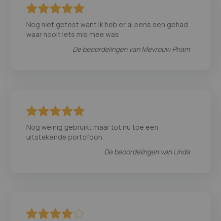
100
100
% of
Nog niet getest want ik heb er al eens een gehad
waar nooit iets mis mee was
De beoordelingen van
Mevrouw Pham
100
100
% of
Nog weinig gebruikt maar tot nu toe een
uitstekende portofoon
De beoordelingen van
Linda