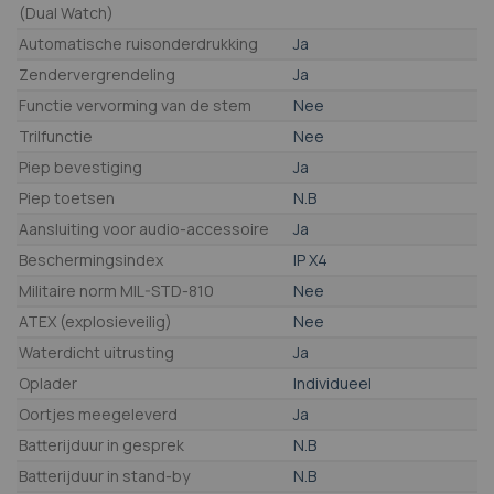
(Dual Watch)
Automatische ruisonderdrukking
Ja
Zendervergrendeling
Ja
Functie vervorming van de stem
Nee
Trilfunctie
Nee
Piep bevestiging
Ja
Piep toetsen
N.B
Aansluiting voor audio-accessoire
Ja
Beschermingsindex
IP X4
Militaire norm MIL-STD-810
Nee
ATEX (explosieveilig)
Nee
Waterdicht uitrusting
Ja
Oplader
Individueel
Oortjes meegeleverd
Ja
Batterijduur in gesprek
N.B
Batterijduur in stand-by
N.B