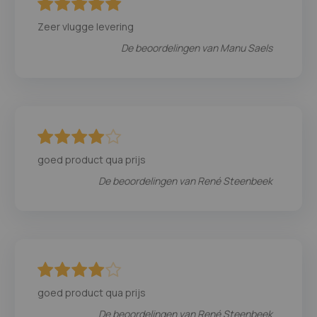
100
100
% of
Zeer vlugge levering
De beoordelingen van
Manu Saels
80
100
% of
goed product qua prijs
De beoordelingen van
René Steenbeek
80
100
% of
goed product qua prijs
De beoordelingen van
René Steenbeek