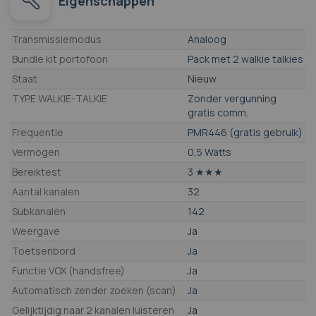
Eigenschappen
Eigenschappen
Transmissiemodus
Analoog
Bundle kit portofoon
Pack met 2 walkie talkies
Staat
Nieuw
TYPE WALKIE-TALKIE
Zonder vergunning
gratis comm.
Frequentie
PMR446 (gratis gebruik)
Vermogen
0,5 Watts
Bereiktest
3 ★★★
Aantal kanalen
32
Subkanalen
142
Weergave
Ja
Toetsenbord
Ja
Functie VOX (handsfree)
Ja
Automatisch zender zoeken (scan)
Ja
Gelijktijdig naar 2 kanalen luisteren
Ja