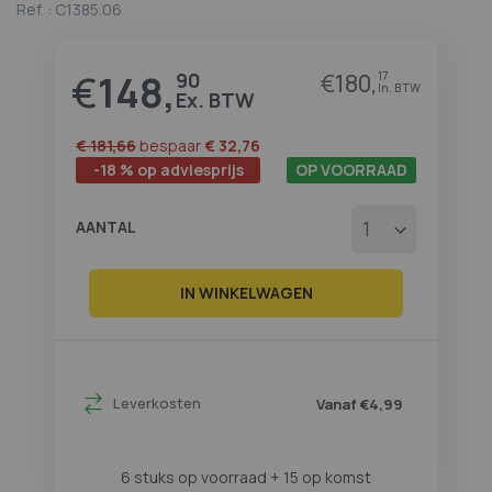
Ref. :
C1385.06
begin
van
de
€
148,
afbeeldingen-
90
€
180,
17
gallerij
€ 181,66
bespaar
€ 32,76
-18 % op adviesprijs
OP VOORRAAD
AANTAL
IN WINKELWAGEN
Leverkosten
Vanaf €4,99
6 stuks op voorraad
+ 15 op komst