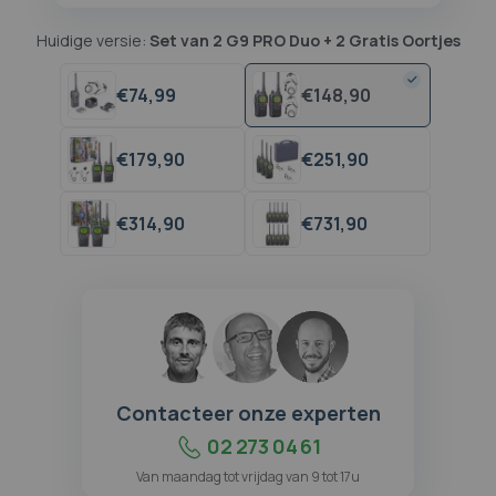
Huidige versie:
Set van 2 G9 PRO Duo + 2 Gratis Oortjes
€
74,
99
€
148,
90
€
179,
90
€
251,
90
€
314,
90
€
731,
90
Contacteer onze experten
02 273 04 61
Van maandag tot vrijdag van 9 tot 17u