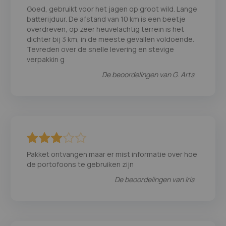
80
100
% of
Goed, gebruikt voor het jagen op groot wild. Lange
batterijduur. De afstand van 10 km is een beetje
overdreven, op zeer heuvelachtig terrein is het
dichter bij 3 km, in de meeste gevallen voldoende.
Tevreden over de snelle levering en stevige
verpakkin g
De beoordelingen van
G. Arts
60
100
% of
Pakket ontvangen maar er mist informatie over hoe
de portofoons te gebruiken zijn
De beoordelingen van
Iris