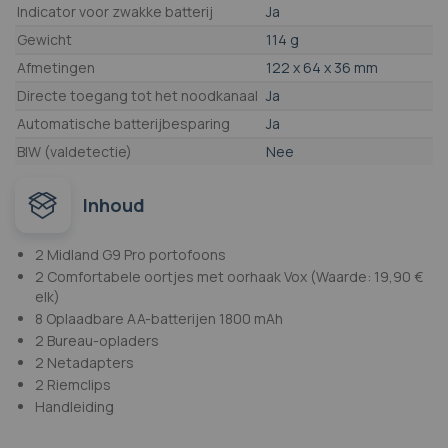
Indicator voor zwakke batterij
Ja
Gewicht
114 g
Afmetingen
122 x 64 x 36 mm
Directe toegang tot het noodkanaal
Ja
Automatische batterijbesparing
Ja
BIW (valdetectie)
Nee
Inhoud
2 Midland G9 Pro portofoons
2 Comfortabele oortjes met oorhaak Vox (Waarde: 19,90 €
elk)
8 Oplaadbare AA-batterijen 1800 mAh
2 Bureau-opladers
2 Netadapters
2 Riemclips
Handleiding