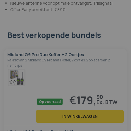
Nieuwe antenne voor optimale ontvangst, Trilsignaal
OfficeEasy bereiktest: 7.8/10
Best verkopende bundels
Midland G9 Pro Duo Koffer + 2 Oortjes
Pakket van 2 Midland G9 Pro met 1 koffer, 2 oortjes, 2 opladers en 2
riemclips
€
179,
90
Op voorraad
IN WINKELWAGEN