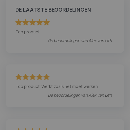
DE LAATSTE BEOORDELINGEN
100
100
% of
Top product
De beoordelingen van
Alex van Lith
100
100
% of
Top product. Werkt zoals het moet werken
De beoordelingen van
Alex van Lith