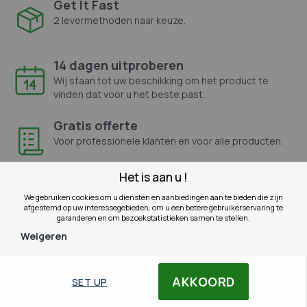
Get It Fast
2 levermethoden naar keuze.
14 dagen uitproberen
Wij staan tot uw beschikking om het product te
vinden dat voor u het beste past.
Gratis offerte
Voor professionele klanten en voor alle producten.
Het is aan u !
We gebruiken cookies om u diensten en aanbiedingen aan te bieden die zijn
afgestemd op uw interessegebieden, om u een betere gebruikerservaring te
Secure payment
garanderen en om bezoekstatistieken samen te stellen.
Weigeren
AKKOORD
SET UP