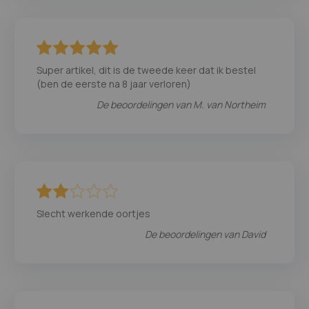
100
100
% of
Super artikel, dit is de tweede keer dat ik bestel
(ben de eerste na 8 jaar verloren)
De beoordelingen van
M. van Northeim
40
100
% of
Slecht werkende oortjes
De beoordelingen van
David