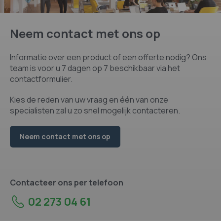
communicatie en samenwerking ten dienste van mensen, om
audio en video-interacties net zo puur en rijk als in het echte
leven”
.
Neem contact met ons op
Informatie over een product of een offerte nodig? Ons
team is voor u 7 dagen op 7 beschikbaar via het
contactformulier.
Kies de reden van uw vraag en één van onze
specialisten zal u zo snel mogelijk contacteren.
Neem contact met ons op
Contacteer ons per telefoon
02 273 04 61