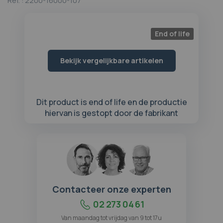
Ref. :
2200-16000-107
begin
van
de
End of life
afbeeldingen-
gallerij
Bekijk vergelijkbare artikelen
Dit product is end of life en de productie
hiervan is gestopt door de fabrikant
Contacteer onze experten
02 273 04 61
Van maandag tot vrijdag van 9 tot 17u