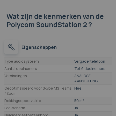
Wat zijn de kenmerken
van de
Polycom SoundStation 2 ?
Eigenschappen
Eigenschappen
Type audiosysteem
Vergadertelefoon
Aantal deelnemers
Tot 6 deelnemers
Verbindingen
ANALOGE
AANSLUITING
Geoptimaliseerd voor Skype MS Teams
Nee
/ Zoom
Dekkingsoppervlakte
50 m²
Lcd-scherm
Ja
Nummerkiestoetsenbord
Ja