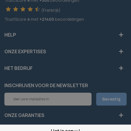
TrustScore
4
met
+300
beoordelingen
(Frankrijk)
TrustScore
4
met
+21400
beoordelingen
HELP
ONZE EXPERTISES
HET BEDRIJF
INSCHRIJVEN VOOR DE NEWSLETTER
Abonneer
Bevestig
u
op
onze
ONZE GARANTIES
nieuwsbrief