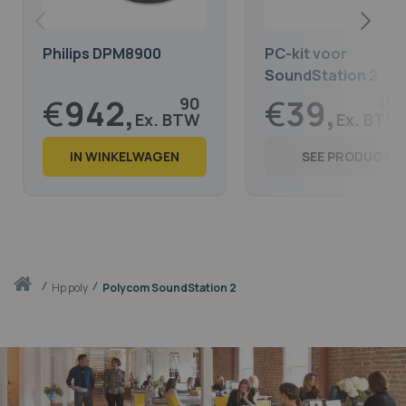
Philips DPM8900
PC-kit voor
SoundStation 2
€
942,
€
39,
90
00
€
1.140,
€
47,
91
19
IN WINKELWAGEN
SEE PRODUCT
Thuis
hp poly
Polycom SoundStation 2