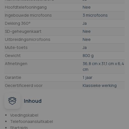
Hoofdtelefooningang
Nee
Ingebouwde microfoons
3 microfoons
Dekking 360°
Ja
SD-geheugenkaart
Nee
Uitbreidingsmicrofoons
Nee
Mute-toets
Ja
Gewicht
800 g
Afmetingen
36,8 cm x 31,1 cm x 6,4
cm
Garantie
1 jaar
Gecertificeerd voor
Klassieke werking
Inhoud
Voedingskabel
Telefoonaansluitkabel
Startgids