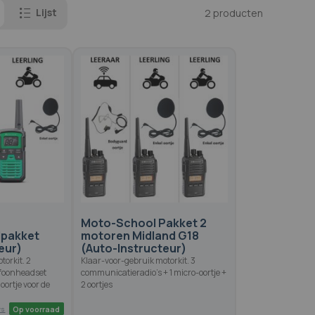
Lijst
2
producten
Moto-School Pakket 2
lpakket
motoren Midland G18
eur)
(Auto-Instructeur)
torkit. 2
Klaar-voor-gebruik motorkit. 3
rofoonheadset
communicatieradio's + 1 micro-oortje +
 oortje voor de
2 oortjes