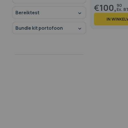
€
100,
90
Bereiktest
IN WINKE
Bundle kit portofoon
60
100
% of