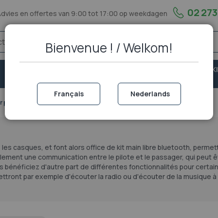
02 273
Advies en offertes van 9:00 tot 17:00 op weekdagen
Bienvenue ! / Welkom!
VASTE
VEILIGHEID &
PORTOFOON EN WALKI
TELEFONIE
BESCHERMING
TALKIE
Français
Nederlands
r portofoon
es casques, et font alors office de kit main libre bluetooth, permet
ent une communication entre le pilote et le passager, qui peut ê
bénéficiez d'autre part de différentes fonctionnalités pour certai
ront par exemple d'écouter la radio ou d'écouter de la musique à p