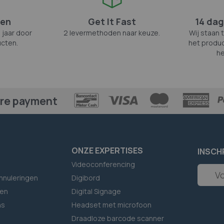
zen
Get It Fast
14 dag
 jaar door
2 levermethoden naar keuze.
Wij staan 
cten.
het produc
he
re payment
ONZE EXPERTISES
INSCH
Videoconferencing
Abonne
nnuleringen
Digibord
u
op
en
Digital Signage
onze
ns
Headset met microfoon
nieuwsb
Draadloze barcode scanner