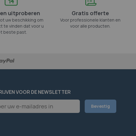
en uitproberen
Gratis offerte
tot uw beschikking om
Voor professionele klanten en
t te vinden dat voor u
voor alle producten.
t beste past.
RIJVEN VOOR DE NEWSLETTER
er
Bevestig
rief