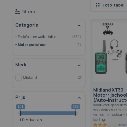
Foto-tabel
Filters
Categorie
Portofoon en walkie talkie
339
Motor portofoon
2
Merk
Midland
2
Midland XT30
Motorrijschoo
Prijs
(Auto-instruct
Klaar-voor-gebruik mo
101
386
walkietalkies + 1 mic
voor de instructeur + 1
1 Producten
leerling.