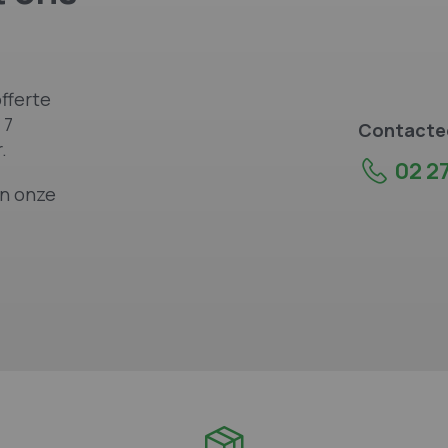
fferte
 7
Contactee
.
02 27
an onze