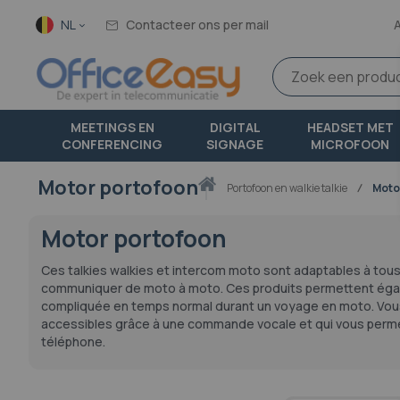
Taal
NL
Contacteer ons per mail
MEETINGS EN
DIGITAL
HEADSET MET
CONFERENCING
SIGNAGE
MICROFOON
Motor portofoon
Thuis
portofoon en walkie talkie
Moto
Motor portofoon
Ces talkies walkies et intercom moto sont adaptables à tous l
communiquer de moto à moto. Ces produits permettent égalem
compliquée en temps normal durant un voyage en moto. Vous 
accessibles grâce à une commande vocale et qui vous permett
téléphone.