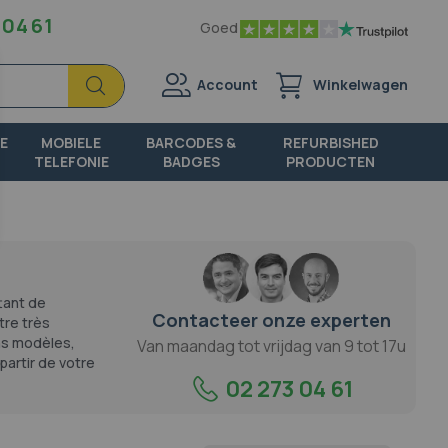
 04 61
Goed
Zoek
Zoek
Account
Winkelwagen
E
MOBIELE
BARCODES &
REFURBISHED
TELEFONIE
BADGES
PRODUCTEN
tant de
Contacteer onze experten
tre très
ns modèles,
Van maandag tot vrijdag van 9 tot 17u
artir de votre
02 273 04 61