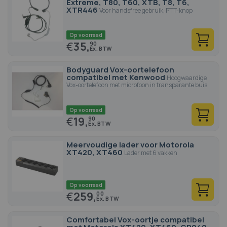
Extreme, T80, T60, XTB, T8, T6,
XTR446
Voor handsfree gebruik, PTT-knop
Op voorraad
€
35,
90
Bodyguard Vox-oortelefoon
compatibel met Kenwood
Hoogwaardige
Vox-oortelefoon met microfoon in transparante buis
Op voorraad
€
19,
90
Meervoudige lader voor Motorola
XT420, XT460
Lader met 6 vakken
Op voorraad
€
259,
00
Comfortabel Vox-oortje compatibel