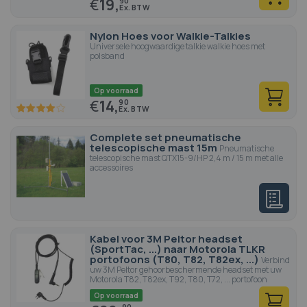
€
19,
90
Nylon Hoes voor Walkie-Talkies
Universele hoogwaardige talkie walkie hoes met
polsband
Op voorraad
€
14,
90
80
100
% of
Complete set pneumatische
telescopische mast 15m
Pneumatische
telescopische mast QTX15-9/HP 2,4 m / 15 m met alle
accessoires
Kabel voor 3M Peltor headset
(SportTac, ...) naar Motorola TLKR
portofoons (T80, T82, T82ex, ...)
Verbind
uw 3M Peltor gehoorbeschermende headset met uw
Motorola T82, T82ex, T92, T80, T72, ... portofoon
Op voorraad
90