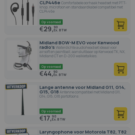
CLP446e
Comfortabele oorhaak headset met PTT-
knop, microfoon en standaardkabel compatibel met
CLP446e
Op voorraad
€
29,
90
Midland BOW-M EVO voor Kenwood
radio's
Waterdichte audioheadset ideaal voor
airsoft en paintball, aansluitbaar op Kenwood TK, NX,
Midland CT en D-200 walkietalkies.
Op voorraad
€
44,
90
Lange antenne voor Midland G11, G14,
G15, G18
Antenne compatibel met Midland G11,
G14, G15, G18 portofoons
Op voorraad
€
17,
90
Laryngophone voor Motorola T82, T82