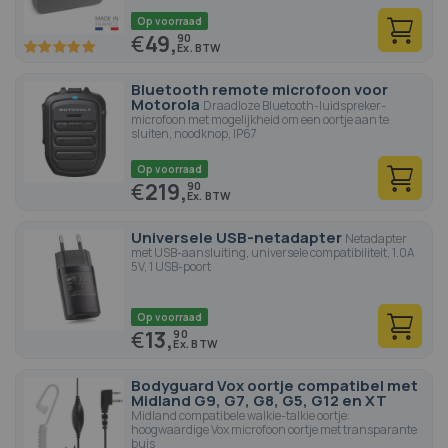
Op voorraad
€
49,
90
100
100
% of
Bluetooth remote microfoon voor
Motorola
Draadloze Bluetooth-luidspreker-
microfoon met mogelijkheid om een oortje aan te
sluiten, noodknop, IP67
Op voorraad
€
219,
90
Universele USB-netadapter
Netadapter
met USB-aansluiting, universele compatibiliteit, 1.0A
5V, 1 USB-poort
Op voorraad
€
13,
90
Bodyguard Vox oortje compatibel met
Midland G9, G7, G8, G5, G12 en XT
Midland compatibele walkie-talkie oortje:
hoogwaardige Vox microfoon oortje met transparante
buis