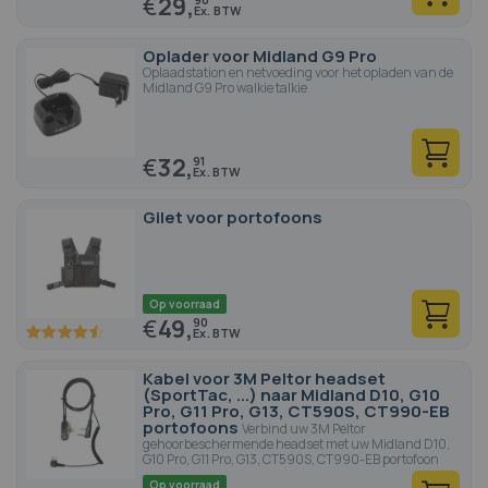
€
29,
Oplader voor Midland G9 Pro
Oplaadstation en netvoeding voor het opladen van de
Midland G9 Pro walkie talkie
€
32,
91
Gilet voor portofoons
Op voorraad
€
49,
90
90
100
% of
Kabel voor 3M Peltor headset
(SportTac, ...) naar Midland D10, G10
Pro, G11 Pro, G13, CT590S, CT990-EB
portofoons
Verbind uw 3M Peltor
gehoorbeschermende headset met uw Midland D10,
G10 Pro, G11 Pro, G13, CT590S, CT990-EB portofoon
Op voorraad