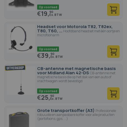
Op voorraad
€
19,
90
Headset voor Motorola T82, T82ex,
T80, T60, ...
Hoofdband headset met één oortje en
microfoonarm
Op voorraad
€
39,
90
CB-antenne met magnetische basis
voor Midland Alan 42-DS
CB-antenne met
magnetische basis die op het dak van een auto of
vrachtwagen wordt bevestigd
Op voorraad
€
25,
90
Grote transportkoffer (A3)
Professionele
robuuste en aanpasbare koffer voor alle producten
(portofoons, gps, ...)