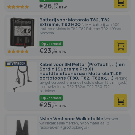
€
26,
90
100
100
% of
Batterij voor Motorola T82, T82
Extreme, T92 H2O
NiMH-batterij van 800
mAh voor Motorola T82, T82 Extreme, T92 H2O van
Motorola
Op voorraad
€
23,
90
100
100
% of
Kabel voor 3M Peltor (ProTac III, ...) en
Sordin (Supreme Pro X)
hoofdtelefoons naar Motorola TLKR
portofoons (T80, T82, T82ex, ...)
Verbind
uw gehoorbeschermende hoofdtelefoon (3,5 mm jack)
met uw Motorola T82, T82ex, T92, T80, T72, ...
portofoon
Op voorraad
€
25,
90
Nylon Vest voor Walkietalkie
Vest voor
walkietalkie alle merken, nylon materiaal, 2
radiovakken + groot opbergvak