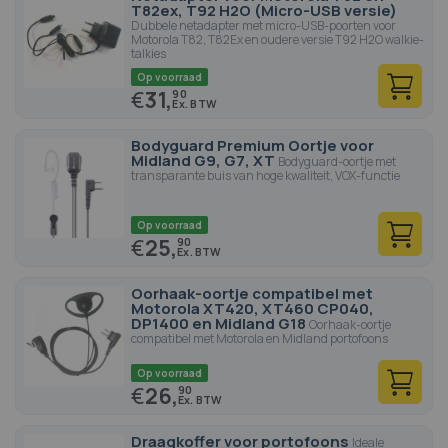
T82ex, T92 H2O (Micro-USB versie)
Dubbele netadapter met micro-USB-poorten voor
Motorola T82, T82Ex en oudere versie T92 H2O walkie-
talkies
Op voorraad
€
31,
90
Bodyguard Premium Oortje voor
Midland G9, G7, XT
Bodyguard-oortje met
transparante buis van hoge kwaliteit, VOX-functie
Op voorraad
€
25,
90
Oorhaak-oortje compatibel met
Motorola XT420, XT460 CP040,
DP1400 en Midland G18
Oorhaak-oortje
compatibel met Motorola en Midland portofoons
Op voorraad
€
26,
90
Draagkoffer voor portofoons
Ideale