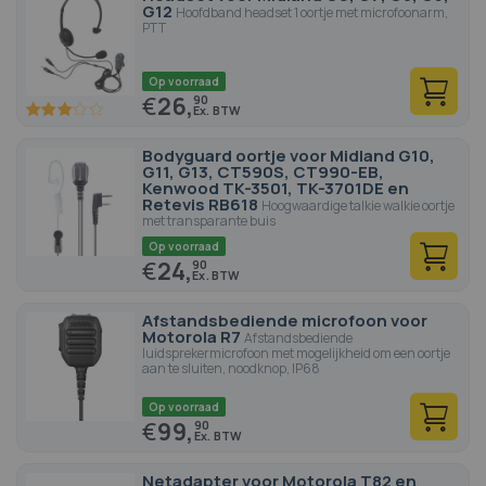
G12
Hoofdband headset 1 oortje met microfoonarm,
PTT
Op voorraad
€
26,
90
60
100
% of
Bodyguard oortje voor Midland G10,
G11, G13, CT590S, CT990-EB,
Kenwood TK-3501, TK-3701DE en
Retevis RB618
Hoogwaardige talkie walkie oortje
met transparante buis
Op voorraad
€
24,
90
Afstandsbediende microfoon voor
Motorola R7
Afstandsbediende
luidsprekermicrofoon met mogelijkheid om een oortje
aan te sluiten, noodknop, IP68
Op voorraad
€
99,
90
Netadapter voor Motorola T82 en