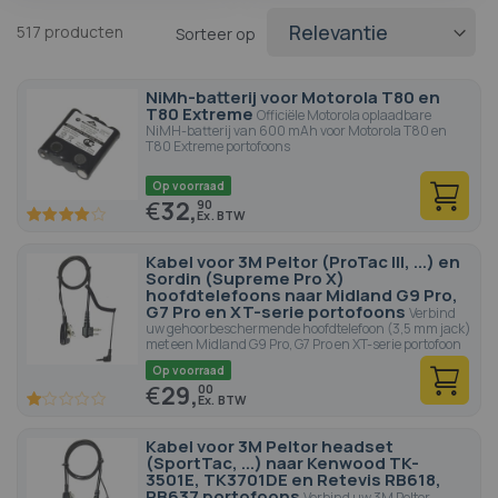
517
producten
Sorteer op
NiMh-batterij voor Motorola T80 en
T80 Extreme
Officiële Motorola oplaadbare
NiMH-batterij van 600 mAh voor Motorola T80 en
T80 Extreme portofoons
Op voorraad
€
32,
90
80
100
% of
Kabel voor 3M Peltor (ProTac III, ...) en
Sordin (Supreme Pro X)
hoofdtelefoons naar Midland G9 Pro,
G7 Pro en XT-serie portofoons
Verbind
uw gehoorbeschermende hoofdtelefoon (3,5 mm jack)
met een Midland G9 Pro, G7 Pro en XT-serie portofoon
Op voorraad
€
29,
00
20
100
% of
Kabel voor 3M Peltor headset
(SportTac, ...) naar Kenwood TK-
3501E, TK3701DE en Retevis RB618,
RB637 portofoons
Verbind uw 3M Peltor