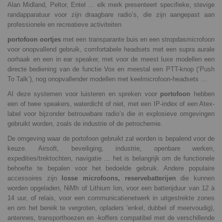
Alan Midland, Peltor, Entel ... elk merk presenteert specifieke, stevige
randapparatuur voor zijn draagbare radio’s, die zijn aangepast aan
professionele en recreatieve activiteiten
portofoon oortjes
met een transparante buis en een stropdasmicrofoon
voor onopvallend gebruik, comfortabele headsets met een supra aurale
oorhaak en een in ear speaker, met voor de meest luxe modellen een
directe bediening van de functie Vox en meestal een PTT-knop (‘Push
To Talk’), nog onopvallender modellen met keelmicrofoon-headsets ...
Al deze systemen voor luisteren en spreken voor
portofoon
hebben
een of twee speakers, waterdicht of niet, met een IP-index of een Atex-
label voor bijzonder betrouwbare radio’s die in explosieve omgevingen
gebruikt worden, zoals de industrie of de petrochemie.
De omgeving waar de portofoon gebruikt zal worden is bepalend voor de
keuze. Airsoft, beveiliging, industrie, openbare werken,
expedities/trektochten, navigatie ... het is belangrijk om de functionele
behoefte te bepalen voor het bedoelde gebruik. Andere populaire
accessoires zijn
losse microfoons, reservebatterijen
die kunnen
worden opgeladen, NiMh of Lithium Ion, voor een batterijduur van 12 à
14 uur, of relais, voor een communicatienetwerk in uitgestrekte zones
en om het bereik te vergroten, opladers ‘enkel, dubbel of meervoudig),
antennes, transporthoezen en -koffers compatibel met de verschillende