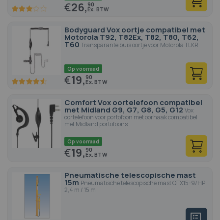
€
26,
90
60
100
% of
Bodyguard Vox oortje compatibel met
Motorola T92, T82Ex, T82, T80, T62,
T60
Transparante buis oortje voor Motorola TLKR
Op voorraad
€
19,
90
91.4
100
% of
Comfort Vox oortelefoon compatibel
met Midland G9, G7, G8, G5, G12
Vox
oortelefoon voor portofoon met oorhaak compatibel
met Midland portofoons
Op voorraad
€
19,
90
Pneumatische telescopische mast
15m
Pneumatische telescopische mast QTX15-9/HP
2,4 m / 15 m