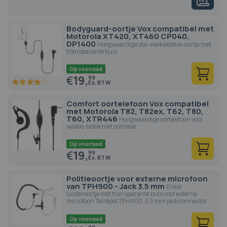
Bodyguard-oortje Vox compatibel met
Motorola XT420, XT460 CP040,
DP1400
Hoogwaardige Vox-walkietalkie-oortje met
transparante buis
Op voorraad
€
19,
99
80
100
% of
Comfort oortelefoon Vox compatibel
met Motorola T82, T82ex, T62, T80,
T60, XTR446
Hoogwaardige oortelefoon voor
walkie-talkie met oorhaak
Op voorraad
€
19,
99
Politieoortje voor externe microfoon
van TPH900 - Jack 3.5 mm
Enkel
luisteroortje met transparante buis voor externe
microfoon Tetrapol TPH900, 3.5 mm jack connector
Op voorraad