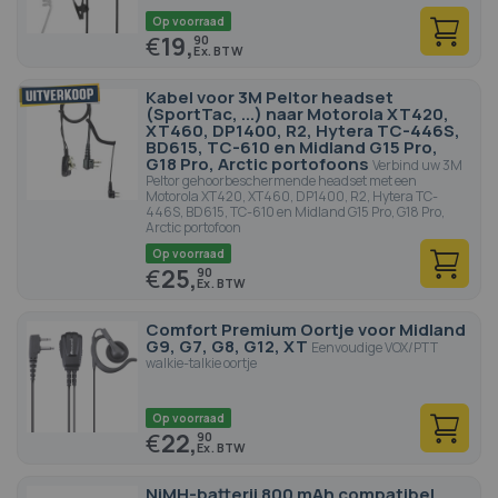
Op voorraad
€
19,
90
Kabel voor 3M Peltor headset
(SportTac, ...) naar Motorola XT420,
XT460, DP1400, R2, Hytera TC-446S,
BD615, TC-610 en Midland G15 Pro,
G18 Pro, Arctic portofoons
Verbind uw 3M
Peltor gehoorbeschermende headset met een
Motorola XT420, XT460, DP1400, R2, Hytera TC-
446S, BD615, TC-610 en Midland G15 Pro, G18 Pro,
Arctic portofoon
Op voorraad
€
25,
90
Comfort Premium Oortje voor Midland
G9, G7, G8, G12, XT
Eenvoudige VOX/PTT
walkie-talkie oortje
Op voorraad
€
22,
90
NiMH-batterij 800 mAh compatibel