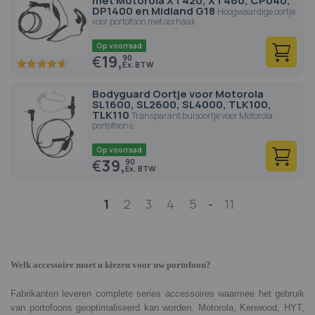
met Motorola XT420, XT460, CP040,
DP1400 en Midland G18
Hoogwaardige oortje
voor portofoon met oorhaak
Op voorraad
€
19,
90
93.4
100
% of
Bodyguard Oortje voor Motorola
SL1600, SL2600, SL4000, TLK100,
TLK110
Transparant buisoortje voor Motorola
portofoons
Op voorraad
€
39,
90
Pagina
1
2
3
4
5
-
11
Welk accessoire moet u kiezen voor uw portofoon?
Fabrikanten leveren complete series accessoires waarmee het gebruik
van portofoons geoptimaliseerd kan worden. Motorola, Kenwood, HYT,