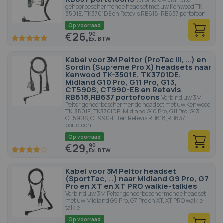
gehoorbeschermende headset met uw Kenwood TK-
3501E, TK3701DE en Retevis RB618, RB637 portofoon
Op voorraad
€
26,
90
100
100
% of
Kabel voor 3M Peltor (ProTac III, ...) en
Sordin (Supreme Pro X) headsets naar
Kenwood TK-3501E, TK3701DE,
Midland G10 Pro, G11 Pro, G13,
CT590S, CT990-EB en Retevis
RB618,RB637 portofoons
Verbind uw 3M
Peltor gehoorbeschermende headset met uw Kenwood
TK-3501E, TK3701DE, Midland G10 Pro, G11 Pro, G13,
CT590S, CT990-EB en Retevis RB618,RB637
portofoon
Op voorraad
€
29,
90
80
100
% of
Kabel voor 3M Peltor headset
(SportTac, ...) naar Midland G9 Pro, G7
Pro en XT en XT PRO walkie-talkies
Verbind uw 3M Peltor gehoorbeschermende headset
met uw Midland G9 Pro, G7 Pro en XT, XT PRO walkie-
talkie
Op voorraad