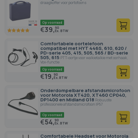
draagkoffer voor portofoons
Op voorraad
€
39,
90
100
100
% of
Comfortabele oortelefoon
compatibel met HYT 446S, 610, 620 /
PD-serie 405, 415, 505, 565 / BD-serie
505, 615
PTT-oortje voor walkietalkie met oorhaak,
Vox-functie
Op voorraad
€
19,
90
Onderdompelbare afstandsmicrofoon
voor Motorola XT420, XT460 CP040,
DP1400 en Midland G18
Robuuste
professionele afstandsmicrofoon IP57
Op voorraad
€
54,
90
Comfortabele Headset voor Motorola