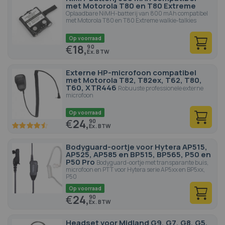
met Motorola T80 en T80 Extreme
Oplaadbare NiMH-batterij van 800 mAh compatibel
met Motorola T80 en T80 Extreme walkie-talkies
Op voorraad
€
18,
90
Externe HP-microfoon compatibel
met Motorola T82, T82ex, T62, T80,
T60, XTR446
Robuuste professionele externe
microfoon
Op voorraad
€
24,
90
90
100
% of
Bodyguard-oortje voor Hytera AP515,
AP525, AP585 en BP515, BP565, P50 en
P50 Pro
Bodyguard-oortje met transparante buis,
microfoon en PTT voor Hytera serie AP5xx en BP5xx,
P50
Op voorraad
€
24,
90
Headset voor Midland G9, G7, G8, G5,