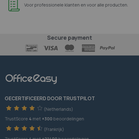
Voor professionele klanten en voor alle producten.
Secure payment
GECERTIFICEERD DOOR TRUSTPILOT
(Netherlands)
TrustScore
4
met
+300
beoordelingen
(Frankrijk)
TrustScore
4
met
+21400
beoordelingen