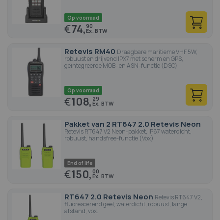
Op voorraad
€
74,
90
Retevis RM40
Draagbare maritieme VHF 5W,
robuust en drijvend IPX7 met scherm en GPS,
geïntegreerde MOB- en ASN-functie (DSC)
Op voorraad
€
108,
29
Pakket van 2 RT647 2.0 Retevis Neon
Retevis RT647 V2 Neon-pakket, IP67 waterdicht,
robuust, handsfree-functie (Vox)
End of life
€
150,
00
RT647 2.0 Retevis Neon
Retevis RT647 V2,
fluorescerend geel, waterdicht, robuust, lange
afstand, vox.