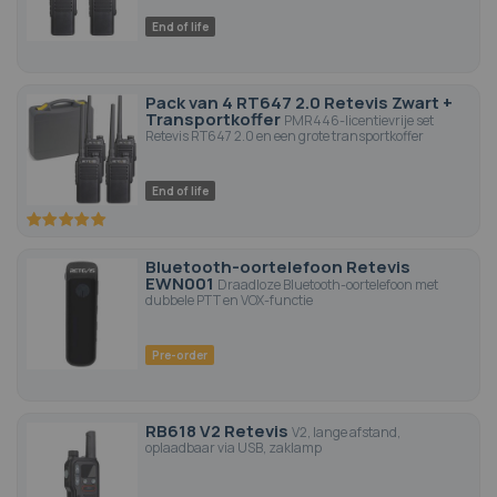
End of life
Pack van 4 RT647 2.0 Retevis Zwart +
Transportkoffer
PMR446-licentievrije set
Retevis RT647 2.0 en een grote transportkoffer
End of life
100
100
% of
Bluetooth-oortelefoon Retevis
EWN001
Draadloze Bluetooth-oortelefoon met
dubbele PTT en VOX-functie
Pre-order
RB618 V2 Retevis
V2, lange afstand,
oplaadbaar via USB, zaklamp