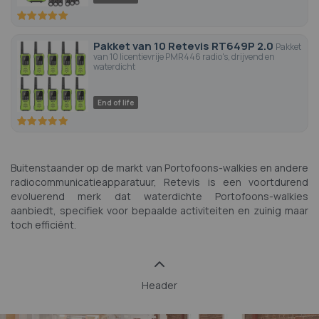
100
100
% of
Pakket van 10 Retevis RT649P 2.0
Pakket
van 10 licentievrije PMR446 radio's, drijvend en
waterdicht
End of life
100
100
% of
Buitenstaander op de markt van Portofoons-walkies en andere
radiocommunicatieapparatuur, Retevis is een voortdurend
evoluerend merk dat waterdichte Portofoons-walkies
aanbiedt, specifiek voor bepaalde activiteiten en zuinig maar
toch efficiënt.
Header