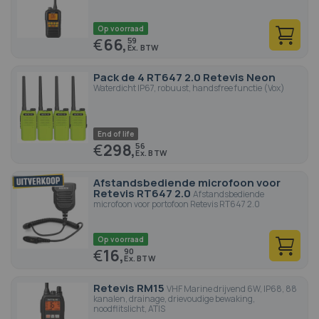
microfoons, riemclips voor de verschillende Portofoons
walkies.
Op voorraad
€
66,
59
Pack de 4 RT647 2.0 Retevis Neon
Waterdicht IP67, robuust, handsfree functie (Vox)
End of life
€
298,
56
Afstandsbediende microfoon voor
Retevis RT647 2.0
Afstandsbediende
microfoon voor portofoon Retevis RT647 2.0
Op voorraad
€
16,
90
Retevis RM15
VHF Marine drijvend 6W, IP68, 88
kanalen, drainage, drievoudige bewaking,
noodflitslicht, ATIS