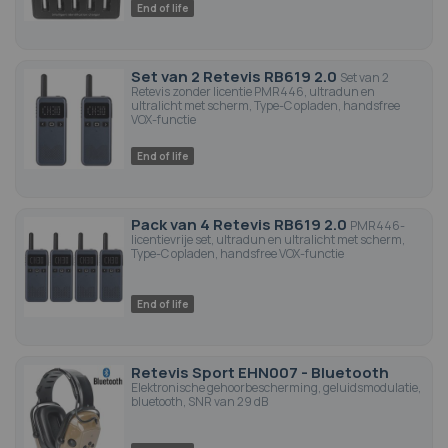
End of life
Set van 2 Retevis RB619 2.0
Set van 2
Retevis zonder licentie PMR446, ultradun en
ultralicht met scherm, Type-C opladen, handsfree
VOX-functie
End of life
Pack van 4 Retevis RB619 2.0
PMR446-
licentievrije set, ultradun en ultralicht met scherm,
Type-C opladen, handsfree VOX-functie
End of life
Retevis Sport EHN007 - Bluetooth
Elektronische gehoorbescherming, geluidsmodulatie,
bluetooth, SNR van 29 dB