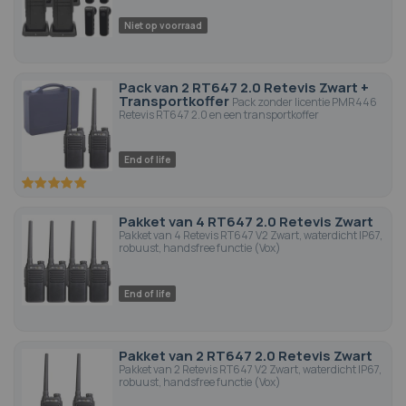
Niet op voorraad
Pack van 2 RT647 2.0 Retevis Zwart +
Transportkoffer
Pack zonder licentie PMR446
Retevis RT647 2.0 en een transportkoffer
End of life
100
100
% of
Pakket van 4 RT647 2.0 Retevis Zwart
Pakket van 4 Retevis RT647 V2 Zwart, waterdicht IP67,
robuust, handsfree functie (Vox)
End of life
Pakket van 2 RT647 2.0 Retevis Zwart
Pakket van 2 Retevis RT647 V2 Zwart, waterdicht IP67,
robuust, handsfree functie (Vox)