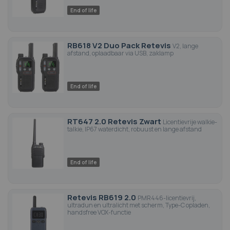
End of life
RB618 V2 Duo Pack Retevis
V2, lange
afstand, oplaadbaar via USB, zaklamp
End of life
RT647 2.0 Retevis Zwart
Licentievrije walkie-
talkie, IP67 waterdicht, robuust en lange afstand
End of life
Retevis RB619 2.0
PMR446-licentievrij,
ultradun en ultralicht met scherm, Type-C opladen,
handsfree VOX-functie