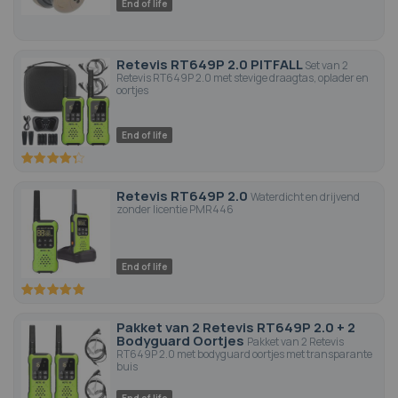
End of life
Retevis RT649P 2.0 PITFALL
Set van 2
Retevis RT649P 2.0 met stevige draagtas, oplader en
oortjes
End of life
85.8
100
% of
Retevis RT649P 2.0
Waterdicht en drijvend
zonder licentie PMR446
End of life
100
100
% of
Pakket van 2 Retevis RT649P 2.0 + 2
Bodyguard Oortjes
Pakket van 2 Retevis
RT649P 2.0 met bodyguard oortjes met transparante
buis