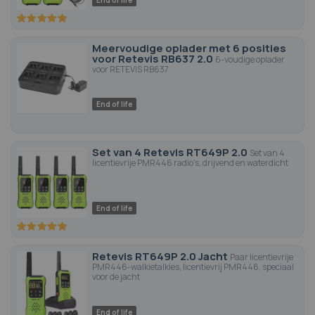
End of life
100
100
% of
Meervoudige oplader met 6 posities
voor Retevis RB637 2.0
6-voudige oplader
voor RETEVIS RB637
End of life
Set van 4 Retevis RT649P 2.0
Set van 4
licentievrije PMR446 radio's, drijvend en waterdicht
End of life
100
100
% of
Retevis RT649P 2.0 Jacht
Paar licentievrije
PMR446-walkietalkies, licentievrij PMR446, speciaal
voor de jacht
End of life