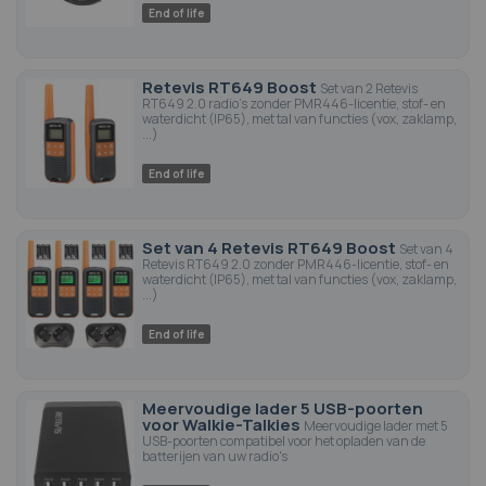
End of life
Retevis RT649 Boost
Set van 2 Retevis
RT649 2.0 radio's zonder PMR446-licentie, stof- en
waterdicht (IP65), met tal van functies (vox, zaklamp,
...)
End of life
Set van 4 Retevis RT649 Boost
Set van 4
Retevis RT649 2.0 zonder PMR446-licentie, stof- en
waterdicht (IP65), met tal van functies (vox, zaklamp,
...)
End of life
Meervoudige lader 5 USB-poorten
voor Walkie-Talkies
Meervoudige lader met 5
USB-poorten compatibel voor het opladen van de
batterijen van uw radio's