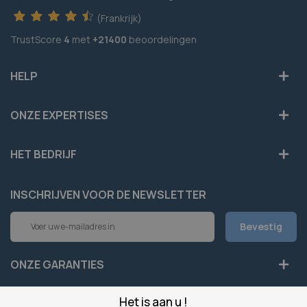
(Frankrijk)
TrustScore
4
met
+21400
beoordelingen
HELP
ONZE EXPERTISES
HET BEDRIJF
INSCHRIJVEN VOOR DE NEWSLETTER
Abonneer
Bevestig
u
op
onze
ONZE GARANTIES
nieuwsbrief
Het is aan u !
LEGAAL