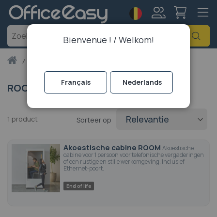
Taal
Account
Zoe
Bienvenue ! / Welkom!
Thuis
room
Français
Nederlands
ROOM
1
product
Sorteer op
Akoestische cabine ROOM
Akoestische
cabine voor 1 persoon voor telefonische vergaderingen
of een rustige en stille werkomgeving. Inclusief
Ethernet-poort.
End of life