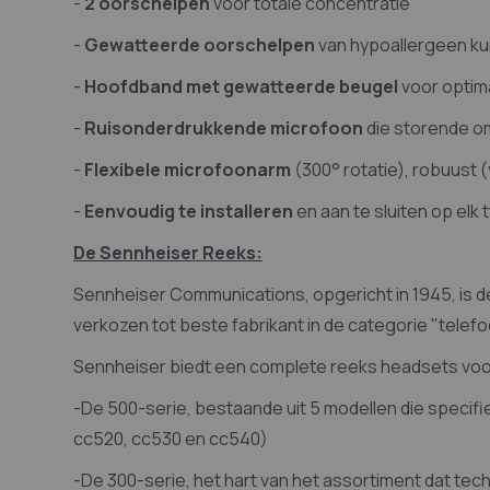
-
2 oorschelpen
voor totale concentratie
-
Gewatteerde oorschelpen
van hypoallergeen ku
-
Hoofdband met gewatteerde beugel
voor optim
-
Ruisonderdrukkende microfoon
die storende o
-
Flexibele microfoonarm
(300° rotatie), robuust 
-
Eenvoudig te installeren
en aan te sluiten op elk
De Sennheiser Reeks:
Sennheiser Communications, opgericht in 1945, is d
verkozen tot beste fabrikant in de categorie "telef
Sennheiser biedt een complete reeks headsets voor 
-De 500-serie, bestaande uit 5 modellen die specif
cc520, cc530 en cc540)
-De 300-serie, het hart van het assortiment dat tec