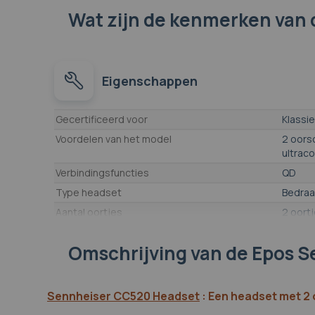
Wat zijn de kenmerken
van 
Eigenschappen
Eigenschappen
Gecertificeerd voor
Klassi
Voordelen van het model
2 oors
ultrac
Verbindingsfuncties
QD
Type headset
Bedra
Aantal oortjes
2 oort
Actieve geluidsisolatie
Nee
Omschrijving
van de Epos 
Type headset
Heads
Type oortje
On ear
Gebruik
Intensi
Sennheiser CC520 Headset
:
Een headset met 2 
Kussentje(s)/Oortje(s)
Van syn