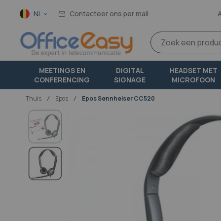
Taal
NL
Contacteer ons per mail
MEETINGS EN
DIGITAL
HEADSET MET
CONFERENCING
SIGNAGE
MICROFOON
Thuis
epos
Epos Sennheiser CC520
Ga
naar
het
einde
van
de
afbeeldingen-
gallerij