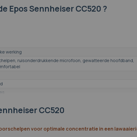
de Epos Sennheiser CC520 ?
eke werking
chelpen, ruisonderdrukkende microfoon, gewatteerde hoofdband,
omfortabel
ad
jes
Sennheiser CC520
et met hoofdband
ef
oorschelpen voor optimale concentratie in een lawaaier
thetisch leer