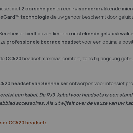
Gard-technologie
adset met
2 oorschelpen
en een
ruisonderdrukkende mic
eams, Zello, Zebra)
veGard™ technologie
die uw gehoor beschermt door geluids
Sennheiser biedt bovendien een
uitstekende geluidskwalite
eze
professionele bedrade headset
voor een optimale posit
ade
CC520
headset maximaal comfort, zelfs bij langdurig gebru
ard microfoonarm
C520 headset van Sennheiser
ontworpen voor intensief pro
en luidruchtige omgeving
ereist een kabel. De RJ9-kabel voor headsets is een stan
 tabblad accessoires. Als u twijfelt over de keuze van uw k
CC
iser CC520 headset: