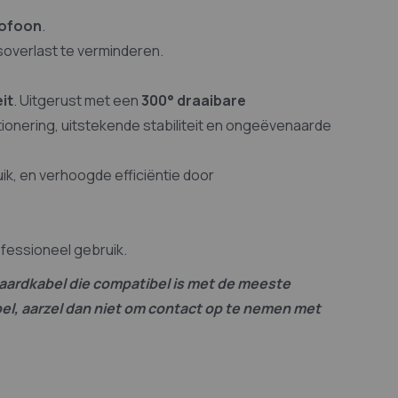
rofoon
.
overlast te verminderen.
it
. Uitgerust met een
300° draaibare
ionering, uitstekende stabiliteit en ongeëvenaarde
ik, en verhoogde efficiëntie door
fessioneel gebruik.
daardkabel die compatibel is met de meeste
abel, aarzel dan niet om contact op te nemen met