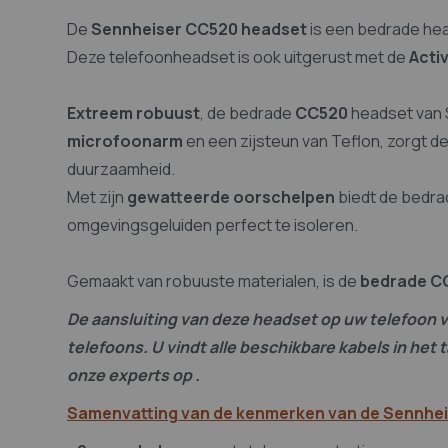
Gehoorbescherming
Active
De
Sennheiser CC520 headset
is een bedrade he
Compatibele Push-to-Talk
Nee (T
Deze telefoonheadset is ook uitgerust met de
Acti
Functie ‘mute’
Nee
Bluetooth
Nee
Extreem robuust
, de bedrade
CC520
headset van 
Breedbandgeluid (VoIP)
Nee
microfoonarm
en een zijsteun van Teflon, zorgt d
Controlelampje oproep
Nee
duurzaamheid.
Geoptimaliseerd voor Zoom / Skype / Teams
Nee
Met zijn
gewatteerde oorschelpen
biedt de bedr
Snel ontkoppelen
Ja
omgevingsgeluiden perfect te isoleren.
Garantie
2 jaar
Microfoon
Standa
Gemaakt van robuuste materialen, is de
bedrade C
Microfoon met onderdrukking van
Voor e
De aansluiting van deze headset op uw telefoon v
omgevingsgeluid
telefoons. U vindt alle beschikbare kabels in het
Opvouwbare headset, makkelijk opbergen
Nee
onze experts op .
Assortiment van de fabrikant
Epos 
Samenvatting van de kenmerken van de Sennhe