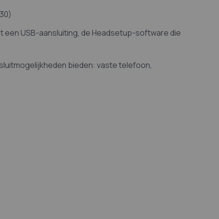
230)
t een USB-aansluiting, de Headsetup-software die
luitmogelijkheden bieden: vaste telefoon,