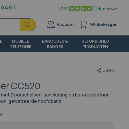
 04 61
Goed
Zoek
Zoek
Account
Winkelwagen
E
MOBIELE
BARCODES &
REFURBISHED
TELEFONIE
BADGES
PRODUCTEN
Delen
ser CC520
met 2 oorschelpen, aansluiting op bureautelefoon,
oon, gewatteerde hoofdband
ar