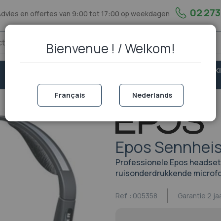
02 273
Advies en offertes van 9:00 tot 17:00 op weekdagen
Bienvenue ! / Welkom!
VASTE
VEILIGHEID &
PORTOFOON EN WALKI
TELEFONIE
BESCHERMING
TALKIE
Français
Nederlands
Epos Sennhei
Professionele Epos headset 
ruisonderdrukkende microf
Ref. :
005358
Garantie
2 ja