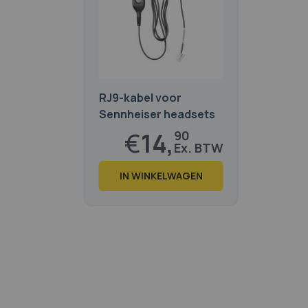
RJ9-kabel voor
Sennheiser headsets
(CSTD01-1)
€
14,
90
€
18,
03
IN WINKELWAGEN