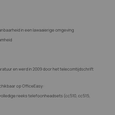
nbaarheid in een lawaaierige omgeving
aamheid
atuur en werd in 2009 door het telecomtijdschrift
chikbaar op OfficeEasy:
volledige reeks telefoonheadsets (cc510, cc515,