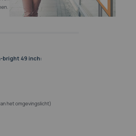
nen.
bright 49 inch:
 van het omgevingslicht)