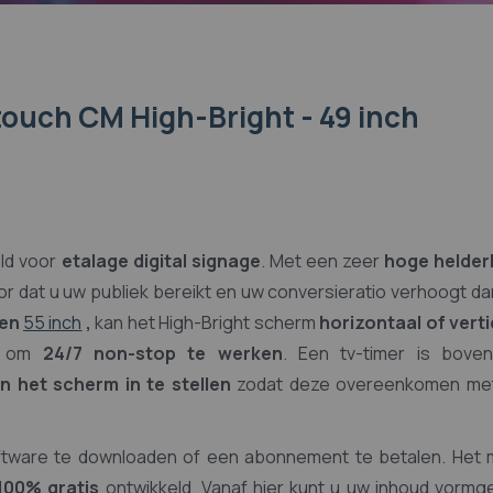
touch CM High-Bright - 49 inch
eld voor
etalage digital signage
. Met een zeer
hoge helder
dat u uw publiek bereikt en uw conversieratio verhoogt da
 en
55 inch
,
kan het High-Bright scherm
horizontaal of verti
n om
24/7 non-stop te werken
. Een tv-timer is boven
n het scherm in te stellen
zodat deze overeenkomen me
ftware te downloaden of een abonnement te betalen. Het 
100% gratis
ontwikkeld. Vanaf hier kunt u uw inhoud vormg