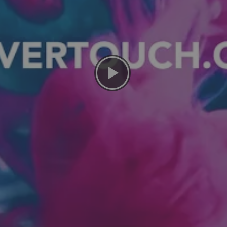
ch CleverLive (Cloud)
, schermbediening met afstandsbediening, Software gehost in de c
t USB stick, Gratis, met PC software
ch High-Bright