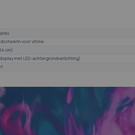
splay
ldscheerm voor vitrine
124 cm)
display met LED-achtergrondverlichting)
m²
 3840 x 2160 - UHD 4K
B, RJ45, HDMI, VGA, RS232
Google)