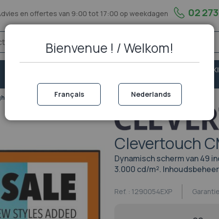
02 273
Advies en offertes van 9:00 tot 17:00 op weekdagen
Bienvenue ! / Welkom!
VASTE
VEILIGHEID &
PORTOFOON EN WALKI
TELEFONIE
BESCHERMING
TALKIE
Français
Nederlands
h-Bright - 49 inch
Clevertouch CM
Dynamisch scherm van 49 in
3.000 cd/m². Inhoudsbeheer 
Ref. :
1290054EXP
Garanti