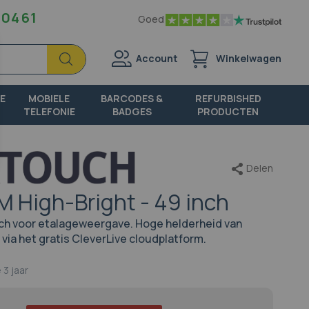
 04 61
Goed
Zoek
Zoek
Account
Winkelwagen
E
MOBIELE
BARCODES &
REFURBISHED
TELEFONIE
BADGES
PRODUCTEN
Delen
 High-Bright - 49 inch
ch voor etalageweergave. Hoge helderheid van
via het gratis CleverLive cloudplatform.
e
3 jaar