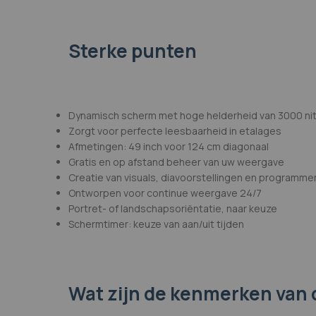
afbeeldingen-
gallerij
Sterke punten
Dynamisch scherm met hoge helderheid van 3000 ni
Zorgt voor perfecte leesbaarheid in etalages
Afmetingen: 49 inch voor 124 cm diagonaal
Gratis en op afstand beheer van uw weergave
Creatie van visuals, diavoorstellingen en programme
Ontworpen voor continue weergave 24/7
Portret- of landschapsoriëntatie, naar keuze
Schermtimer: keuze van aan/uit tijden
Wat zijn de kenmerken
van 