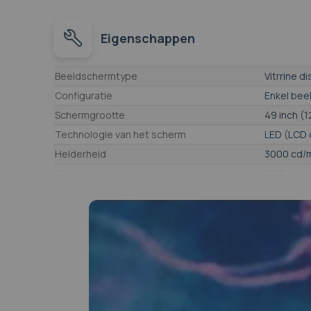
Eigenschappen
Eigenschappen
Beeldschermtype
Vitrrine di
Configuratie
Enkel bee
Schermgrootte
49 inch (
Technologie van het scherm
LED (LCD 
Helderheid
3000 cd/
Formaat
16/9
Resolutie
8,3 Mpx -
Scherm ontworpen voor
Indoor
Aansluitingen
Wi-Fi, US
Gebruiksduur
24u / dag
OS (besturingssysteem)
Android (
Besturingssysteem
Android 11
Geïntegreerd dynamisch display systeem
Ja