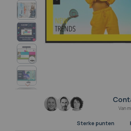
Cont
Ga
naar
Van m
het
begin
van
Sterke punten
de