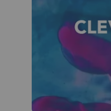
Compatibiliteit Digital SIgnage software
Clevertou
Werking
USB-stick
Digital Signage software
Gratis, me
Compatibel verticale weergave
Ja
Met TNT-tuner
Nee
Wifi
Ja
Bluetooth
Nee
VESA
400 x 400
Ingebouwde USB-C hub
Nee
Assortiment van de fabrikant
Clevertou