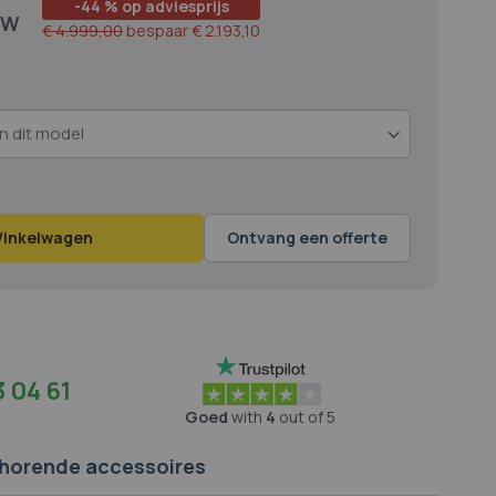
-44 % op adviesprijs
€ 4.999,00
bespaar
€ 2.193,10
Winkelwagen
Ontvang een offerte
 04 61
Goed
with
4
out of 5
jhorende accessoires