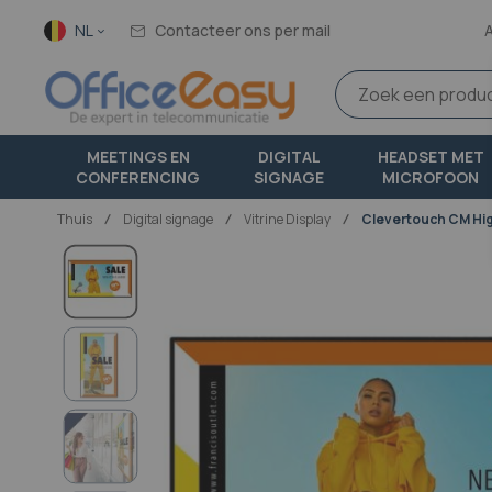
Taal
NL
Contacteer ons per mail
MEETINGS EN
DIGITAL
HEADSET MET
CONFERENCING
SIGNAGE
MICROFOON
Thuis
digital signage
Vitrine Display
Clevertouch CM Hig
Ga
naar
het
einde
van
de
afbeeldingen-
gallerij