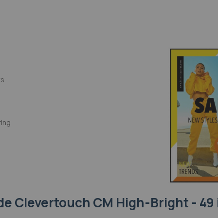
ts
ring
de Clevertouch CM High-Bright - 49 