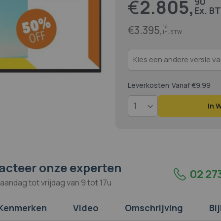
€
2.805,
90
Prijs
€
3.395,
14
Leverkosten
Vanaf €9.99
In 
acteer onze experten
02 273
aandag tot vrijdag van 9 tot 17u
Kenmerken
Video
Omschrijving
Bi