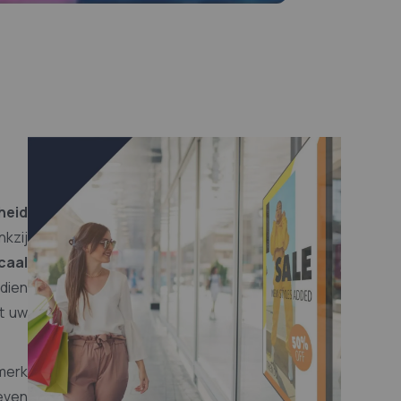
heid
nkzij
caal
dien
t uw
merk
even