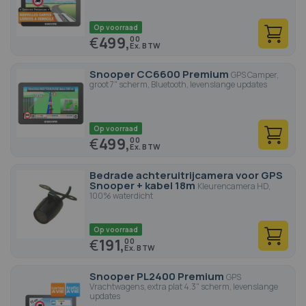
Op voorraad
€
499,
00
Snooper CC6600 Premium
GPS Camper,
groot 7" scherm, Bluetooth, levenslange updates
Op voorraad
€
499,
00
Bedrade achteruitrijcamera voor GPS
Snooper + kabel 18m
Kleurencamera HD,
100% waterdicht
Op voorraad
€
191,
00
Snooper PL2400 Premium
GPS
Vrachtwagens, extra plat 4.3" scherm, levenslange
updates