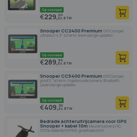
Op voorraad
€
229,
00
Snooper CC2400 Premium
GPS Camper,
ultradun 4,3" scherm, levenslange updates
Op voorraad
€
289,
90
Snooper CC5400 Premium
GPS Camper,
groot 5" scherm, Ingebouwde camera, Bluetooth,
Levenslange updates
Op voorraad
€
409,
90
Bedrade achteruitrijcamera voor GPS
Snooper + kabel 10m
Kleurencamera HD,
100% waterdicht IP68, groothoekzicht