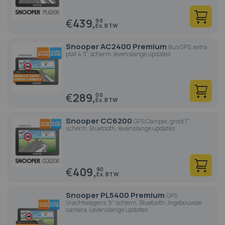
€
439,
90
Snooper AC2400 Premium
Bus GPS, extra
plat 4,3" scherm, levenslange updates
€
289,
00
Snooper CC6200
GPS Camper, groot 7"
scherm, Bluetooth, levenslange updates
€
409,
90
Snooper PL5400 Premium
GPS
Vrachtwagens, 5" scherm, Bluetooth, Ingebouwde
camera, Levenslange updates