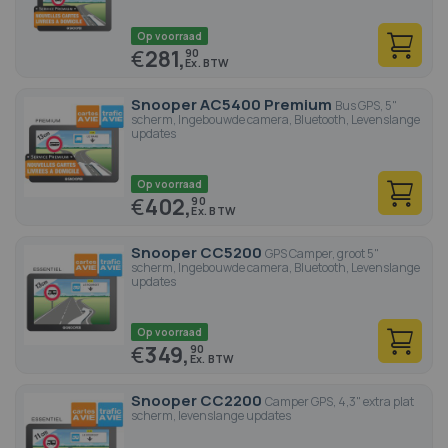
Op voorraad
€
281,
90
Snooper AC5400 Premium
Bus GPS, 5"
scherm, Ingebouwde camera, Bluetooth, Levenslange
updates
Op voorraad
€
402,
90
Snooper CC5200
GPS Camper, groot 5"
scherm, Ingebouwde camera, Bluetooth, Levenslange
updates
Op voorraad
€
349,
90
Snooper CC2200
Camper GPS, 4,3" extra plat
scherm, levenslange updates