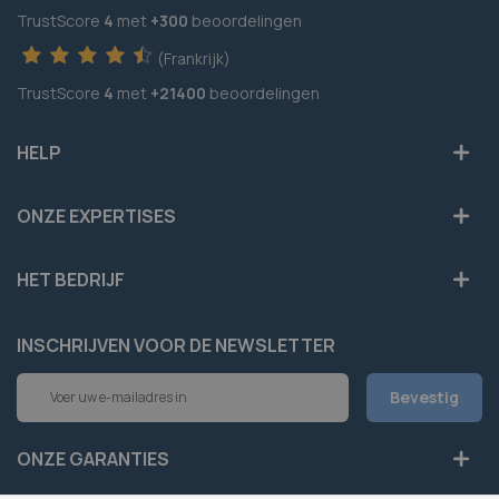
TrustScore
4
met
+300
beoordelingen
(Frankrijk)
TrustScore
4
met
+21400
beoordelingen
HELP
ONZE EXPERTISES
HET BEDRIJF
INSCHRIJVEN VOOR DE NEWSLETTER
Abonneer
Bevestig
u
op
onze
ONZE GARANTIES
nieuwsbrief