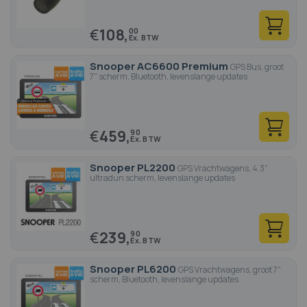
€
108,
00
Snooper AC6600 Premium
GPS Bus, groot
7" scherm, Bluetooth, levenslange updates
€
459,
90
Snooper PL2200
GPS Vrachtwagens, 4.3"
ultradun scherm, levenslange updates
€
239,
90
Snooper PL6200
GPS Vrachtwagens, groot 7"
scherm, Bluetooth, levenslange updates