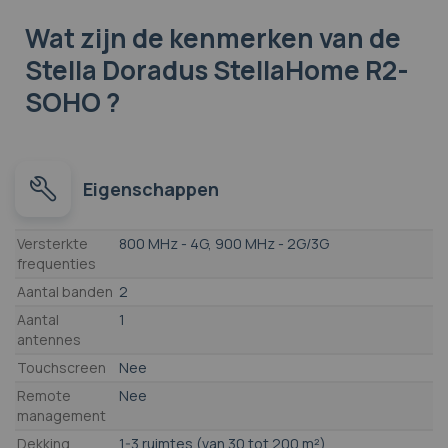
Wat zijn de kenmerken
van de
Stella Doradus StellaHome R2-
SOHO ?
Eigenschappen
Eigenschappen
Versterkte
800 MHz - 4G, 900 MHz - 2G/3G
frequenties
Aantal banden
2
Aantal
1
antennes
Touchscreen
Nee
Remote
Nee
management
Dekking
1-3 ruimtes (van 30 tot 200 m²)