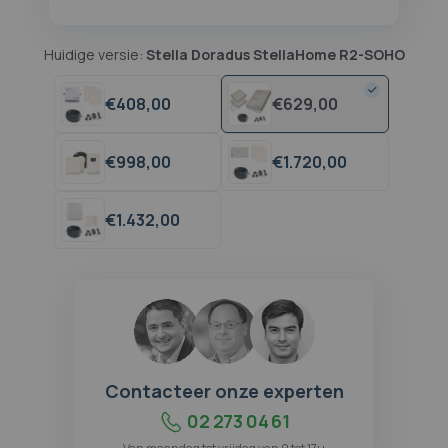
Huidige versie:
Stella Doradus StellaHome R2-SOHO
€
408,
00
€
629,
00
€
998,
00
€
1.720,
00
€
1.432,
00
Contacteer onze experten
02 273 04 61