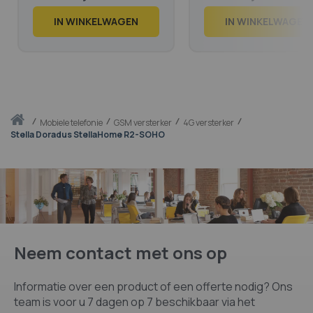
€
49,
€
29,
49
04
IN WINKELWAGEN
IN WINKELWAGEN
Thuis
mobiele telefonie
GSM versterker
4G versterker
Stella Doradus StellaHome R2-SOHO
Neem contact met ons op
Informatie over een product of een offerte nodig? Ons
team is voor u 7 dagen op 7 beschikbaar via het