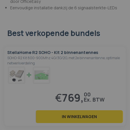
door OfficeEasy
Eenvoudige installatie dankzij de 6 signaalsterkte-LEDs
Best verkopende bundels
StellaHome R2 SOHO - Kit 2 binnenantennes
SOHO-R2 Kit 800-900Mhz 4G/3G/2G, met 2e binnenantenne, optimale
netwerkverdeling
€
769,
00
IN WINKELWAGEN