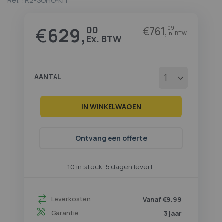
Ref. :
R2-SOHO-KIT
begin
van
de
€
629,
00
€
761,
09
afbeeldingen-
gallerij
AANTAL
IN WINKELWAGEN
Ontvang een offerte
10 in stock, 5 dagen levert.
Leverkosten
Vanaf €9.99
Garantie
3 jaar