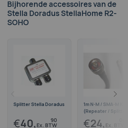
Bijhorende accessoires
van de
Stella Doradus StellaHome R2-
SOHO
Splitter Stella Doradus
1m N-M / SMA-M Kab
(Repeater / Splitter
€
40,
€
24,
90
00