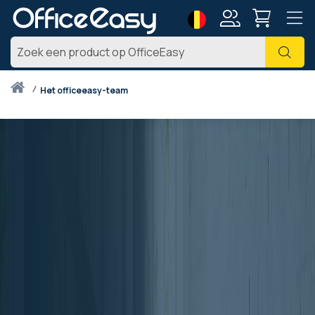
Taal
Account
Zoe
Thuis
het officeeasy-team