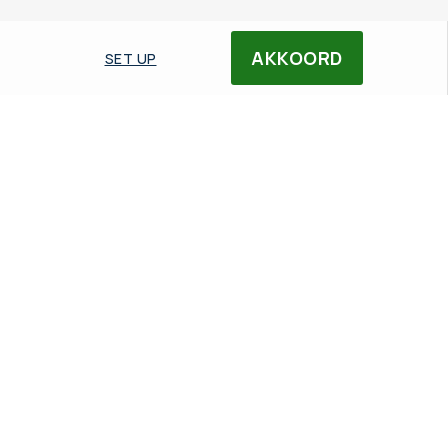
AKKOORD
SET UP
BEELDVORMING
Beeldtechnologieën
De technologie die de projector gebruikt, heeft
invloed op de vloeiendheid van het beeld, de kleuren