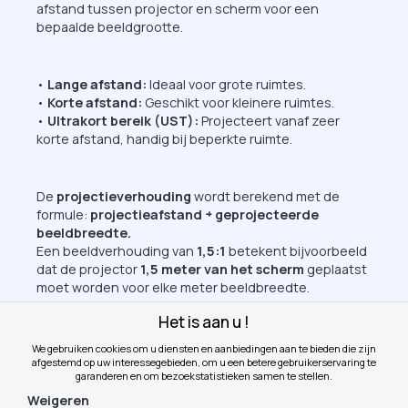
afstand tussen projector en scherm voor een
bepaalde beeldgrootte.
•
Lange afstand
:
Ideaal voor grote ruimtes.
•
Korte afstand:
Geschikt voor kleinere ruimtes.
•
Ultrakort bereik (UST):
Projecteert vanaf zeer
korte afstand, handig bij beperkte ruimte.
De
projectieverhouding
wordt berekend met de
formule:
projectieafstand ÷ geprojecteerde
beeldbreedte.
Een beeldverhouding van
1,5:1
betekent bijvoorbeeld
dat de projector
1,5 meter van het scherm
geplaatst
moet worden voor elke meter beeldbreedte.
Het is aan u !
We gebruiken cookies om u diensten en aanbiedingen aan te bieden die zijn
afgestemd op uw interessegebieden, om u een betere gebruikerservaring te
garanderen en om bezoekstatistieken samen te stellen.
Weigeren