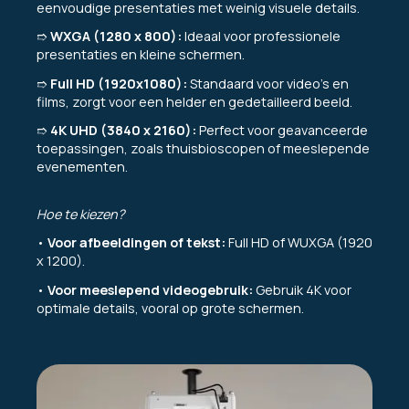
eenvoudige presentaties met weinig visuele details.
➱
WXGA (1280 x 800):
Ideaal voor professionele
presentaties en kleine schermen.
➱
Full HD (1920x1080):
Standaard voor video's en
films, zorgt voor een helder en gedetailleerd beeld.
➱
4K UHD (3840 x 2160):
Perfect voor geavanceerde
toepassingen, zoals thuisbioscopen of meeslepende
evenementen.
Hoe te kiezen?
•
Voor afbeeldingen of tekst:
Full HD of WUXGA (1920
x 1200).
•
Voor meeslepend videogebruik:
Gebruik 4K voor
optimale details, vooral op grote schermen.