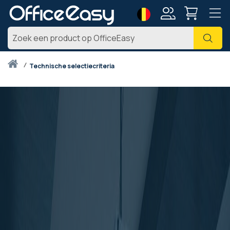
Taal
Account
Zoe
Thuis
technische selectiecriteria