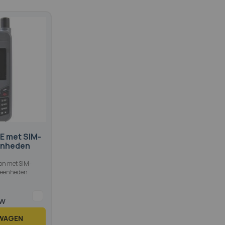
E met SIM-
eenheden
oon met SIM-
0 eenheden
LWAGEN