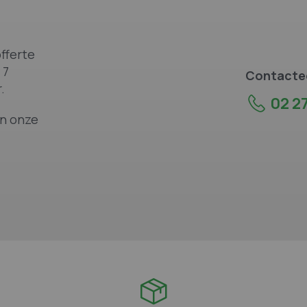
fferte
 7
Contactee
.
02 27
an onze