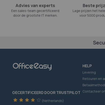
Advies van experts
Beste prij
Een sales-team gecertificeerd
Lage prijzen het hele
door de grootste IT merken.
voor 5000 produ
Secu
HELP
Levering
Retouren en a
Betaalmethod
Contacteer o
GECERTIFICEERD DOOR TRUSTPILOT
(Netherlands)