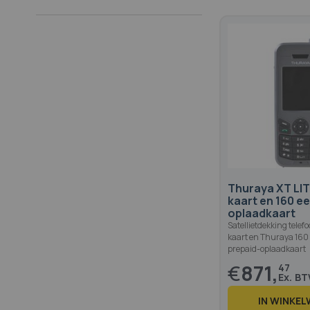
Thuraya XT LIT
kaart en 160 
oplaadkaart
Satellietdekking telef
kaart en Thuraya 16
prepaid-oplaadkaart
€
871,
47
IN WINKE