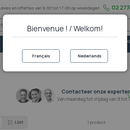
02 273
Advies en offertes van 9:00 tot 17:00 op weekdagen
Bienvenue ! / Welkom!
VASTE
VEILIGHEID &
PORTOFOON EN WALKI
TELEFONIE
BESCHERMING
TALKIE
Français
Nederlands
Contacteer onze experte
Van maandag tot vrijdag van 9 tot 
Lijst
1
product