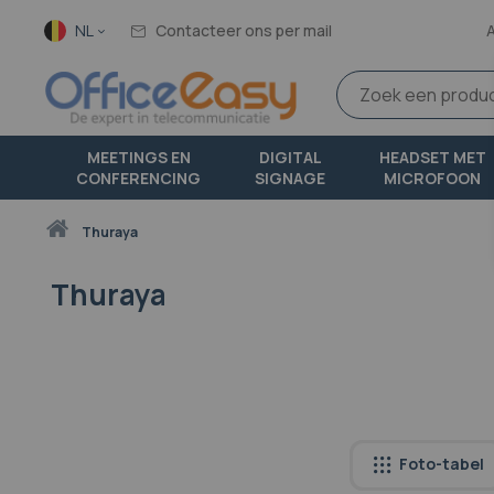
Taal
NL
Contacteer ons per mail
MEETINGS EN
DIGITAL
HEADSET MET
CONFERENCING
SIGNAGE
MICROFOON
Thuis
thuraya
Thuraya
Foto-tabel