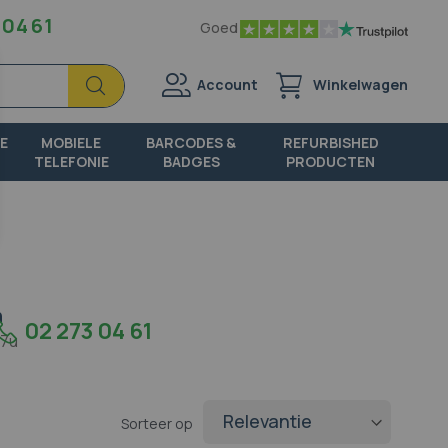
 04 61
Goed
Zoek
Zoek
Account
Winkelwagen
E
MOBIELE
BARCODES &
REFURBISHED
TELEFONIE
BADGES
PRODUCTEN
n
02 273 04 61
17u
Sorteer op