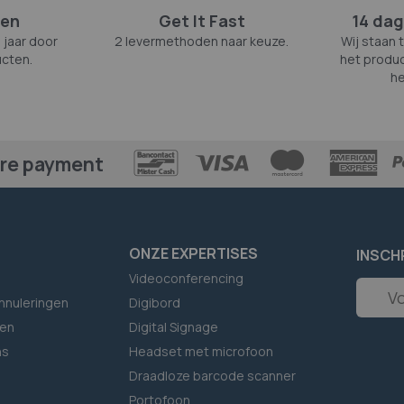
zen
Get It Fast
14 dag
 jaar door
2 levermethoden naar keuze.
Wij staan 
cten.
het produc
he
re payment
ONZE EXPERTISES
INSCH
Videoconferencing
Abonne
nnuleringen
Digibord
u
op
en
Digital Signage
onze
ns
Headset met microfoon
nieuwsb
Draadloze barcode scanner
Portofoon