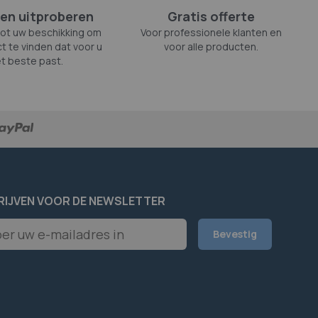
en uitproberen
Gratis offerte
tot uw beschikking om
Voor professionele klanten en
t te vinden dat voor u
voor alle producten.
t beste past.
RIJVEN VOOR DE NEWSLETTER
er
Bevestig
rief