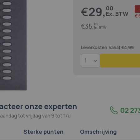
€
29,
00
Prijs
€ 
€
35,
09
Leverkosten
Vanaf €4,99
acteer onze experten
02 273
aandag tot vrijdag van 9 tot 17u
Sterke punten
Omschrijving