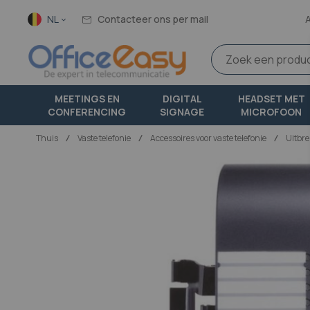
Taal
NL
Contacteer ons per mail
MEETINGS EN
DIGITAL
HEADSET MET
CONFERENCING
SIGNAGE
MICROFOON
Thuis
vaste telefonie
Accessoires voor vaste telefonie
Uitbr
Ga
naar
het
einde
van
de
afbeeldingen-
gallerij