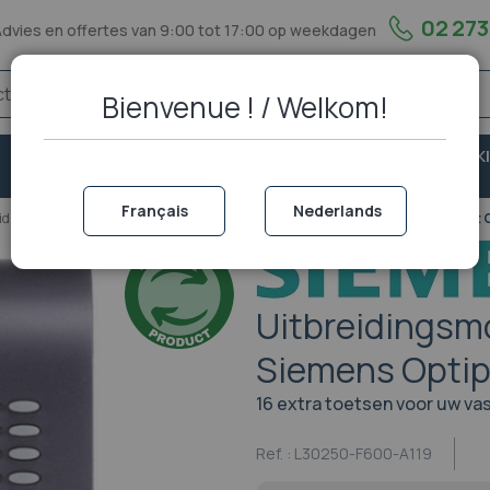
02 273
Advies en offertes van 9:00 tot 17:00 op weekdagen
Bienvenue ! / Welkom!
VASTE
VEILIGHEID &
PORTOFOON EN WALKI
TELEFONIE
BESCHERMING
TALKIE
Français
Nederlands
eidingsmodules
Uitbreidingsmodule 16 toetsen voor Siemens Optipoint
Uitbreidingsm
Siemens Optip
16 extra toetsen voor uw va
Ref. :
L30250-F600-A119