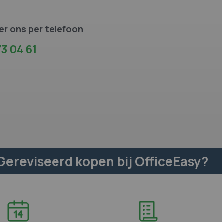
r ons per telefoon
3 04 61
ereviseerd kopen bij OfficeEasy?