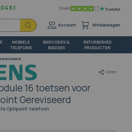
 04 61
Goed
Zoek
Zoek
Account
Winkelwagen
E
MOBIELE
BARCODES &
REFURBISHED
TELEFONIE
BADGES
PRODUCTEN
 Gereviseerd
Delen
odule 16 toetsen voor
oint Gereviseerd
ste Optipoint-telefoon