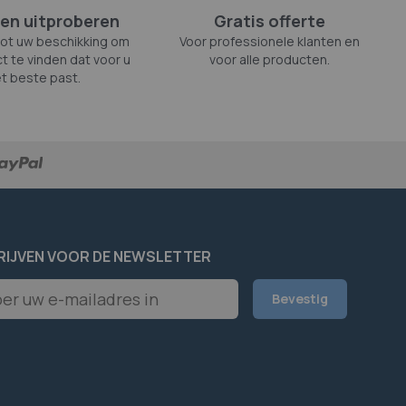
en uitproberen
Gratis offerte
tot uw beschikking om
Voor professionele klanten en
t te vinden dat voor u
voor alle producten.
t beste past.
RIJVEN VOOR DE NEWSLETTER
er
Bevestig
rief