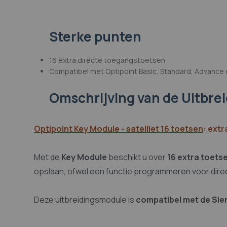
afbeeldingen-
gallerij
Sterke punten
16 extra directe toegangstoetsen
Compatibel met Optipoint Basic, Standard, Advance d
Omschrijving
van de Uitbre
Optipoint Key Module - satelliet 16 toetsen
: ext
Met de
Key Module
beschikt u over
16 extra toets
opslaan, ofwel een functie programmeren voor dir
Deze uitbreidingsmodule is
compatibel met de Sie