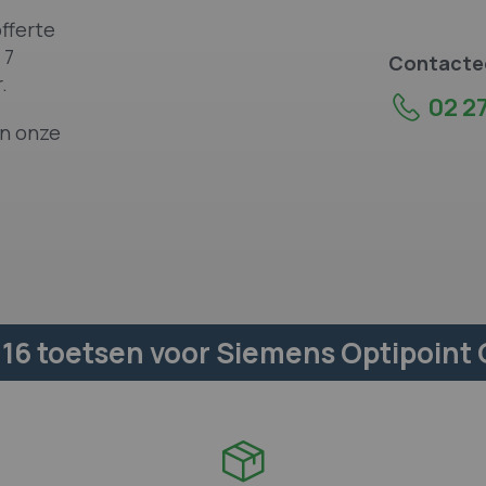
fferte
 7
Contactee
.
02 27
an onze
6 toetsen voor Siemens Optipoint G