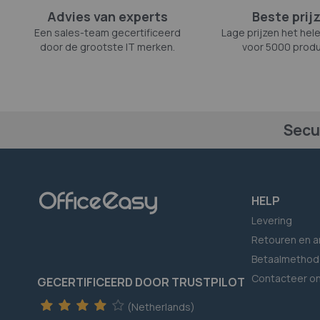
Advies van experts
Beste prij
Een sales-team gecertificeerd
Lage prijzen het hele
door de grootste IT merken.
voor 5000 produ
Secu
HELP
Levering
Retouren en a
Betaalmethod
Contacteer o
GECERTIFICEERD DOOR TRUSTPILOT
(Netherlands)