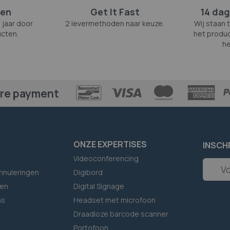
zen
Get It Fast
14 dag
 jaar door
2 levermethoden naar keuze.
Wij staan 
cten.
het produc
he
re payment
ONZE EXPERTISES
INSCH
Videoconferencing
Abonne
nnuleringen
Digibord
u
op
en
Digital Signage
onze
ns
Headset met microfoon
nieuwsb
Draadloze barcode scanner
Portofoon