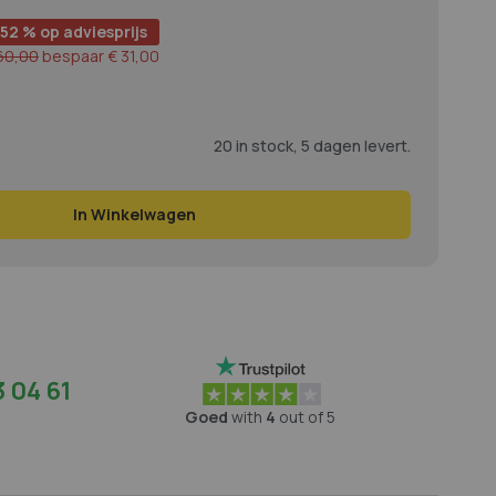
-52 % op adviesprijs
60,00
bespaar
€ 31,00
20 in stock, 5 dagen levert.
In Winkelwagen
 04 61
Goed
with
4
out of 5