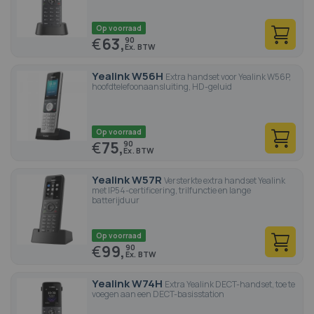
Op voorraad
€
63,
90
Yealink W56H
Extra handset voor Yealink W56P,
hoofdtelefoonaansluiting, HD-geluid
Op voorraad
€
75,
90
Yealink W57R
Versterkte extra handset Yealink
met IP54-certificering, trilfunctie en lange
batterijduur
Op voorraad
€
99,
90
Yealink W74H
Extra Yealink DECT-handset, toe te
voegen aan een DECT-basisstation