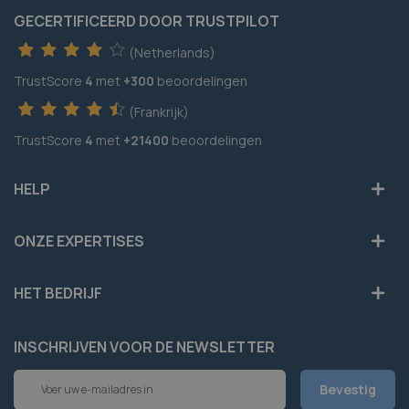
GECERTIFICEERD DOOR TRUSTPILOT
(Netherlands)
TrustScore
4
met
+300
beoordelingen
(Frankrijk)
TrustScore
4
met
+21400
beoordelingen
HELP
ONZE EXPERTISES
HET BEDRIJF
INSCHRIJVEN VOOR DE NEWSLETTER
Abonneer
Bevestig
u