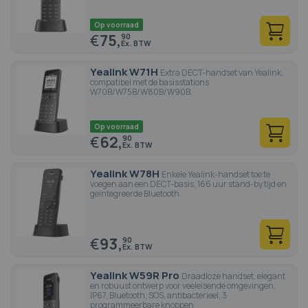
Op voorraad
€
75,
90
Yealink W71H
Extra DECT-handset van Yealink,
compatibel met de basisstations
W70B/W75B/W80B/W90B.
Op voorraad
€
62,
90
Yealink W78H
Enkele Yealink-handset toe te
voegen aan een DECT-basis, 166 uur stand-by tijd en
geïntegreerde Bluetooth
€
93,
90
Yealink W59R Pro
Draadloze handset, elegant
en robuust ontwerp voor veeleisende omgevingen,
IP67, Bluetooth, SOS, antibacterieel, 3
programmeerbare knoppen