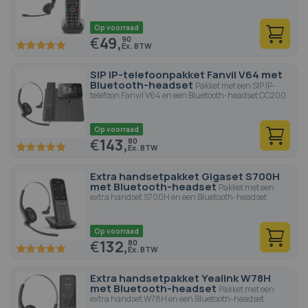
Op voorraad
€
49,
90
100
100
% of
SIP IP-telefoonpakket Fanvil V64 met
Bluetooth-headset
Pakket met een SIP IP-
telefoon Fanvil V64 en een Bluetooth-headset CC200
Op voorraad
€
143,
80
100
100
% of
Extra handsetpakket Gigaset S700H
met Bluetooth-headset
Pakket met een
extra handset S700H en een Bluetooth-headset
Op voorraad
€
132,
80
100
100
% of
Extra handsetpakket Yealink W78H
met Bluetooth-headset
Pakket met een
extra handset W78H en een Bluetooth-headset