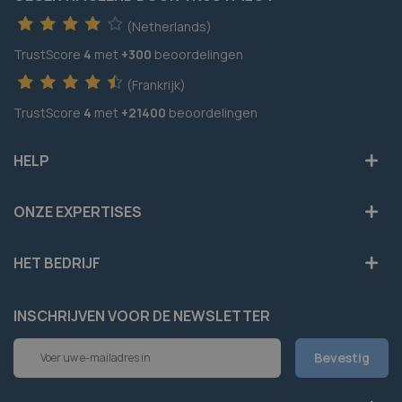
(Netherlands)
TrustScore
4
met
+300
beoordelingen
(Frankrijk)
TrustScore
4
met
+21400
beoordelingen
HELP
ONZE EXPERTISES
HET BEDRIJF
INSCHRIJVEN VOOR DE NEWSLETTER
Abonneer
Bevestig
u
op
onze