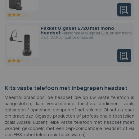
60
100
% of
Pakket Gigaset E720 met mono
headset
Pakket met een Gigaset E720 en een mono
DECT GAP compatibele headset
60
100
% of
Kits vaste telefoon met inbegrepen headset
Meestal draadloos, de headset die op uw vaste telefoon is
aangesloten, kan verschillende functies bedienen, zoals
ophangen / opnemen, dempen of het volume. Of het nu gaat
om draadloze Gigaset-producten of professionele toestellen
zoals Alcatel Lucent, elke vaste telefoon met headset moet
worden gekoppeld met een Gap-compatibele headset of via
een EHS-kabel (electronic hook switch).