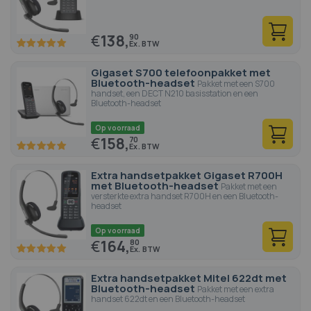
€
138,
90
100
100
% of
Gigaset S700 telefoonpakket met
Bluetooth-headset
Pakket met een S700
handset, een DECT N210 basisstation en een
Bluetooth-headset
Op voorraad
€
158,
70
100
100
% of
Extra handsetpakket Gigaset R700H
met Bluetooth-headset
Pakket met een
versterkte extra handset R700H en een Bluetooth-
headset
Op voorraad
€
164,
80
100
100
% of
Extra handsetpakket Mitel 622dt met
Bluetooth-headset
Pakket met een extra
handset 622dt en een Bluetooth-headset