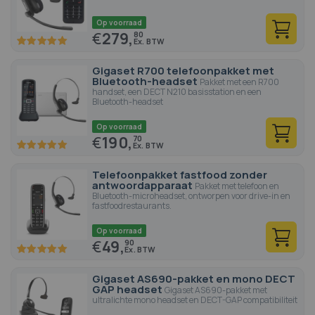
Op voorraad
€
279,
80
100
100
% of
Gigaset R700 telefoonpakket met
Bluetooth-headset
Pakket met een R700
handset, een DECT N210 basisstation en een
Bluetooth-headset
Op voorraad
€
190,
70
100
100
% of
Telefoonpakket fastfood zonder
antwoordapparaat
Pakket met telefoon en
Bluetooth-microheadset, ontworpen voor drive-in en
fastfoodrestaurants.
Op voorraad
€
49,
90
100
100
% of
Gigaset AS690-pakket en mono DECT
GAP headset
Gigaset AS690-pakket met
ultralichte mono headset en DECT-GAP compatibiliteit