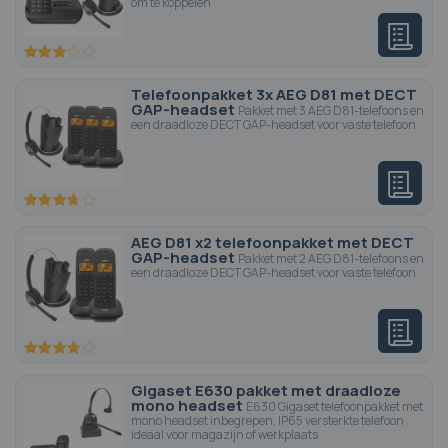
om te koppelen
60
100
% of
Telefoonpakket 3x AEG D81 met DECT
GAP-headset
Pakket met 3 AEG D81-telefoons en
een draadloze DECT GAP-headset voor vaste telefoon
73.4
100
% of
AEG D81 x2 telefoonpakket met DECT
GAP-headset
Pakket met 2 AEG D81-telefoons en
een draadloze DECT GAP-headset voor vaste telefoon
80
100
% of
Gigaset E630 pakket met draadloze
mono headset
E630 Gigaset telefoonpakket met
mono headset inbegrepen, IP65 versterkte telefoon
ideaal voor magazijn of werkplaats