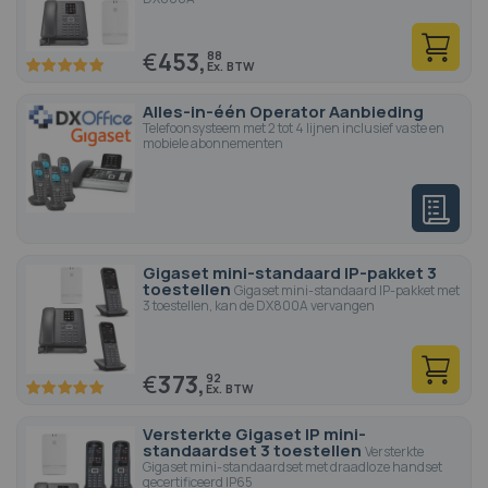
€
453,
88
100
100
% of
Alles-in-één Operator Aanbieding
Telefoonsysteem met 2 tot 4 lijnen inclusief vaste en
mobiele abonnementen
Gigaset mini-standaard IP-pakket 3
toestellen
Gigaset mini-standaard IP-pakket met
3 toestellen, kan de DX800A vervangen
€
373,
92
100
100
% of
Versterkte Gigaset IP mini-
standaardset 3 toestellen
Versterkte
Gigaset mini-standaardset met draadloze handset
gecertificeerd IP65