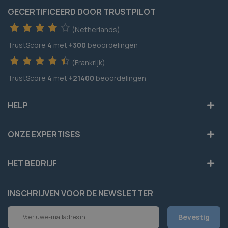
GECERTIFICEERD DOOR TRUSTPILOT
(Netherlands)
TrustScore
4
met
+300
beoordelingen
(Frankrijk)
TrustScore
4
met
+21400
beoordelingen
HELP
ONZE EXPERTISES
HET BEDRIJF
INSCHRIJVEN VOOR DE NEWSLETTER
Abonneer
Bevestig
u