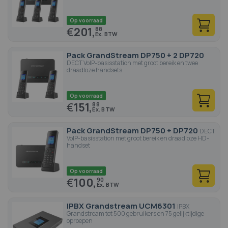
Op voorraad
€
201,
88
Pack GrandStream DP750 + 2 DP720
DECT VoIP-basisstation met groot bereik en twee
draadloze handsets
Op voorraad
€
151,
88
Pack GrandStream DP750 + DP720
DECT
VoIP-basisstation met groot bereik en draadloze HD-
handset
Op voorraad
€
100,
90
IPBX Grandstream UCM6301
IPBX
Grandstream tot 500 gebruikers en 75 gelijktijdige
oproepen