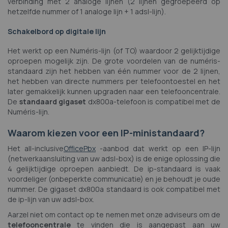
verbinding met 2 analoge lijnen (2 lijnen gegroepeerd op
hetzelfde nummer of 1 analoge lijn + 1 adsl-lijn).
Schakelbord op digitale lijn
Het werkt op een Numéris-lijn (of TO) waardoor 2 gelijktijdige
oproepen mogelijk zijn. De grote voordelen van de numéris-
standaard zijn het hebben van één nummer voor de 2 lijnen,
het hebben van directe nummers per telefoontoestel en het
later gemakkelijk kunnen upgraden naar een telefooncentrale.
De
standaard gigaset
dx800a-telefoon is compatibel met de
Numéris-lijn.
Waarom kiezen voor een IP-ministandaard?
Het all-inclusive
OfficePbx
-aanbod dat werkt op een IP-lijn
(netwerkaansluiting van uw adsl-box) is de enige oplossing die
4 gelijktijdige oproepen aanbiedt. De ip-standaard is vaak
voordeliger (onbeperkte communicatie) en je behoudt je oude
nummer. De gigaset dx800a standaard is ook compatibel met
de ip-lijn van uw adsl-box.
Aarzel niet om contact op te nemen met onze adviseurs om de
telefooncentrale
te vinden die is aangepast aan uw