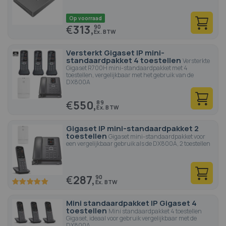
Op voorraad
€
313,
90
Versterkt Gigaset IP mini-
standaardpakket 4 toestellen
Versterkte
Gigaset R700H mini-standaardpakket met 4
toestellen, vergelijkbaar met het gebruik van de
DX800A
€
550,
89
Gigaset IP mini-standaardpakket 2
toestellen
Gigaset mini-standaardpakket voor
een vergelijkbaar gebruik als de DX800A, 2 toestellen
€
287,
90
100
100
% of
Mini standaardpakket IP Gigaset 4
toestellen
Mini standaardpakket 4 toestellen
Gigaset, ideaal voor gebruik vergelijkbaar met de
DX800A