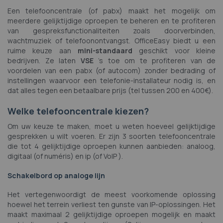
Een telefooncentrale (of pabx) maakt het mogelijk om
meerdere gelijktijdige oproepen te beheren en te profiteren
van gespreksfunctionaliteiten zoals doorverbinden,
wachtmuziek of telefoonontvangst. OfficeEasy biedt u een
ruime keuze aan
mini-standaard
geschikt voor kleine
bedrijven. Ze laten
VSE
's toe om te profiteren van de
voordelen van een pabx (of autocom) zonder bedrading of
instellingen waarvoor een telefonie-installateur nodig is, en
dat alles tegen een betaalbare prijs (tel tussen 200 en 400€).
Welke telefooncentrale kiezen?
Om uw keuze te maken, moet u weten hoeveel gelijktijdige
gesprekken u wilt voeren. Er zijn 3 soorten telefooncentrale
die tot 4 gelijktijdige oproepen kunnen aanbieden: analoog,
digitaal (of numéris) en ip (of VoIP ).
Schakelbord op analoge lijn
Het vertegenwoordigt de meest voorkomende oplossing
hoewel het terrein verliest ten gunste van IP-oplossingen. Het
maakt maximaal 2 gelijktijdige oproepen mogelijk en maakt