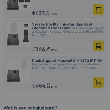
€
437,
91
Versterkte IP mini-standaardset
Gigaset 2 toestellen
Mini-standaard Gigaset
2 toestellen met versterkte handset gecertificeerd IP65
R700h pro
€
324,
70
Pack Gigaset Maxwell C + N870 IP PRO
Deze set bevat de Gigaset Maxwell C compatibel met
DECT-technologie + de DECT N870 IP PRO-basis.
€
464,
76
Wat is een schakelbord?