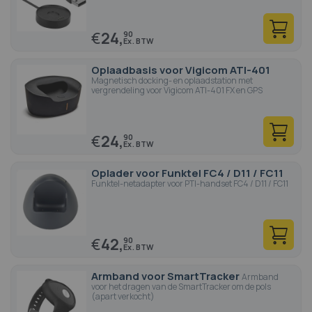
€
24,
90
Oplaadbasis voor Vigicom ATI-401
Magnetisch docking- en oplaadstation met
vergrendeling voor Vigicom ATI-401 FX en GPS
€
24,
90
Oplader voor Funktel FC4 / D11 / FC11
Funktel-netadapter voor PTI-handset FC4 / D11 / FC11
€
42,
90
Armband voor SmartTracker
Armband
voor het dragen van de SmartTracker om de pols
(apart verkocht)