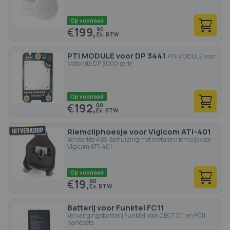
Op voorraad
€
199,
90
PTI MODULE voor DP 3441
PTI MODULE voor
Motorola DP 3000 serie
Op voorraad
€
192,
00
Riemcliphoesje voor Vigicom ATI-401
Versterkte ABS-behuizing met metalen riemclip voor
Vigicom ATI-401
Op voorraad
€
19,
90
Batterij voor Funktel FC11
Vervangingsbatterij Funktel voor DECT D11 en FC11
handsets