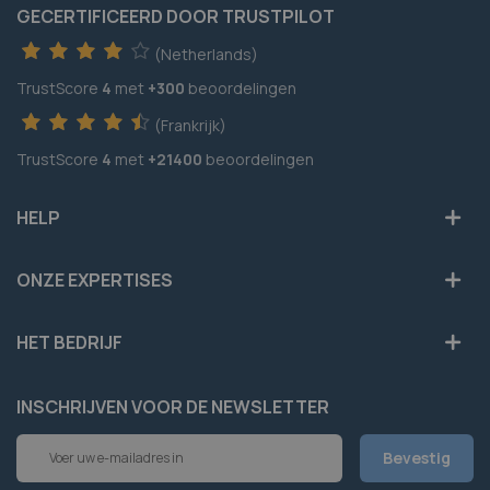
GECERTIFICEERD DOOR TRUSTPILOT
(Netherlands)
TrustScore
4
met
+300
beoordelingen
(Frankrijk)
TrustScore
4
met
+21400
beoordelingen
HELP
ONZE EXPERTISES
HET BEDRIJF
INSCHRIJVEN VOOR DE NEWSLETTER
Abonneer
Bevestig
u
op