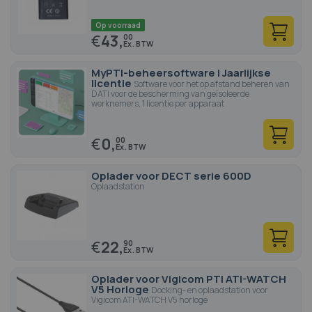
Op voorraad
€
43,
00
MyPTI-beheersoftware | Jaarlijkse
licentie
Software voor het op afstand beheren van
DATI voor de bescherming van geïsoleerde
werknemers, 1 licentie per apparaat
€
0,
00
Oplader voor DECT serie 600D
Oplaadstation
€
22,
90
Oplader voor Vigicom PTI ATI-WATCH
V5 Horloge
Docking- en oplaadstation voor
Vigicom ATI-WATCH V5 horloge