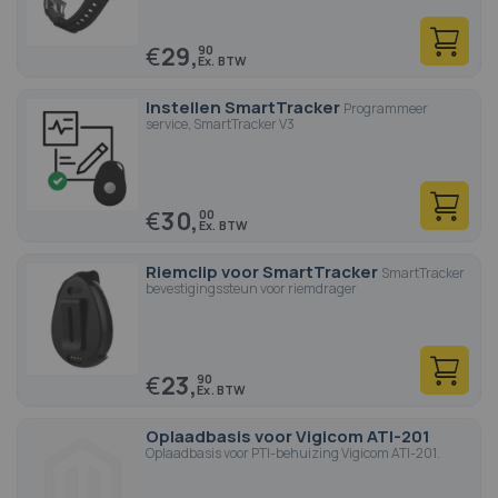
€
29,
90
Instellen SmartTracker
Programmeer
service, SmartTracker V3
€
30,
00
Riemclip voor SmartTracker
SmartTracker
bevestigingssteun voor riemdrager
€
23,
90
Oplaadbasis voor Vigicom ATI-201
Oplaadbasis voor PTI-behuizing Vigicom ATI-201.