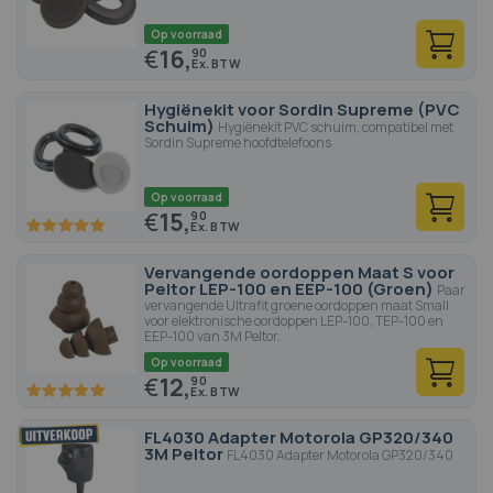
Op voorraad
€
16,
90
Hygiënekit voor Sordin Supreme (PVC
Schuim)
Hygiënekit PVC schuim, compatibel met
Sordin Supreme hoofdtelefoons
Op voorraad
€
15,
90
100
100
% of
Vervangende oordoppen Maat S voor
Peltor LEP-100 en EEP-100 (Groen)
Paar
vervangende Ultrafit groene oordoppen maat Small
voor elektronische oordoppen LEP-100, TEP-100 en
EEP-100 van 3M Peltor.
Op voorraad
€
12,
90
100
100
% of
FL4030 Adapter Motorola GP320/340
3M Peltor
FL4030 Adapter Motorola GP320/340