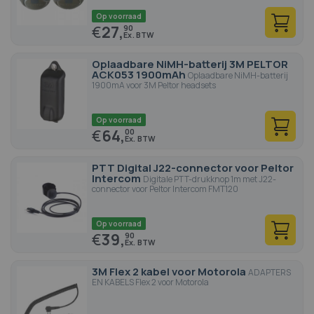
Op voorraad
€
27,
90
Oplaadbare NiMH-batterij 3M PELTOR
ACK053 1900mAh
Oplaadbare NiMH-batterij
1900mA voor 3M Peltor headsets
Op voorraad
€
64,
00
PTT Digital J22-connector voor Peltor
Intercom
Digitale PTT-drukknop 1m met J22-
connector voor Peltor Intercom FMT120
Op voorraad
€
39,
90
3M Flex 2 kabel voor Motorola
ADAPTERS
EN KABELS Flex 2 voor Motorola