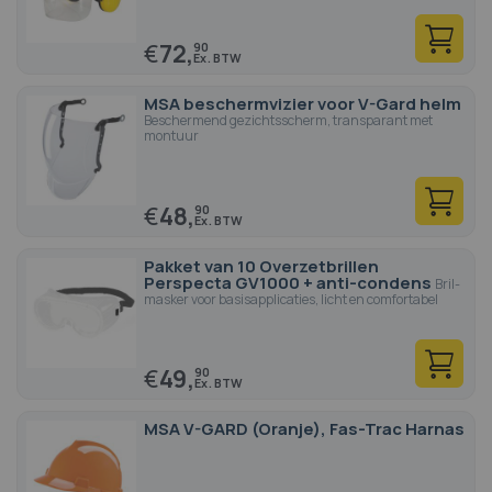
€
72,
90
MSA beschermvizier voor V-Gard helm
Beschermend gezichtsscherm, transparant met
montuur
€
48,
90
Pakket van 10 Overzetbrillen
Perspecta GV1000 + anti-condens
Bril-
masker voor basisapplicaties, licht en comfortabel
€
49,
90
MSA V-GARD (Oranje), Fas-Trac Harnas