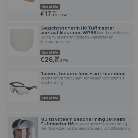
End of life
€
17,
90
Gezichtsscherm H8 Tuffmaster
acetaat kleurloos WP98
Kleurloos vizier voor
H8 helm, bescherming tegen vloeistoffen en
chemische stoffen
End of life
€
26,
90
Racers, heldere lens + anti-condens
Beschermbril met dynamisch design voor optimale
bescherming
End of life
Multisysteem bescherming 3M helm
Tuffmaster H8
Volledige gezichtsbescherming,
kleurloos vizier, verstelbare ratelband, schokbestendig