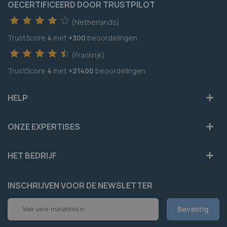
GECERTIFICEERD DOOR TRUSTPILOT
(Netherlands)
TrustScore
4
met
+300
beoordelingen
(Frankrijk)
TrustScore
4
met
+21400
beoordelingen
HELP
ONZE EXPERTISES
HET BEDRIJF
INSCHRIJVEN VOOR DE NEWSLETTER
Abonneer
Bevestig
u
op