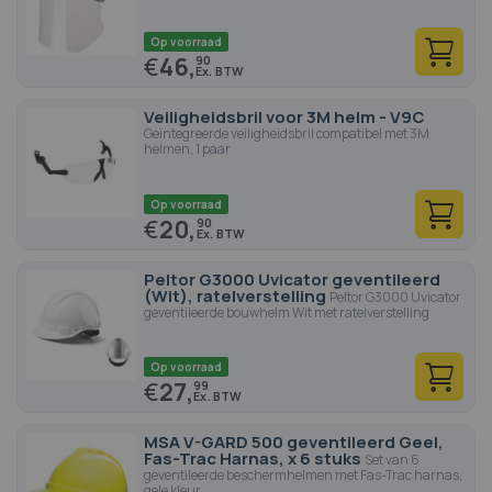
Op voorraad
€
46,
90
Veiligheidsbril voor 3M helm - V9C
Geïntegreerde veiligheidsbril compatibel met 3M
helmen, 1 paar
Op voorraad
€
20,
90
Peltor G3000 Uvicator geventileerd
(Wit), ratelverstelling
Peltor G3000 Uvicator
geventileerde bouwhelm Wit met ratelverstelling
Op voorraad
€
27,
99
MSA V-GARD 500 geventileerd Geel,
Fas-Trac Harnas, x 6 stuks
Set van 6
geventileerde beschermhelmen met Fas-Trac harnas,
gele kleur