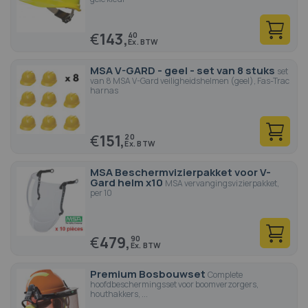
€
143,
40
MSA V-GARD - geel - set van 8 stuks
set
van 8 MSA V-Gard veiligheidshelmen (geel), Fas-Trac
harnas
€
151,
20
MSA Beschermvizierpakket voor V-
Gard helm x10
MSA vervangingsvizierpakket,
per 10
€
479,
90
Premium Bosbouwset
Complete
hoofdbeschermingsset voor boomverzorgers,
houthakkers, ...