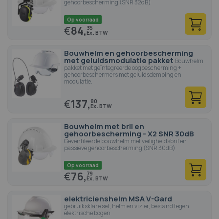
gehoorbescherming (SNR 32dB)
Op voorraad
€
84,
35
Bouwhelm en gehoorbescherming
met geluidsmodulatie pakket
Bouwhelm
pakket met geïntegreerde oogbescherming +
gehoorbeschermers met geluidsdemping en
modulatie.
€
137,
80
Bouwhelm met bril en
gehoorbescherming - X2 SNR 30dB
Geventileerde bouwhelm met veiligheidsbril en
passieve gehoorbescherming (SNR 30dB)
Op voorraad
€
76,
79
elektricienshelm MSA V-Gard
gebruiksklare set, helm en vizier, bestand tegen
elektrische bogen