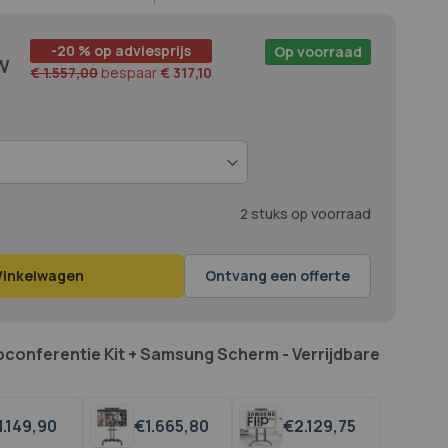
-20 % op adviesprijs
Op voorraad
€ 1.557,00
bespaar
€ 317,10
2 stuks op voorraad
Winkelwagen
Ontvang een offerte
oconferentie Kit + Samsung Scherm - Verrijdbare
1.149,
90
€
1.665,
80
€
2.129,
75