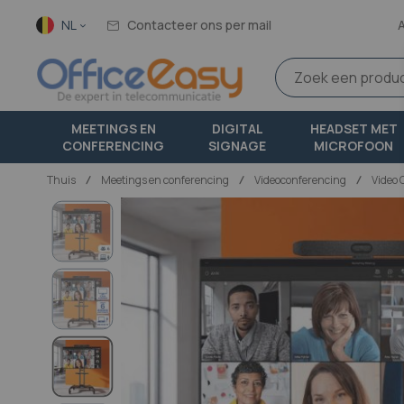
Taal
NL
Contacteer ons per mail
MEETINGS EN
DIGITAL
HEADSET MET
CONFERENCING
SIGNAGE
MICROFOON
Thuis
meetings en conferencing
Videoconferencing
Video 
Ga
naar
het
einde
van
de
afbeeldingen-
gallerij