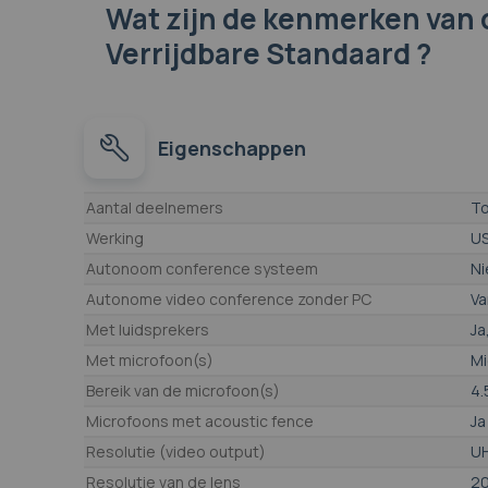
Wat zijn de kenmerken
van 
Verrijdbare Standaard ?
Eigenschappen
Eigenschappen
Aantal deelnemers
To
Werking
U
Autonoom conference systeem
Ni
Autonome video conference zonder PC
Va
Met luidsprekers
Ja
Met microfoon(s)
Mi
Bereik van de microfoon(s)
4.
Microfoons met acoustic fence
Ja
Resolutie (video output)
UH
Resolutie van de lens
2