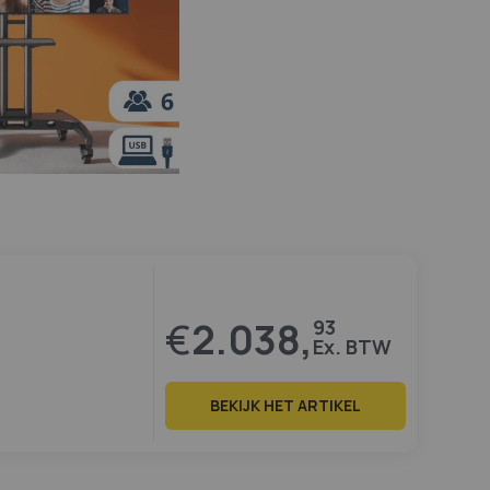
€
2.038,
93
BEKIJK HET ARTIKEL