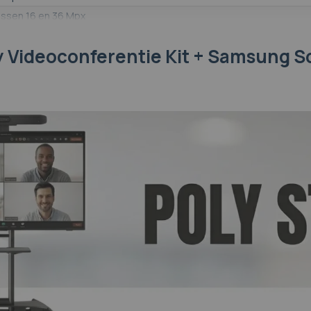
ssen 16 en 36 Mpx
0°
y Videoconferentie Kit + Samsung S
0° tot 150°
, ePTZ (digitaal)
en optische zoom
, auto (AutoFraming), Ja, manueel
, Speaker tracking
, smart gallery
, kit met scherm op rolstandaard
mpel scherm
anueel
roomnet
crosoft Teams certified, Zoom certified, Google Meet certified