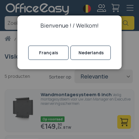
Taal
Account
Zoe
Bienvenue ! / Welkom!
Thuis
visionect
Français
Nederlands
Visionect
5
producten
Sorteer op
Wandmontagesysteem 6 inch
Veilig
montagesysteem voor uw Joan Manager en Executive
reserveringsschermen
Op voorraad
€
149,
90