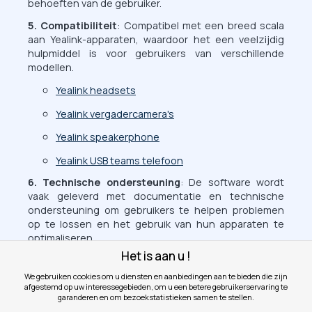
behoeften van de gebruiker.
5. Compatibiliteit
: Compatibel met een breed scala
aan Yealink-apparaten, waardoor het een veelzijdig
hulpmiddel is voor gebruikers van verschillende
modellen.
Yealink headsets
Yealink vergadercamera's
Yealink speakerphone
Yealink USB teams telefoon
6. Technische ondersteuning
: De software wordt
vaak geleverd met documentatie en technische
ondersteuning om gebruikers te helpen problemen
op te lossen en het gebruik van hun apparaten te
optimaliseren.
Het is aan u !
We gebruiken cookies om u diensten en aanbiedingen aan te bieden die zijn
afgestemd op uw interessegebieden, om u een betere gebruikerservaring te
garanderen en om bezoekstatistieken samen te stellen.