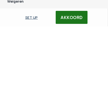
Weigeren
AKKOORD
SET UP
Download Yealink USB
connect