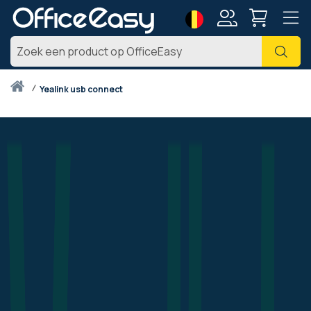
Taal
Account
Zoe
Thuis
yealink usb connect