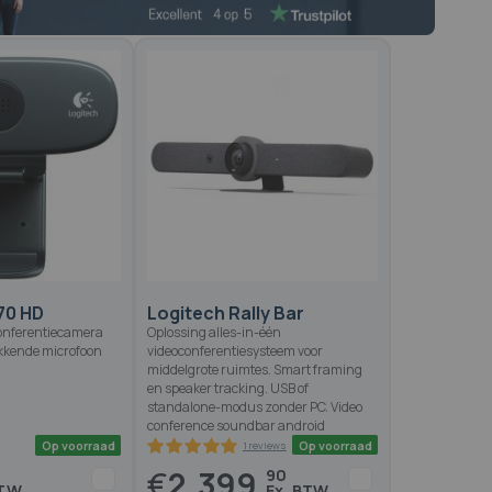
70 HD
Logitech Rally Bar
conferentiecamera
Oplossing alles-in-één
kkende microfoon
videoconferentiesysteem voor
middelgrote ruimtes. Smart framing
en speaker tracking. USB of
standalone-modus zonder PC. Video
conference soundbar android
€
2.399,
90