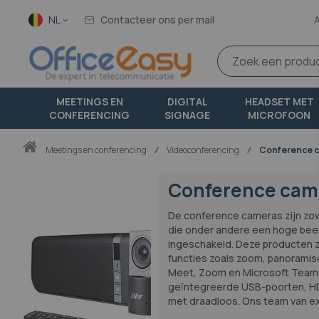
Taal
NL
Contacteer ons per mail
MEETINGS EN
DIGITAL
HEADSET MET
CONFERENCING
SIGNAGE
MICROFOON
Thuis
meetings en conferencing
Videoconferencing
Conference 
Conference cam
De conference cameras zijn zow
die onder andere een hoge beeld
ingeschakeld. Deze producten z
functies zoals zoom, panoramisc
Meet, Zoom en Microsoft Teams
geïntegreerde USB-poorten, HDM
met draadloos. Ons team van exp