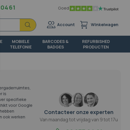
 04 61
Goed
Zoek
Zoek
Account
Winkelwagen
E
MOBIELE
BARCODES &
REFURBISHED
TELEFONIE
BADGES
PRODUCTEN
vergaderruimtes,
r is
ver specifieke
chikt voor Google
 hebben
Contacteer onze experten
en ook werken
Van maandag tot vrijdag van 9 tot 17u