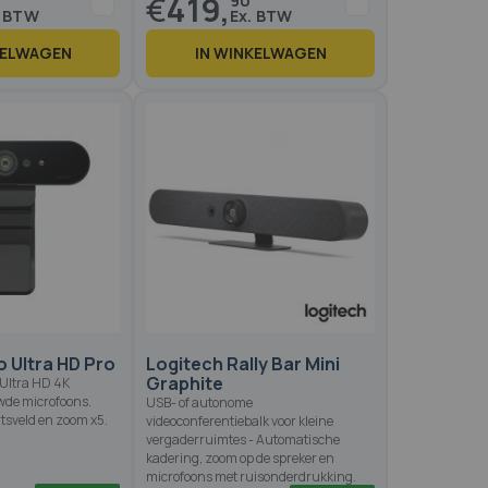
€
419,
90
KELWAGEN
IN WINKELWAGEN
Op voorraad
Op voo
o Ultra HD Pro
Logitech Rally Bar Mini
Graphite
 Ultra HD 4K
de microfoons.
USB- of autonome
tsveld en zoom x5.
videoconferentiebalk voor kleine
vergaderruimtes - Automatische
kadering, zoom op de spreker en
microfoons met ruisonderdrukking.