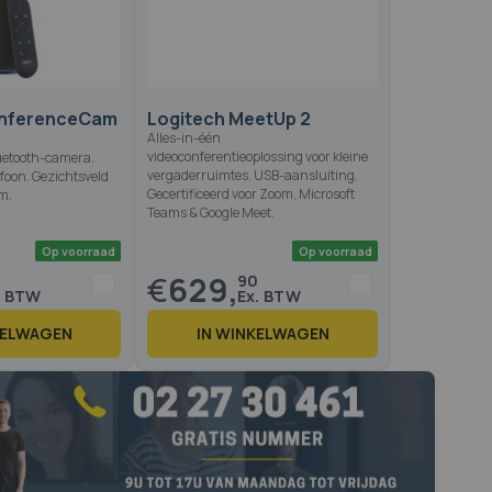
onferenceCam
Logitech MeetUp 2
Alles-in-één
videoconferentieoplossing voor kleine
luetooth-camera.
vergaderruimtes. USB-aansluiting.
oon. Gezichtsveld
Gecertificeerd voor Zoom, Microsoft
m.
Teams & Google Meet.
€
629,
90
KELWAGEN
IN WINKELWAGEN
Op voorraad
Op voo