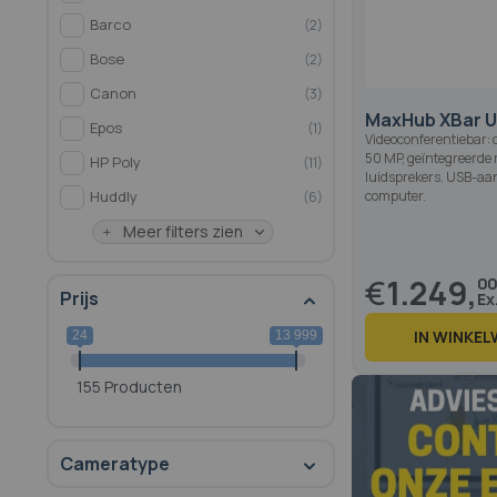
Barco
2
Bose
2
Canon
3
MaxHub XBar 
Epos
1
Videoconferentiebar: 
50 MP, geïntegreerde
HP Poly
11
luidsprekers. USB-aa
Huddly
computer.
6
Meer filters zien
€
1.249,
0
Prijs
IN WINKE
24
13 999
155 Producten
Cameratype