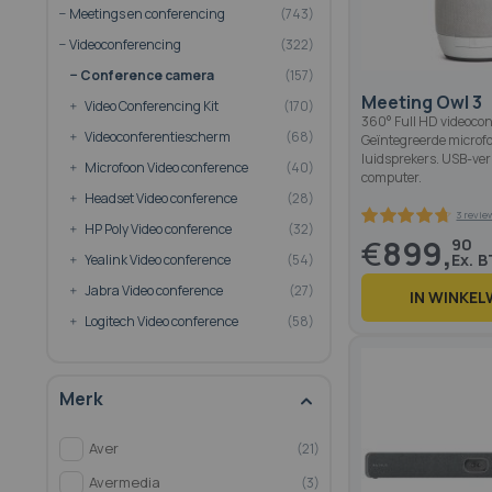
Meetings en conferencing
743
Videoconferencing
322
Conference camera
157
Meeting Owl 3
Video Conferencing Kit
170
360° Full HD videocon
Videoconferentiescherm
68
Geïntegreerde microf
luidsprekers. USB-ve
Microfoon Video conference
40
computer.
Headset Video conference
28
HP Poly Video conference
32
€
899,
90
Yealink Video conference
54
Jabra Video conference
27
IN WINKE
Logitech Video conference
58
93.4
100
% of
Merk
Aver
21
Avermedia
3