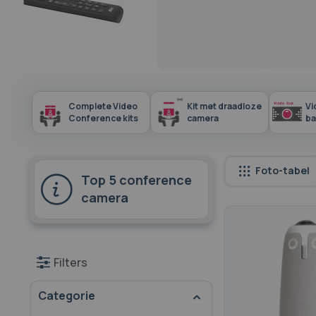
Complete Video
Kit met draadloze
Vi
Conference kits
camera
ba
Foto-tabel
Top 5 conference
camera
Filters
Categorie