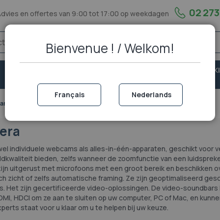
02 273
Advies en offertes van 9:00 tot 17:00 op weekdagen
Bienvenue ! / Welkom!
VASTE
VEILIGHEID &
PORTOFOON EN WALKI
TELEFONIE
BESCHERMING
TALKIE
Français
Nederlands
camera
era
el individuele webcams als alles-in-één-apparaten, geschikt voor 
kwaliteit bieden, zelfs wanneer de zoomfunctie van een luidspreke
ijn uitgerust met microfoons met een groot bereik en beschikken o
h zicht of zelfs automatische framing. Ze zijn geoptimaliseerd ges
. Het zijn gecertificeerde video-oplossingen. De video-soundbars
I, HDCI om ze aan te sluiten op uw computer, PC of Mac, en kunn
erts staat voor u klaar om u te helpen bij uw keuze.