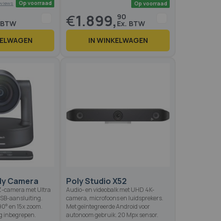
€
1.899,
90
KELWAGEN
IN WINKELWAGEN
Op voorraad
Op voo
1 reviews
lly Camera
Poly Studio X52
00
100
 of
-camera met Ultra
Audio- en videobalk met UHD 4K-
USB-aansluiting.
camera, microfoons en luidsprekers.
90° en 15x zoom.
Met geïntegreerde Android voor
g inbegrepen.
autonoom gebruik. 20 Mpx sensor.