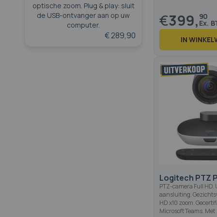
optische zoom. Plug & play: sluit
€
399,
de USB-ontvanger aan op uw
90
computer.
€ 289,90
IN WINKE
Logitech PTZ P
PTZ-camera Full HD. 
aansluiting. Gezichts
HD x10 zoom. Gecertif
Microsoft Teams. Met