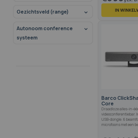
IN WINKE
Gezichtsveld (range)
Autonoom conference
systeem
90
100
% of
Barco ClickSha
Core
Draadloze alles-in-é
videoconferentiebar. I
USB-dongle. 6 beamf
microfoons met een be