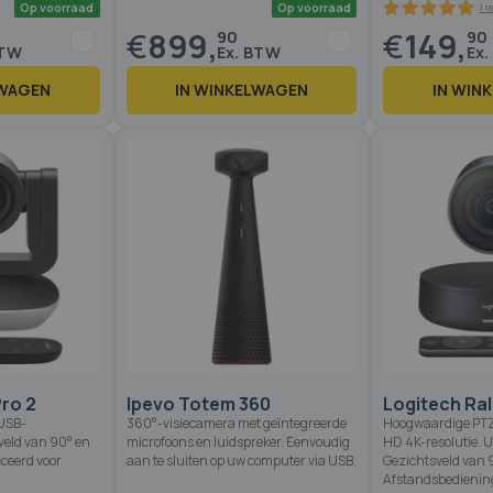
€
899,
€
149,
90
90
LWAGEN
IN WINKELWAGEN
IN WIN
Op voorraad
Op voorraad
ro 2
Ipevo Totem 360
Logitech Ra
1
%
USB-
360°-visiecamera met geïntegreerde
Hoogwaardige PTZ
veld van 90° en
microfoons en luidspreker. Eenvoudig
HD 4K-resolutie. 
iceerd voor
aan te sluiten op uw computer via USB.
Gezichtsveld van 
Afstandsbedienin