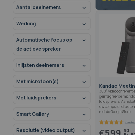
Aantal deelnemers
Werking
Automatische focus op
de actieve spreker
Inlijsten deelnemers
Met microfoon(s)
Kandao Meetin
360° videoconferent
geïntegreerde microf
Met luidsprekers
luidsprekers. Aanslui
uw computer of auto
met de Google Store.
Smart Gallery
Resolutie (video output)
€
599,
90