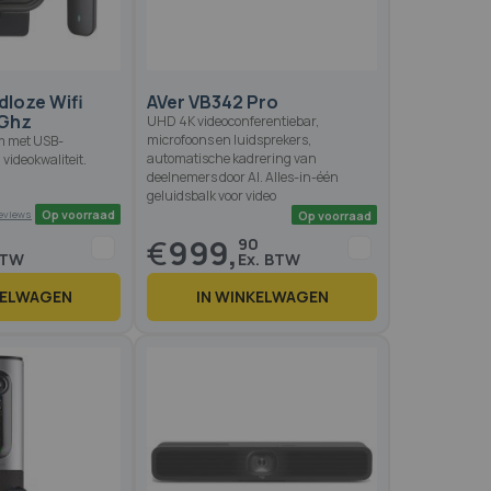
dloze Wifi
AVer VB342 Pro
Ghz
UHD 4K videoconferentiebar,
microfoons en luidsprekers,
m met USB-
automatische kadrering van
 videokwaliteit.
deelnemers door AI. Alles-in-één
geluidsbalk voor video
€
999,
90
KELWAGEN
IN WINKELWAGEN
Op voorraad
Op voo
3 reviews
3.4
100
 of