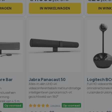
LWAGEN
IN WINKELWAGEN
IN WIN
Op voorraad
Op voorraad
4 reviews
re Bar
Jabra Panacast 50
Logitech B
Alles-in-één UHD 4K
Full HD videoconf
videoconferentiebalk met kunstmatige
omnidirectionele 
én
intelligentie en panoramisch 4K
ruisonderdrukking
nclusief een
gezichtsveld van 180°
orming-
reik van 4,5 m.