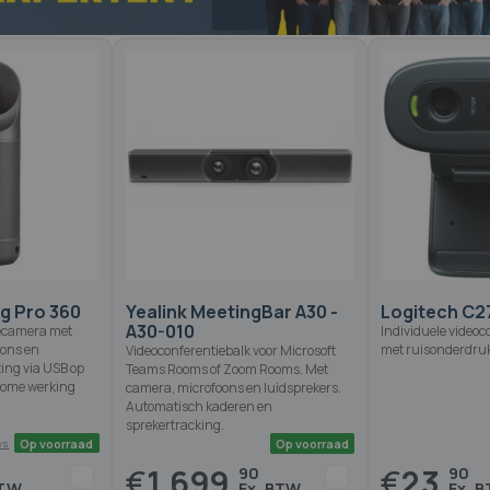
g Pro 360
Yealink MeetingBar A30 -
Logitech C2
A30-010
iecamera met
Individuele video
oons en
met ruisonderdru
Videoconferentiebalk voor Microsoft
ting via USB op
Teams Rooms of Zoom Rooms. Met
nome werking
camera, microfoons en luidsprekers.
Automatisch kaderen en
sprekertracking.
€
1.699,
€
23,
90
90