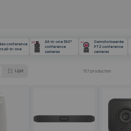
All-in-one 360°
Gemotoriseerde
deo conference
conference
PTZ conference
rs all-in-one
cameras
cameras
Lijst
157
producten