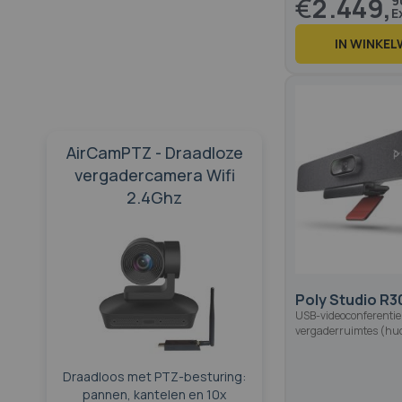
€
2.449,
9
IN WINKE
AirCamPTZ - Draadloze
vergadercamera Wifi
2.4Ghz
Poly Studio R3
USB-videoconferentieb
vergaderruimtes (hud
Draadloos met PTZ-besturing:
pannen, kantelen en 10x