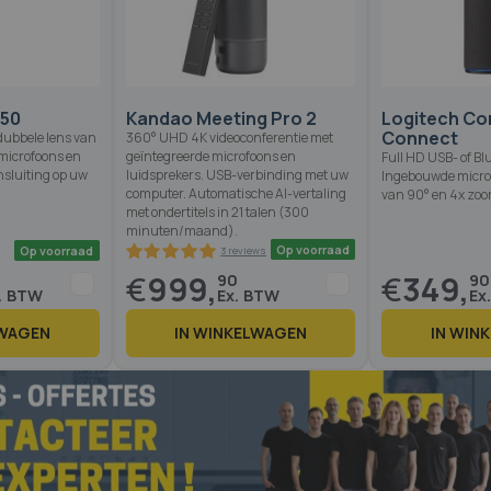
U50
Kandao Meeting Pro 2
Logitech C
Connect
dubbele lens van
360° UHD 4K videoconferentie met
 microfoons en
geïntegreerde microfoons en
Full HD USB- of B
nsluiting op uw
luidsprekers. USB-verbinding met uw
Ingebouwde microf
computer. Automatische AI-vertaling
van 90° en 4x zoo
met ondertitels in 21 talen (300
minuten/maand).
€
999,
€
349,
0
90
90
LWAGEN
IN WINKELWAGEN
IN WIN
Op voorraad
Op voorraad
3 reviews
100
100
% of