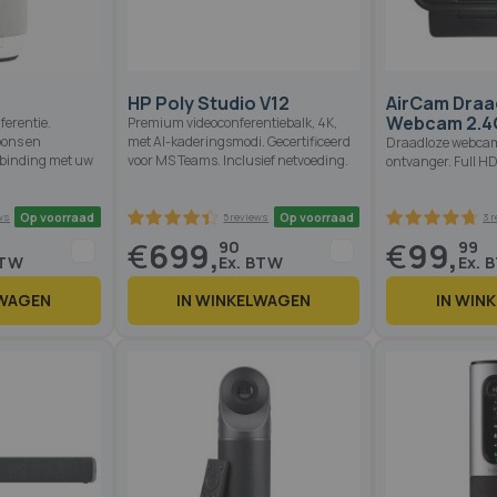
HP Poly Studio V12
AirCam Draa
Webcam 2.4
ferentie.
Premium videoconferentiebalk, 4K,
oons en
met AI-kaderingsmodi. Gecertificeerd
Draadloze webca
rbinding met uw
voor MS Teams. Inclusief netvoeding.
ontvanger. Full HD
€
699,
€
99,
90
99
LWAGEN
IN WINKELWAGEN
IN WIN
Op voorraad
Op voorraad
3 reviews
5 reviews
88
100
9
% of
%