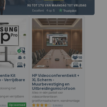
82.2
100
% of
ntie Kit
HP Videoconferentiekit +
 - Verrijdbare
XL Scherm -
Muurbevestiging en
Uitbreidingsmicrofoon
plossing met
Alles-in-één pakket voor
tang en verrijdbare
videoconferentie en
grootformaatscherm, wandmontage