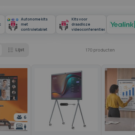
Autonome kits
Kits voor
c
met
draadloze
controletablet
videoconferenties
Lijst
170
producten