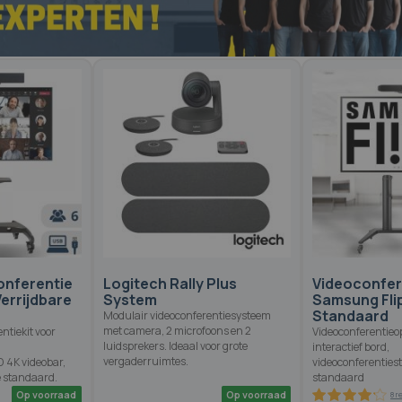
82.6
100
% of
onferentie
Logitech Rally Plus
Videoconfere
Verrijdbare
System
Samsung Flip
Standaard
Modulair videoconferentiesysteem
met camera, 2 microfoons en 2
ntiekit voor
Videoconferentieo
luidsprekers. Ideaal voor grote
interactief bord,
vergaderruimtes.
 4K videobar,
videoconferenties
e standaard.
standaard