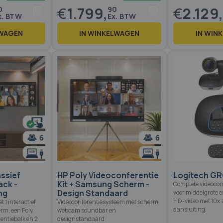
€
1.799,
€
2.129
0
90
LWAGEN
IN WINKELWAGEN
IN WIN
Op voorraad
Op voorraad
8
%
assief
HP Poly Videoconferentie
Logitech G
ack -
Kit + Samsung Scherm -
Complete videoco
ng
Design Standaard
voor middelgrote e
HD-video met 10x
 1 interactief
Videoconferentiesysteem met scherm,
aansluiting.
erm, een Poly
webcam soundbar en
entiebalk en 2
designstandaard