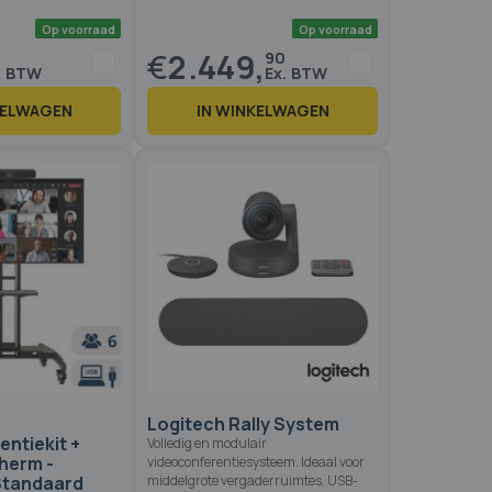
€
2.449,
90
KELWAGEN
IN WINKELWAGEN
Op voorraad
Op voo
Logitech Rally System
ntiekit +
Volledig en modulair
herm -
videoconferentiesysteem. Ideaal voor
 Standaard
middelgrote vergaderruimtes. USB-