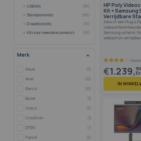
HP Poly Videoc
product
USB kits
61
Kit + Samsung 
product
Standalone kits
85
Verrijdbare St
Alles-in-één Plug & Pl
product
Draadloze kits
31
videoconferentiesyst
product
Kits voor meerdere camera's
10
Samsung-scherm, Po
webcam en verrijdbar
Merk
€
1.239,
9
Asus
3
Aver
10
IN WINKE
Barco
10
Bose
1
82.6
100
% of
Cisco
5
Crestron
1
DTEN
1
Fanvil
2