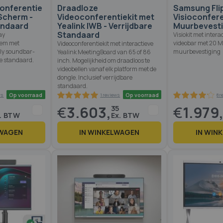
onferentie
Draadloze
Samsung Fli
Scherm -
Videoconferentiekit met
Visioconferen
andaard
Yealink IWB - Verrijdbare
Muurbevesti
Standaard
ay
Visiokit met intera
eem met
videobar met 20 M
Videoconferentiekit met interactieve
ly soundbar-
muurbevestiging
Yealink MeetingBoard van 65 of 86
e standaard.
inch. Mogelijkheid om draadloos te
videobellen vanaf elk platform met de
dongle. Inclusief verrijdbare
standaard.
€
3.603,
€
1.979
0
35
LWAGEN
IN WINKELWAGEN
IN WIN
Op voorraad
Op voorraad
8 reviews
1 reviews
100
100
8
% of
%