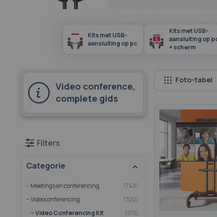
Kits met USB-
Kits met USB-
aansluiting op p
aansluiting op pc
+ scherm
Foto-tabel
Video conference,
complete gids
Filters
Categorie
Meetings en conferencing
743
Videoconferencing
322
Video Conferencing Kit
170