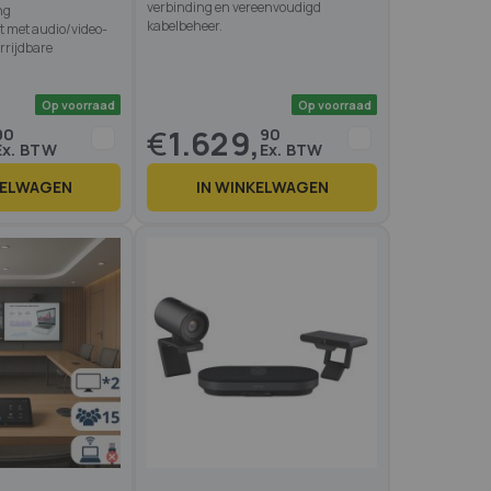
verbinding en vereenvoudigd
ng
kabelbeheer.
t met audio/video-
rrijdbare
€
1.629,
90
90
KELWAGEN
IN WINKELWAGEN