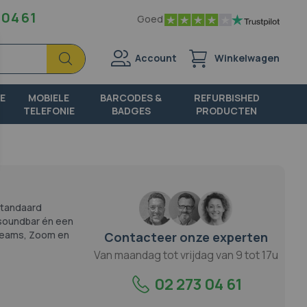
 04 61
Goed
Zoek
Zoek
Account
Winkelwagen
E
MOBIELE
BARCODES &
REFURBISHED
TELEFONIE
BADGES
PRODUCTEN
 standaard
soundbar én een
 Teams, Zoom en
Contacteer onze experten
Van maandag tot vrijdag van 9 tot 17u
02 273 04 61