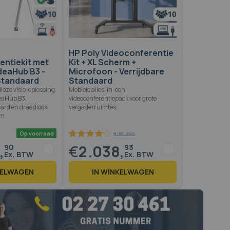
HP Poly Videoconferentie
entiekit met
Kit + XL Scherm +
deaHub B3 -
Microfoon - Verrijdbare
 Standaard
Standaard
loze visio-oplossing
Mobiele alles-in-één
eaHub B3,
videoconferentiepack voor grote
aard en draadloos
vergaderruimtes.
m.
,
€
2.038,
90
93
KELWAGEN
IN WINKELWAGEN
Op voorraad
9 reviews