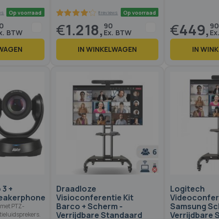
€
1.218,
€
449,
0
90
90
LWAGEN
IN WINKELWAGEN
IN WIN
Op voorraad
Op voorraad
7 reviews
8 reviews
82.6
100
% of
 3 +
Draadloze
Logitech
peakerphone
Visioconferentie Kit
Videoconfere
Barco + Scherm -
Samsung Sc
 met PTZ-
Verrijdbare Standaard
Verrijdbare
ieluidsprekers.