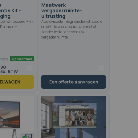
p
Maatwerk
tie Kit -
vergaderruimte-
ging
uitrusting
ctief whiteboard + 4K
Audiovisuele integratiedienst: studie
P sensor +
en offerte voor apparatuur met of
zonder installatie voor uw
vergaderruimte
,
90
KELWAGEN
Een offerte aanvragen
Op voorraad
8 reviews
2.6
100
 of