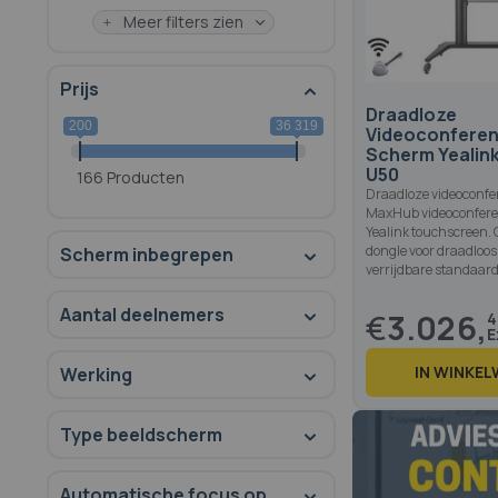
Meer filters zien
Prijs
Draadloze
200
36 319
Videoconferent
Scherm Yealin
U50
166 Producten
Draadloze videoconfer
MaxHub videoconfere
Yealink touchscreen. 
dongle voor draadloos
Scherm inbegrepen
verrijdbare standaard
Aantal deelnemers
€
3.026,
4
IN WINKE
Werking
Type beeldscherm
Automatische focus op