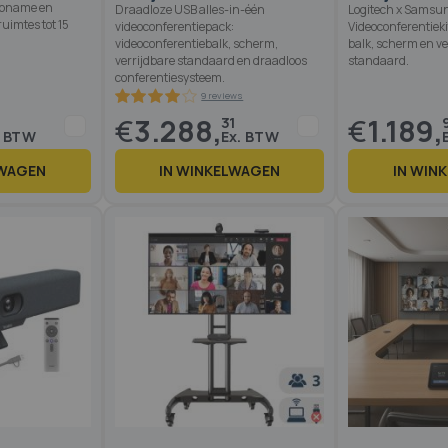
sopname en
Draadloze USB alles-in-één
Logitech x Samsu
uimtes tot 15
videoconferentiepack:
Videoconferentieki
videoconferentiebalk, scherm,
balk, scherm en ve
verrijdbare standaard en draadloos
standaard.
conferentiesysteem.
€
3.288,
€
1.189,
31
LWAGEN
IN WINKELWAGEN
IN WIN