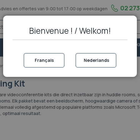
02 273
Advies en offertes van 9:00 tot 17:00 op weekdagen
Bienvenue ! / Welkom!
VASTE
VEILIGHEID &
PORTOFOON EN WALKI
TELEFONIE
BESCHERMING
TALKIE
Français
Nederlands
erencing
Videoconferencing
Video Conferencing Kit
ing Kit
lare videoconferentie kits die direct inzetbaar zijn in huddle rooms,
ooms. Elk pakket bevat een beeldscherm, hoogwaardige camera of 
llemaal volledig afgestemd op populaire platforms zoals Microsoft
 optimaal resultaat.