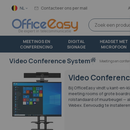
Taal
NL
Contacteer ons per mail
MEETINGS EN
DIGITAL
HEADSET MET
CONFERENCING
SIGNAGE
MICROFOON
Video Conference System
Thuis
meetings en conf
Video Conferenc
Bij OfficeEasy vindt u kant-en-k
meeting rooms of grote boardr
rolstandaard of muurbeugel — a
Webex. Eenvoudig te installeren,