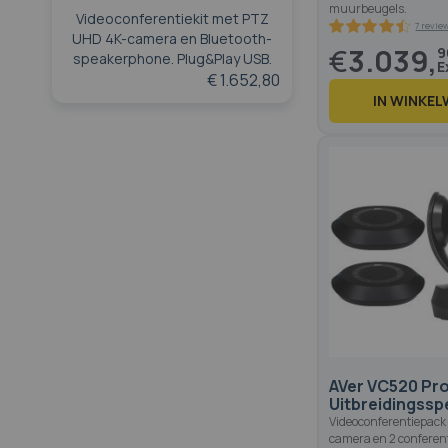
muurbeugels.
Videoconferentiekit met PTZ
UHD 4K-camera en Bluetooth-
€
3.039,
9
speakerphone. Plug&Play USB.
€ 1.652,80
IN WINKE
88.6
100
% of
AVer VC520 Pro
Uitbreidingss
Videoconferentiepack
camera en 2 conferent