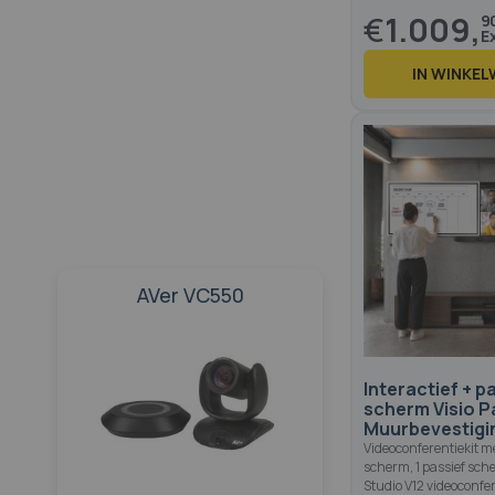
€
1.009,
9
IN WINKE
AVer VC550
Interactief + p
scherm Visio P
Muurbevestigi
Videoconferentiekit met
scherm, 1 passief sch
Studio V12 videoconfer