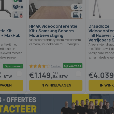
HP 4K Videoconferentie
Draadloze
ie Kit
Kit + Samsung Scherm -
Videoconfer
k + MaxHub
Muurbevestiging
TBI Huawei I
Verrijdbare
Videoconferentiesysteem met scherm,
camera, soundbar en muurbeugels
entiekit met
Alles-in-één draad
ntiebalk en
met TBI Huawei Id
Geleverd met een
verrijdbare stand
 delen en een
schermdeelsystee
.
€
1.149,
€
4.039
1
90
LWAGEN
IN WINKELWAGEN
IN WIN
Op voorraad
Op voorraad
8 reviews