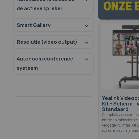
de actieve spreker
Smart Gallery
Resolutie (video output)
Autonoom conference
systeem
Yealink Videoc
Kit + Scherm - 
Standaard
Complete videoconfere
kleine en middelgrote
vergaderruimtes. UHD
scherm en verrijdbar