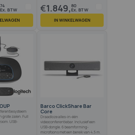
,
€
1.849,
74
80
KELWAGEN
IN WINKELWAGEN
Op voorraad
8 reviews
9 reviews
2.6
100
82.2
100
 of
% of
ROUP
Barco ClickShare Bar
Core
nferentiesysteem
n grote zalen. Full
Draadloze alles-in-één
 zoom. USB-
videoconferentiebar. Inclusief een
USB-dongle. 6 beamforming-
microfoons met een bereik van 4,5 m.