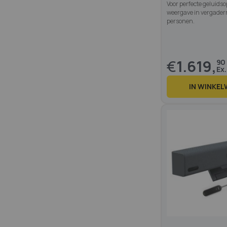
Voor perfecte geluid
weergave in vergaderr
personen.
€
1.619,
90
IN WINKE