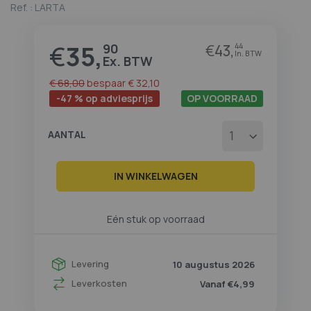
Ref. :
LARTA
het
begin
van
€
35,
90
€
43,
44
Prijs
de
afbeeldingen-
gallerij
€ 68,00
bespaar
€ 32,10
-47 % op adviesprijs
OP VOORRAAD
AANTAL
IN WINKELWAGEN
Eén stuk op voorraad
Levering
10 augustus 2026
Leverkosten
Vanaf €4,99