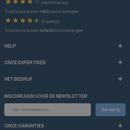
(Netherlands)
TrustScore
4
met
+300
beoordelingen
(Frankrijk)
TrustScore
4
met
+21400
beoordelingen
HELP
ONZE EXPERTISES
HET BEDRIJF
INSCHRIJVEN VOOR DE NEWSLETTER
Abonneer
Bevestig
u
op
onze
ONZE GARANTIES
nieuwsbrief