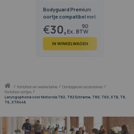
Bodyguard Premium
oortje compatibel met
Motorola T82, T82ex,
€
30,
90
T80, T92 H2O
€
37,
39
IN WINKELWAGEN
Thuis
portofoon en walkie talkie
Oordopjes en accessoires
Portofoon oortjes
Laryngophone voor Motorola T82, T82 Extreme, T80, T60, XTB, T8,
T6, XTR446